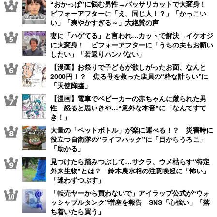
“おかっぱ”に悩む男性→バッサリカットで大変身！
ビフォーアフターに「え、同じ人！？」「かっこい
い」「爽やかすぎる～」大絶賛の声
妻に「ハゲてる」と言われ…カットで解決→イケオジ
に大変身！ ビフォーアフターに「うちの夫もお願い
したい」「若返りハンパない」
【漫画】お祭りで子どもが欲しがったお面、なんと
2000円！？ 焦る母を救った店員の“粋な計らい”に
「天使降臨」
【漫画】電車でベビーカーの赤ちゃんに蹴られた男
性 怒ると思いきや…“意外な本音”に「なんてすて
き！」
大量の「ペットボトル」が楽に運べる！？ 災害時に
役立つ自衛隊の“ライフハック”に「目からうろこ」
「助かる」
見つけたら踏みつぶして…サクラ、ウメ枯らす“特定
外来生物”とは？ 鈴木農水相の注意喚起に「怖い」
「迷わずつぶす」
「転売ヤーから買わないで」アイラップ公式が“ウォ
ッシャブルタンク”増産を報告 SNS「心強い」「落
ち着いたら買う」