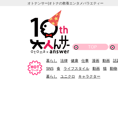
オトナンサー|オトナの教養エンタメバラエティー
TOP
暮らし
法律
健康
仕事
漫画
動画
話
SNS
食
ライフスタイル
動画
猫
動物
暮らし
ユニクロ
キャラクター