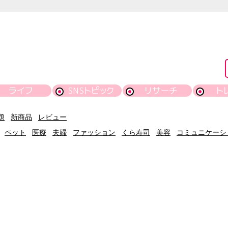
ライフ
SNSトピック
リサーチ
ト
題
新商品
レビュー
ペット
医療
夫婦
ファッション
くら寿司
美容
コミュニケーシ