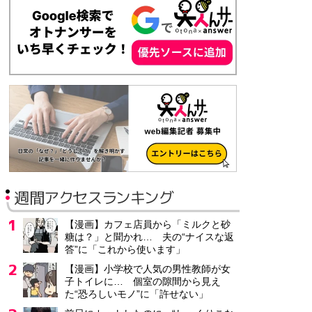
週間アクセスランキング
【漫画】カフェ店員から「ミルクと砂
糖は？」と聞かれ… 夫の“ナイスな返
答”に「これから使います」
【漫画】小学校で人気の男性教師が女
子トイレに… 個室の隙間から見え
た“恐ろしいモノ”に「許せない」