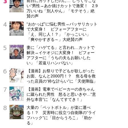
前日にカットしたのに…“しっくりこな
い”男性→あか抜けカットで激変！ 2.9
万いいね「別人やん」「モテそう」絶
賛の声
“おかっぱ”に悩む男性→バッサリカット
で大変身！ ビフォーアフターに
「え、同じ人！？」「かっこいい」
「爽やかすぎる～」大絶賛の声
妻に「ハゲてる」と言われ…カットで
解決→イケオジに大変身！ ビフォー
アフターに「うちの夫もお願いした
い」「若返りハンパない」
【漫画】お祭りで子どもが欲しがった
お面、なんと2000円！？ 焦る母を救
った店員の“粋な計らい”に「天使降臨」
【漫画】電車でベビーカーの赤ちゃん
に蹴られた男性 怒ると思いきや…“意
外な本音”に「なんてすてき！」
大量の「ペットボトル」が楽に運べ
る！？ 災害時に役立つ自衛隊の“ライ
フハック”に「目からうろこ」「助か
る」