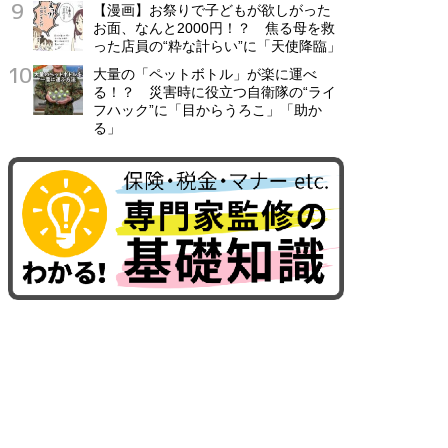
【漫画】お祭りで子どもが欲しがった
お面、なんと2000円！？ 焦る母を救
った店員の“粋な計らい”に「天使降臨」
大量の「ペットボトル」が楽に運べ
る！？ 災害時に役立つ自衛隊の“ライ
フハック”に「目からうろこ」「助か
る」