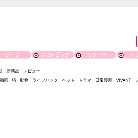
ライフ
SNSトピック
リサーチ
ト
題
新商品
レビュー
動画
猫
動物
ライフハック
ペット
ドラマ
日常漫画
VIVANT