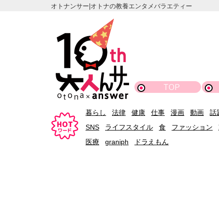
オトナンサー|オトナの教養エンタメバラエティー
TOP
暮らし
法律
健康
仕事
漫画
動画
話
SNS
ライフスタイル
食
ファッション
医療
graniph
ドラえもん