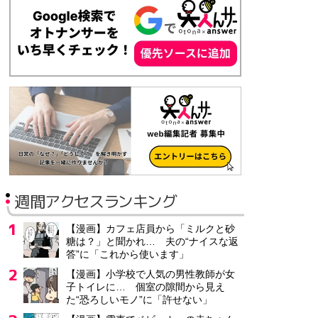
週間アクセスランキング
【漫画】カフェ店員から「ミルクと砂
糖は？」と聞かれ… 夫の“ナイスな返
答”に「これから使います」
【漫画】小学校で人気の男性教師が女
子トイレに… 個室の隙間から見え
た“恐ろしいモノ”に「許せない」