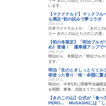
リー きのこの山とたけのこの里」
います。
【マクドナルド】マックフルー
も満足”初の試みで夢コラボ
2026.01.15
日本マクドナルドが、「きのこの
リー きのこの山とたけのこの里」
【初の冬限定】「明治ブルガ
め》登場！ 濃厚感アップで“
2025.11.18
明治から、冬限定の「明治ブルガ
ます。
明治「生のときしっとりミルク
術使った香り・味・余韻に驚
2025.10.11
明治が、今年5月に関東甲信越限
を関西、東海、北陸エリアに拡大
【きのこの山】公式が「食べ方」
PERO… MUSASHIには「