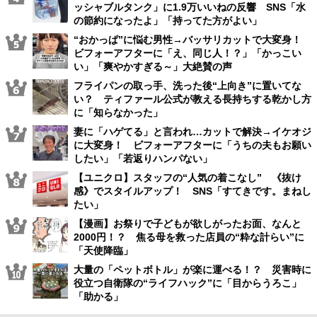
ッシャブルタンク」に1.9万いいねの反響 SNS「水
の節約になったよ」「持ってた方がよい」
“おかっぱ”に悩む男性→バッサリカットで大変身！
ビフォーアフターに「え、同じ人！？」「かっこい
い」「爽やかすぎる～」大絶賛の声
フライパンの取っ手、洗った後“上向き”に置いてな
い？ ティファール公式が教える長持ちする乾かし方
に「知らなかった」
妻に「ハゲてる」と言われ…カットで解決→イケオジ
に大変身！ ビフォーアフターに「うちの夫もお願い
したい」「若返りハンパない」
【ユニクロ】スタッフの“人気の着こなし” 《抜け
感》でスタイルアップ！ SNS「すてきです。まねし
たい」
【漫画】お祭りで子どもが欲しがったお面、なんと
2000円！？ 焦る母を救った店員の“粋な計らい”に
「天使降臨」
大量の「ペットボトル」が楽に運べる！？ 災害時に
役立つ自衛隊の“ライフハック”に「目からうろこ」
「助かる」