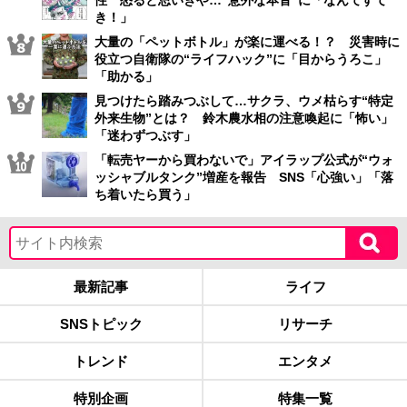
性 怒ると思いきや…“意外な本音”に「なんてすて
き！」
大量の「ペットボトル」が楽に運べる！？ 災害時に
役立つ自衛隊の“ライフハック”に「目からうろこ」
「助かる」
見つけたら踏みつぶして…サクラ、ウメ枯らす“特定
外来生物”とは？ 鈴木農水相の注意喚起に「怖い」
「迷わずつぶす」
「転売ヤーから買わないで」アイラップ公式が“ウォ
ッシャブルタンク”増産を報告 SNS「心強い」「落
ち着いたら買う」
最新記事
ライフ
SNSトピック
リサーチ
トレンド
エンタメ
特別企画
特集一覧