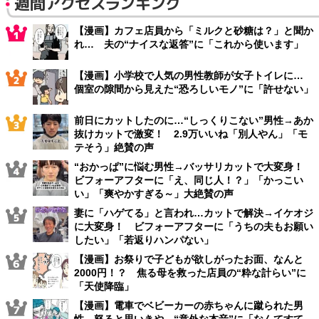
週間アクセスランキング
【漫画】カフェ店員から「ミルクと砂糖は？」と聞か
れ… 夫の“ナイスな返答”に「これから使います」
【漫画】小学校で人気の男性教師が女子トイレに…
個室の隙間から見えた“恐ろしいモノ”に「許せない」
前日にカットしたのに…“しっくりこない”男性→あか
抜けカットで激変！ 2.9万いいね「別人やん」「モ
テそう」絶賛の声
“おかっぱ”に悩む男性→バッサリカットで大変身！
ビフォーアフターに「え、同じ人！？」「かっこい
い」「爽やかすぎる～」大絶賛の声
妻に「ハゲてる」と言われ…カットで解決→イケオジ
に大変身！ ビフォーアフターに「うちの夫もお願い
したい」「若返りハンパない」
【漫画】お祭りで子どもが欲しがったお面、なんと
2000円！？ 焦る母を救った店員の“粋な計らい”に
「天使降臨」
【漫画】電車でベビーカーの赤ちゃんに蹴られた男