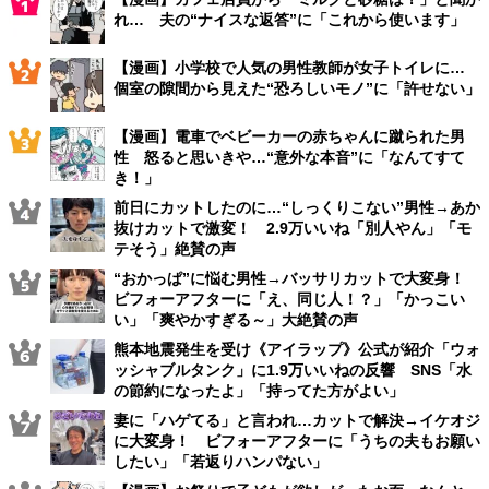
れ… 夫の“ナイスな返答”に「これから使います」
【漫画】小学校で人気の男性教師が女子トイレに…
個室の隙間から見えた“恐ろしいモノ”に「許せない」
【漫画】電車でベビーカーの赤ちゃんに蹴られた男
性 怒ると思いきや…“意外な本音”に「なんてすて
き！」
前日にカットしたのに…“しっくりこない”男性→あか
抜けカットで激変！ 2.9万いいね「別人やん」「モ
テそう」絶賛の声
“おかっぱ”に悩む男性→バッサリカットで大変身！
ビフォーアフターに「え、同じ人！？」「かっこい
い」「爽やかすぎる～」大絶賛の声
熊本地震発生を受け《アイラップ》公式が紹介「ウォ
ッシャブルタンク」に1.9万いいねの反響 SNS「水
の節約になったよ」「持ってた方がよい」
妻に「ハゲてる」と言われ…カットで解決→イケオジ
に大変身！ ビフォーアフターに「うちの夫もお願い
したい」「若返りハンパない」