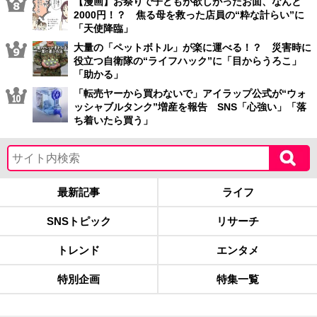
【漫画】お祭りで子どもが欲しがったお面、なんと
2000円！？ 焦る母を救った店員の“粋な計らい”に
「天使降臨」
大量の「ペットボトル」が楽に運べる！？ 災害時に
役立つ自衛隊の“ライフハック”に「目からうろこ」
「助かる」
「転売ヤーから買わないで」アイラップ公式が“ウォ
ッシャブルタンク”増産を報告 SNS「心強い」「落
ち着いたら買う」
最新記事
ライフ
SNSトピック
リサーチ
トレンド
エンタメ
特別企画
特集一覧