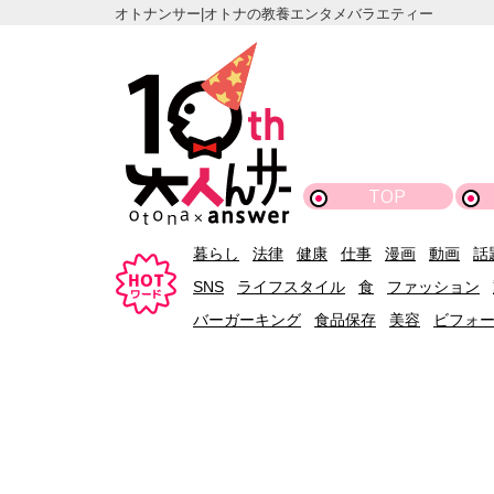
オトナンサー|オトナの教養エンタメバラエティー
TOP
暮らし
法律
健康
仕事
漫画
動画
話
SNS
ライフスタイル
食
ファッション
バーガーキング
食品保存
美容
ビフォ