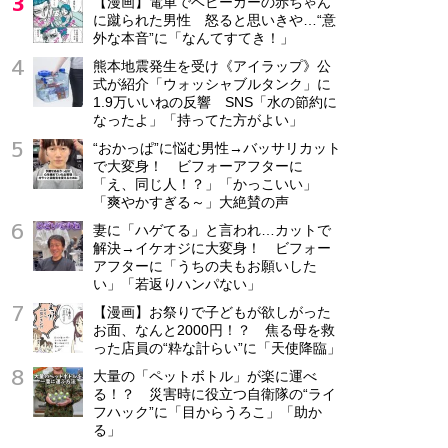
【漫画】電車でベビーカーの赤ちゃん
に蹴られた男性 怒ると思いきや…“意
外な本音”に「なんてすてき！」
熊本地震発生を受け《アイラップ》公
式が紹介「ウォッシャブルタンク」に
1.9万いいねの反響 SNS「水の節約に
なったよ」「持ってた方がよい」
“おかっぱ”に悩む男性→バッサリカット
で大変身！ ビフォーアフターに
「え、同じ人！？」「かっこいい」
「爽やかすぎる～」大絶賛の声
妻に「ハゲてる」と言われ…カットで
解決→イケオジに大変身！ ビフォー
アフターに「うちの夫もお願いした
い」「若返りハンパない」
【漫画】お祭りで子どもが欲しがった
お面、なんと2000円！？ 焦る母を救
った店員の“粋な計らい”に「天使降臨」
大量の「ペットボトル」が楽に運べ
る！？ 災害時に役立つ自衛隊の“ライ
フハック”に「目からうろこ」「助か
る」