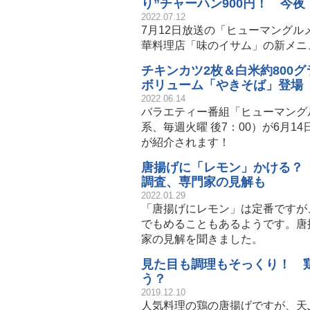
り”チャーハン900円！ 今
2022.07.12
7月12日放送の「ヒューマング
華料理店「味のイサム」の新メニ
チキンカツ2枚＆白米約800グ
ボリューム「やきそば」登場
2022.06.14
バラエティー番組「ヒューマング
系、毎週火曜 後7：00）が6月
が紹介されます！
唐揚げに「レモン」かける？ 
調査、専門家の見解も
2022.01.29
「唐揚げにレモン」は定番ですが
でもめることもあるようです。唐
家の見解を聞きました。
見た目も調理もそっくり！ 
う？
2019.12.10
人気料理の鶏の唐揚げですが、天