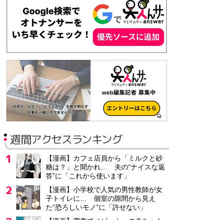
週間アクセスランキング
【漫画】カフェ店員から「ミルクと砂
糖は？」と聞かれ… 夫の“ナイスな返
答”に「これから使います」
【漫画】小学校で人気の男性教師が女
子トイレに… 個室の隙間から見え
た“恐ろしいモノ”に「許せない」