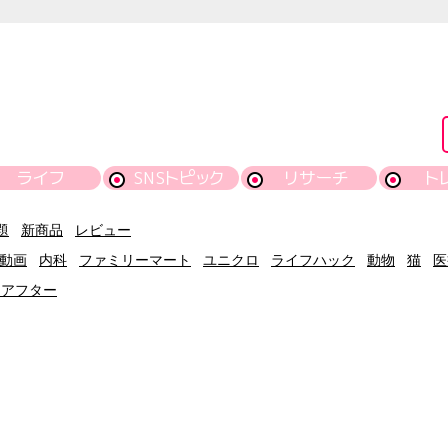
ライフ
SNSトピック
リサーチ
ト
題
新商品
レビュー
動画
内科
ファミリーマート
ユニクロ
ライフハック
動物
猫
医
ーアフター