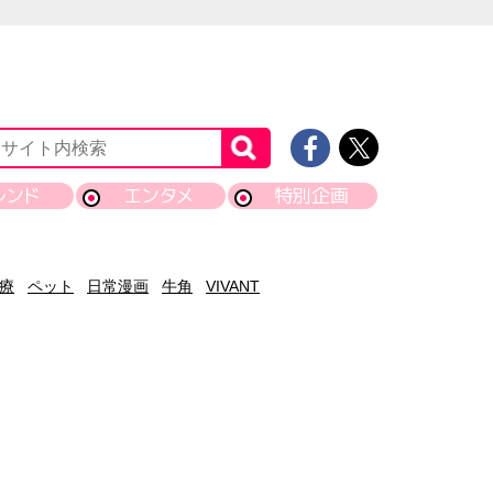
レンド
エンタメ
特別企画
療
ペット
日常漫画
牛角
VIVANT