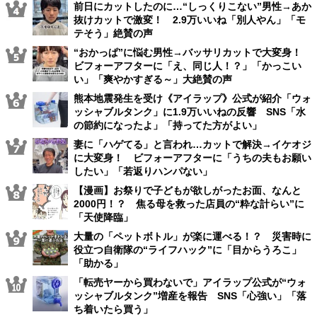
前日にカットしたのに…“しっくりこない”男性→あか
抜けカットで激変！ 2.9万いいね「別人やん」「モ
テそう」絶賛の声
“おかっぱ”に悩む男性→バッサリカットで大変身！
ビフォーアフターに「え、同じ人！？」「かっこい
い」「爽やかすぎる～」大絶賛の声
熊本地震発生を受け《アイラップ》公式が紹介「ウォ
ッシャブルタンク」に1.9万いいねの反響 SNS「水
の節約になったよ」「持ってた方がよい」
妻に「ハゲてる」と言われ…カットで解決→イケオジ
に大変身！ ビフォーアフターに「うちの夫もお願い
したい」「若返りハンパない」
【漫画】お祭りで子どもが欲しがったお面、なんと
2000円！？ 焦る母を救った店員の“粋な計らい”に
「天使降臨」
大量の「ペットボトル」が楽に運べる！？ 災害時に
役立つ自衛隊の“ライフハック”に「目からうろこ」
「助かる」
「転売ヤーから買わないで」アイラップ公式が“ウォ
ッシャブルタンク”増産を報告 SNS「心強い」「落
ち着いたら買う」