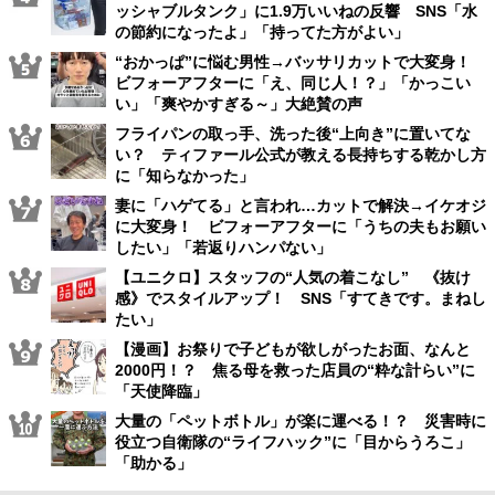
ッシャブルタンク」に1.9万いいねの反響 SNS「水
の節約になったよ」「持ってた方がよい」
“おかっぱ”に悩む男性→バッサリカットで大変身！
ビフォーアフターに「え、同じ人！？」「かっこい
い」「爽やかすぎる～」大絶賛の声
フライパンの取っ手、洗った後“上向き”に置いてな
い？ ティファール公式が教える長持ちする乾かし方
に「知らなかった」
妻に「ハゲてる」と言われ…カットで解決→イケオジ
に大変身！ ビフォーアフターに「うちの夫もお願い
したい」「若返りハンパない」
【ユニクロ】スタッフの“人気の着こなし” 《抜け
感》でスタイルアップ！ SNS「すてきです。まねし
たい」
【漫画】お祭りで子どもが欲しがったお面、なんと
2000円！？ 焦る母を救った店員の“粋な計らい”に
「天使降臨」
大量の「ペットボトル」が楽に運べる！？ 災害時に
役立つ自衛隊の“ライフハック”に「目からうろこ」
「助かる」