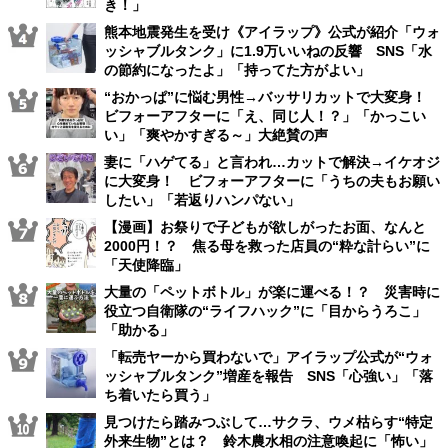
き！」
熊本地震発生を受け《アイラップ》公式が紹介「ウォ
ッシャブルタンク」に1.9万いいねの反響 SNS「水
の節約になったよ」「持ってた方がよい」
“おかっぱ”に悩む男性→バッサリカットで大変身！
ビフォーアフターに「え、同じ人！？」「かっこい
い」「爽やかすぎる～」大絶賛の声
妻に「ハゲてる」と言われ…カットで解決→イケオジ
に大変身！ ビフォーアフターに「うちの夫もお願い
したい」「若返りハンパない」
【漫画】お祭りで子どもが欲しがったお面、なんと
2000円！？ 焦る母を救った店員の“粋な計らい”に
「天使降臨」
大量の「ペットボトル」が楽に運べる！？ 災害時に
役立つ自衛隊の“ライフハック”に「目からうろこ」
「助かる」
「転売ヤーから買わないで」アイラップ公式が“ウォ
ッシャブルタンク”増産を報告 SNS「心強い」「落
ち着いたら買う」
見つけたら踏みつぶして…サクラ、ウメ枯らす“特定
外来生物”とは？ 鈴木農水相の注意喚起に「怖い」