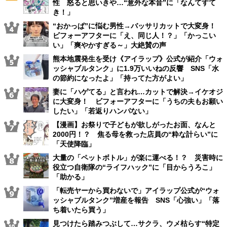
性 怒ると思いきや…“意外な本音”に「なんてすて
き！」
“おかっぱ”に悩む男性→バッサリカットで大変身！
ビフォーアフターに「え、同じ人！？」「かっこい
い」「爽やかすぎる～」大絶賛の声
熊本地震発生を受け《アイラップ》公式が紹介「ウォ
ッシャブルタンク」に1.9万いいねの反響 SNS「水
の節約になったよ」「持ってた方がよい」
妻に「ハゲてる」と言われ…カットで解決→イケオジ
に大変身！ ビフォーアフターに「うちの夫もお願い
したい」「若返りハンパない」
【漫画】お祭りで子どもが欲しがったお面、なんと
2000円！？ 焦る母を救った店員の“粋な計らい”に
「天使降臨」
大量の「ペットボトル」が楽に運べる！？ 災害時に
役立つ自衛隊の“ライフハック”に「目からうろこ」
「助かる」
「転売ヤーから買わないで」アイラップ公式が“ウォ
ッシャブルタンク”増産を報告 SNS「心強い」「落
ち着いたら買う」
見つけたら踏みつぶして…サクラ、ウメ枯らす“特定