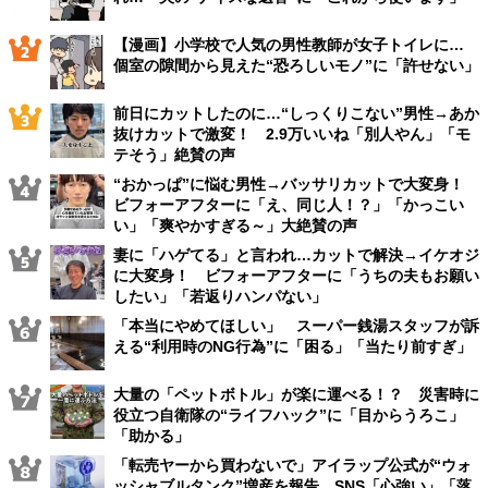
【漫画】小学校で人気の男性教師が女子トイレに…
個室の隙間から見えた“恐ろしいモノ”に「許せない」
前日にカットしたのに…“しっくりこない”男性→あか
抜けカットで激変！ 2.9万いいね「別人やん」「モ
テそう」絶賛の声
“おかっぱ”に悩む男性→バッサリカットで大変身！
ビフォーアフターに「え、同じ人！？」「かっこい
い」「爽やかすぎる～」大絶賛の声
妻に「ハゲてる」と言われ…カットで解決→イケオジ
に大変身！ ビフォーアフターに「うちの夫もお願い
したい」「若返りハンパない」
「本当にやめてほしい」 スーパー銭湯スタッフが訴
える“利用時のNG行為”に「困る」「当たり前すぎ」
大量の「ペットボトル」が楽に運べる！？ 災害時に
役立つ自衛隊の“ライフハック”に「目からうろこ」
「助かる」
「転売ヤーから買わないで」アイラップ公式が“ウォ
ッシャブルタンク”増産を報告 SNS「心強い」「落