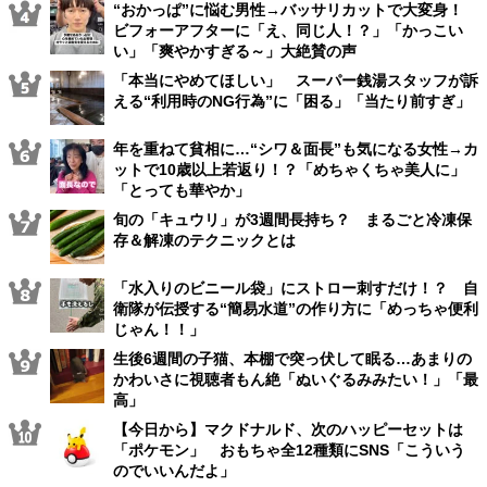
“おかっぱ”に悩む男性→バッサリカットで大変身！
ビフォーアフターに「え、同じ人！？」「かっこい
い」「爽やかすぎる～」大絶賛の声
「本当にやめてほしい」 スーパー銭湯スタッフが訴
える“利用時のNG行為”に「困る」「当たり前すぎ」
年を重ねて貧相に…“シワ＆面長”も気になる女性→カ
ットで10歳以上若返り！？「めちゃくちゃ美人に」
「とっても華やか」
旬の「キュウリ」が3週間長持ち？ まるごと冷凍保
存＆解凍のテクニックとは
「水入りのビニール袋」にストロー刺すだけ！？ 自
衛隊が伝授する“簡易水道”の作り方に「めっちゃ便利
じゃん！！」
生後6週間の子猫、本棚で突っ伏して眠る…あまりの
かわいさに視聴者もん絶「ぬいぐるみみたい！」「最
高」
【今日から】マクドナルド、次のハッピーセットは
「ポケモン」 おもちゃ全12種類にSNS「こういう
のでいいんだよ」