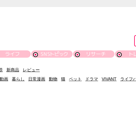
ライフ
SNSトピック
リサーチ
ト
題
新商品
レビュー
動画
暮らし
日常漫画
動物
猫
ペット
ドラマ
VIVANT
ライフ