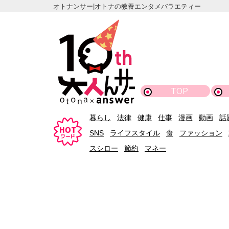
オトナンサー|オトナの教養エンタメバラエティー
TOP
暮らし
法律
健康
仕事
漫画
動画
話
SNS
ライフスタイル
食
ファッション
スシロー
節約
マネー