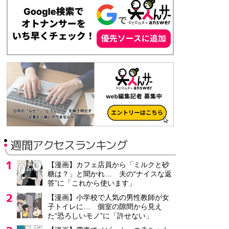
週間アクセスランキング
【漫画】カフェ店員から「ミルクと砂
糖は？」と聞かれ… 夫の“ナイスな返
答”に「これから使います」
【漫画】小学校で人気の男性教師が女
子トイレに… 個室の隙間から見え
た“恐ろしいモノ”に「許せない」