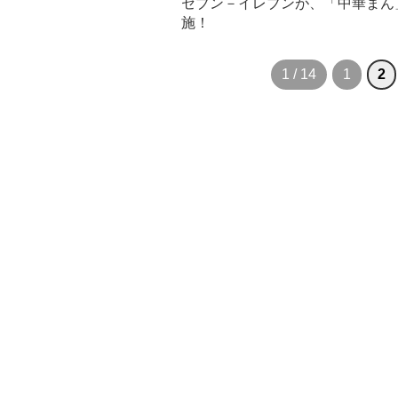
セブン－イレブンが、「中華まん
施！
1 / 14
1
2