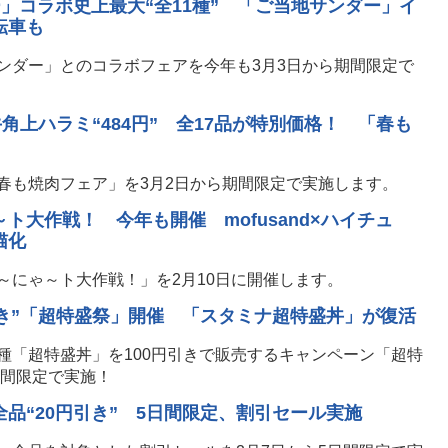
」コラボ史上最大“全11種” 「ご当地サンダー」イ
転車も
ンダー」とのコラボフェアを今年も3月3日から期間限定で
牛角上ハラミ“484円” 全17品が特別価格！ 「春も
春も焼肉フェア」を3月2日から期間限定で実施します。
ト大作戦！ 今年も開催 mofusand×ハイチュ
猫化
～にゃ～ト大作戦！」を2月10日に開催します。
引き”「超特盛祭」開催 「スタミナ超特盛丼」が復活
種「超特盛丼」を100円引きで販売するキャンペーン「超特
期間限定で実施！
品“20円引き” 5日間限定、割引セール実施