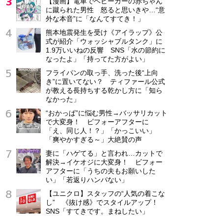
【漫画】電車でベビーカーの赤ちゃん
に蹴られた男性 怒ると思いきや…“意
外な本音”に「なんてすてき！」
熊本地震発生を受け《アイラップ》公
式が紹介「ウォッシャブルタンク」に
1.9万いいねの反響 SNS「水の節約に
なったよ」「持ってた方がよい」
フライパンの取っ手、洗った後“上向
き”に置いてない？ ティファール公式
が教える長持ちする乾かし方に「知ら
なかった」
“おかっぱ”に悩む男性→バッサリカット
で大変身！ ビフォーアフターに
「え、同じ人！？」「かっこいい」
「爽やかすぎる～」大絶賛の声
妻に「ハゲてる」と言われ…カットで
解決→イケオジに大変身！ ビフォー
アフターに「うちの夫もお願いした
い」「若返りハンパない」
【ユニクロ】スタッフの“人気の着こな
し” 《抜け感》でスタイルアップ！
SNS「すてきです。まねしたい」