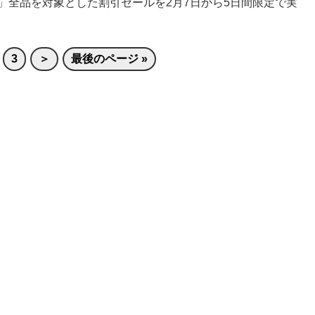
」全品を対象とした割引セールを2月7日から5日間限定で実
3
＞
最後のページ »