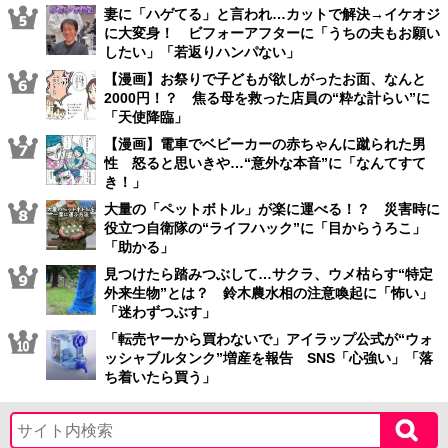
妻に「ハゲてる」と言われ…カットで解決→イケオジ
に大変身！ ビフォーアフターに「うちの夫もお願い
したい」「若返りハンパない」
【漫画】お祭りで子どもが欲しがったお面、なんと
2000円！？ 焦る母を救った店員の“粋な計らい”に
「天使降臨」
【漫画】電車でベビーカーの赤ちゃんに蹴られた男
性 怒ると思いきや…“意外な本音”に「なんてすて
き！」
大量の「ペットボトル」が楽に運べる！？ 災害時に
役立つ自衛隊の“ライフハック”に「目からうろこ」
「助かる」
見つけたら踏みつぶして…サクラ、ウメ枯らす“特定
外来生物”とは？ 鈴木農水相の注意喚起に「怖い」
「迷わずつぶす」
「転売ヤーから買わないで」アイラップ公式が“ウォ
ッシャブルタンク”増産を報告 SNS「心強い」「落
ち着いたら買う」