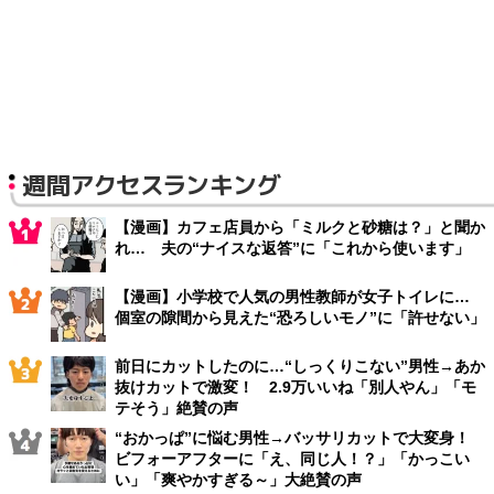
週間アクセスランキング
【漫画】カフェ店員から「ミルクと砂糖は？」と聞か
れ… 夫の“ナイスな返答”に「これから使います」
【漫画】小学校で人気の男性教師が女子トイレに…
個室の隙間から見えた“恐ろしいモノ”に「許せない」
前日にカットしたのに…“しっくりこない”男性→あか
抜けカットで激変！ 2.9万いいね「別人やん」「モ
テそう」絶賛の声
“おかっぱ”に悩む男性→バッサリカットで大変身！
ビフォーアフターに「え、同じ人！？」「かっこい
い」「爽やかすぎる～」大絶賛の声