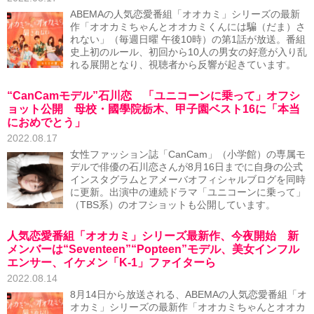
ABEMAの人気恋愛番組「オオカミ」シリーズの最新
作「オオカミちゃんとオオカミくんには騙（だま）さ
れない」（毎週日曜 午後10時）の第1話が放送。番組
史上初のルール、初回から10人の男女の好意が入り乱
れる展開となり、視聴者から反響が起きています。
“CanCamモデル”石川恋 「ユニコーンに乗って」オフシ
ョット公開 母校・國學院栃木、甲子園ベスト16に「本当
におめでとう」
2022.08.17
女性ファッション誌「CanCam」（小学館）の専属モ
デルで俳優の石川恋さんが8月16日までに自身の公式
インスタグラムとアメーバオフィシャルブログを同時
に更新。出演中の連続ドラマ「ユニコーンに乗って」
（TBS系）のオフショットも公開しています。
人気恋愛番組「オオカミ」シリーズ最新作、今夜開始 新
メンバーは“Seventeen”“Popteen”モデル、美女インフル
エンサー、イケメン「K-1」ファイターら
2022.08.14
8月14日から放送される、ABEMAの人気恋愛番組「オ
オカミ」シリーズの最新作「オオカミちゃんとオオカ