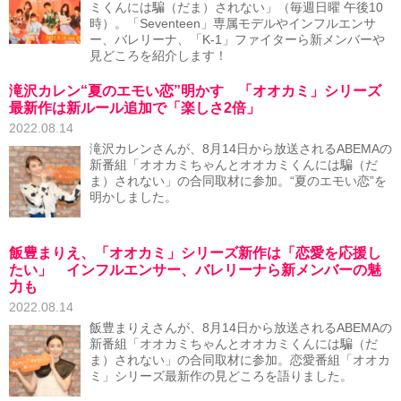
ミくんには騙（だま）されない」（毎週日曜 午後10
時）。「Seventeen」専属モデルやインフルエンサ
ー、バレリーナ、「K-1」ファイターら新メンバーや
見どころを紹介します！
滝沢カレン“夏のエモい恋”明かす 「オオカミ」シリーズ
最新作は新ルール追加で「楽しさ2倍」
2022.08.14
滝沢カレンさんが、8月14日から放送されるABEMAの
新番組「オオカミちゃんとオオカミくんには騙（だ
ま）されない」の合同取材に参加。“夏のエモい恋”を
明かしました。
飯豊まりえ、「オオカミ」シリーズ新作は「恋愛を応援し
たい」 インフルエンサー、バレリーナら新メンバーの魅
力も
2022.08.14
飯豊まりえさんが、8月14日から放送されるABEMAの
新番組「オオカミちゃんとオオカミくんには騙（だ
ま）されない」の合同取材に参加。恋愛番組「オオカ
ミ」シリーズ最新作の見どころを語りました。