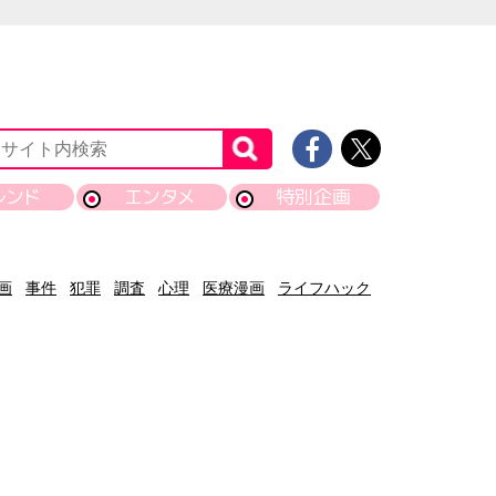
レンド
エンタメ
特別企画
画
事件
犯罪
調査
心理
医療漫画
ライフハック