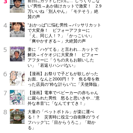
前日にカットしたのに…“しっくりこな
い”男性→あか抜けカットで激変！ 2.9
万いいね「別人やん」「モテそう」絶
賛の声
“おかっぱ”に悩む男性→バッサリカット
で大変身！ ビフォーアフターに
「え、同じ人！？」「かっこいい」
「爽やかすぎる～」大絶賛の声
妻に「ハゲてる」と言われ…カットで
解決→イケオジに大変身！ ビフォー
アフターに「うちの夫もお願いした
い」「若返りハンパない」
【漫画】お祭りで子どもが欲しがった
お面、なんと2000円！？ 焦る母を救
った店員の“粋な計らい”に「天使降臨」
【漫画】電車でベビーカーの赤ちゃん
に蹴られた男性 怒ると思いきや…“意
外な本音”に「なんてすてき！」
大量の「ペットボトル」が楽に運べ
る！？ 災害時に役立つ自衛隊の“ライ
フハック”に「目からうろこ」「助か
る」