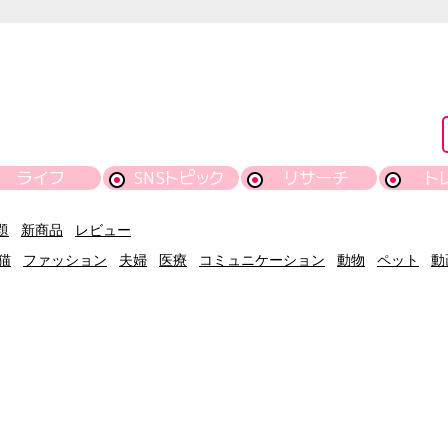
ライフ
SNSトピック
リサーチ
ト
題
新商品
レビュー
猫
ファッション
夫婦
医療
コミュニケーション
動物
ペット
動