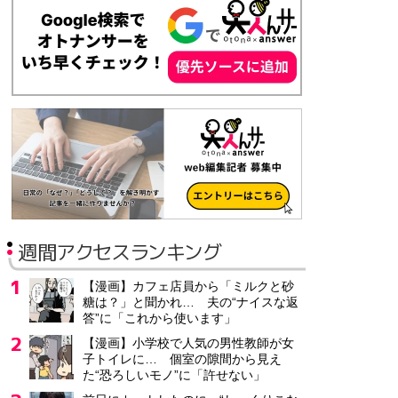
週間アクセスランキング
【漫画】カフェ店員から「ミルクと砂
糖は？」と聞かれ… 夫の“ナイスな返
答”に「これから使います」
【漫画】小学校で人気の男性教師が女
子トイレに… 個室の隙間から見え
た“恐ろしいモノ”に「許せない」