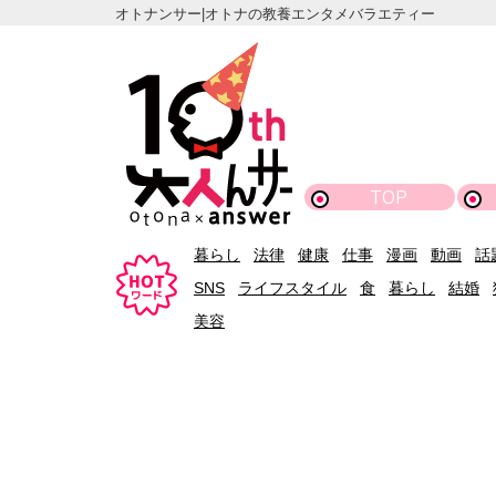
オトナンサー|オトナの教養エンタメバラエティー
TOP
暮らし
法律
健康
仕事
漫画
動画
話
SNS
ライフスタイル
食
暮らし
結婚
美容