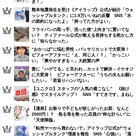
き！」
熊本地震発生を受け《アイラップ》公式が紹介「ウォ
ッシャブルタンク」に1.9万いいねの反響 SNS「水
の節約になったよ」「持ってた方がよい」
フライパンの取っ手、洗った後“上向き”に置いてな
い？ ティファール公式が教える長持ちする乾かし方
に「知らなかった」
“おかっぱ”に悩む男性→バッサリカットで大変身！
ビフォーアフターに「え、同じ人！？」「かっこい
い」「爽やかすぎる～」大絶賛の声
妻に「ハゲてる」と言われ…カットで解決→イケオジ
に大変身！ ビフォーアフターに「うちの夫もお願い
したい」「若返りハンパない」
【ユニクロ】スタッフの“人気の着こなし” 《抜け
感》でスタイルアップ！ SNS「すてきです。まねし
たい」
【漫画】お祭りで子どもが欲しがったお面、なんと
2000円！？ 焦る母を救った店員の“粋な計らい”に
「天使降臨」
「転売ヤーから買わないで」アイラップ公式が“ウォ
ッシャブルタンク”増産を報告 SNS「心強い」「落