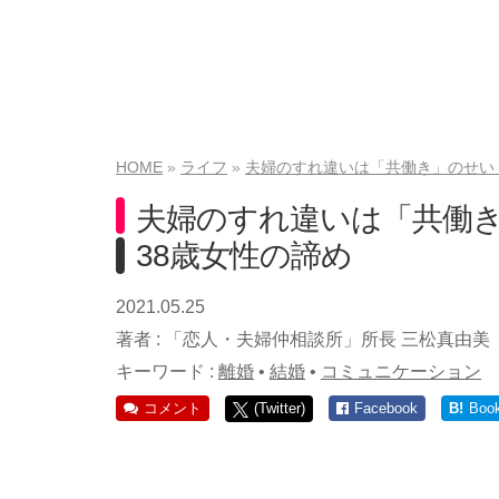
HOME
ライフ
夫婦のすれ違いは「共働き」のせい？
夫婦のすれ違いは「共働き
38歳女性の諦め
2021.05.25
著者 :
「恋人・夫婦仲相談所」所長 三松真由美
キーワード :
離婚
•
結婚
•
コミュニケーション
コメント
(Twitter)
Facebook
B!
Boo