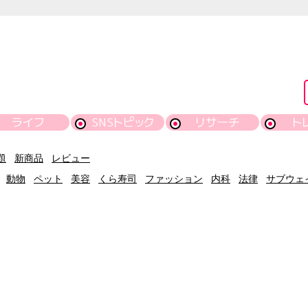
ライフ
SNSトピック
リサーチ
ト
題
新商品
レビュー
動物
ペット
美容
くら寿司
ファッション
内科
法律
サブウェ