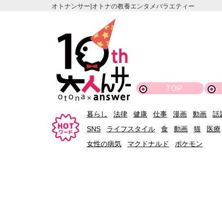
オトナンサー|オトナの教養エンタメバラエティー
TOP
暮らし
法律
健康
仕事
漫画
動画
話
SNS
ライフスタイル
食
動画
猫
医療
女性の病気
マクドナルド
ポケモン