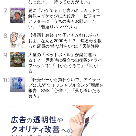
なったよ」「持ってた方がよい」
妻に「ハゲてる」と言われ…カットで
解決→イケオジに大変身！ ビフォー
アフターに「うちの夫もお願いした
い」「若返りハンパない」
【漫画】お祭りで子どもが欲しがった
お面、なんと2000円！？ 焦る母を救
った店員の“粋な計らい”に「天使降臨」
大量の「ペットボトル」が楽に運べ
る！？ 災害時に役立つ自衛隊の“ライ
フハック”に「目からうろこ」「助か
る」
「転売ヤーから買わないで」アイラッ
プ公式が“ウォッシャブルタンク”増産を
報告 SNS「心強い」「落ち着いたら
買う」