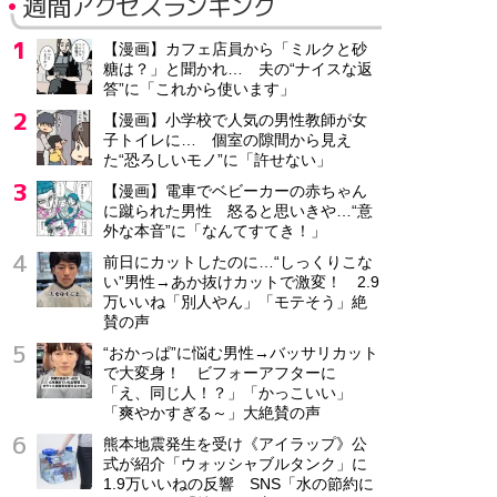
週間アクセスランキング
【漫画】カフェ店員から「ミルクと砂
糖は？」と聞かれ… 夫の“ナイスな返
答”に「これから使います」
【漫画】小学校で人気の男性教師が女
子トイレに… 個室の隙間から見え
た“恐ろしいモノ”に「許せない」
【漫画】電車でベビーカーの赤ちゃん
に蹴られた男性 怒ると思いきや…“意
外な本音”に「なんてすてき！」
前日にカットしたのに…“しっくりこな
い”男性→あか抜けカットで激変！ 2.9
万いいね「別人やん」「モテそう」絶
賛の声
“おかっぱ”に悩む男性→バッサリカット
で大変身！ ビフォーアフターに
「え、同じ人！？」「かっこいい」
「爽やかすぎる～」大絶賛の声
熊本地震発生を受け《アイラップ》公
式が紹介「ウォッシャブルタンク」に
1.9万いいねの反響 SNS「水の節約に