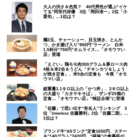
大人の渋さ＆色気？ 40代男性が選ぶ“イケ
てる”同世代俳優 3位「岡田准一」2位「小
栗旬」…1位は？
麺3玉、チャーシュー、目玉焼き、とんか
つ、かき揚げ入り“800円”ラーメン 白米
1.5杯分“750円”オムライス…「オモウマい
店」登場
「えぐい」鶏モモ肉300グラム＆豚ロース肉
4枚＆米2合＆うどん「チキンカツ＆しょう
が焼き定食」、米5合の定食も 今夜「オモ
ウマい店」
総重量1.1キロ以上の「かつ丼」、2キロ以上
の大盛り「カタヤキそば」、ザンギ25個の
定食…「オモウマい店」“検証企画”に登場
「佐藤」で思い出す“有名人”ランキング 3
位「timelesz 佐藤勝利」2位「佐藤二朗」…
1位は？
ブランド牛“A5ランク”定食1650円、ステー
キ“140グラム”2420円 “破格”の食事処が