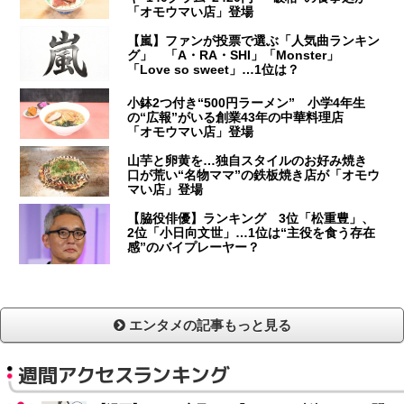
「オモウマい店」登場
【嵐】ファンが投票で選ぶ「人気曲ランキン
グ」 「A・RA・SHI」「Monster」
「Love so sweet」…1位は？
小鉢2つ付き“500円ラーメン” 小学4年生
の“広報”がいる創業43年の中華料理店
「オモウマい店」登場
山芋と卵黄を…独自スタイルのお好み焼き
口が荒い“名物ママ”の鉄板焼き店が「オモウ
マい店」登場
【脇役俳優】ランキング 3位「松重豊」、
2位「小日向文世」…1位は“主役を食う存在
感”のバイプレーヤー？
エンタメの記事もっと見る
週間アクセスランキング