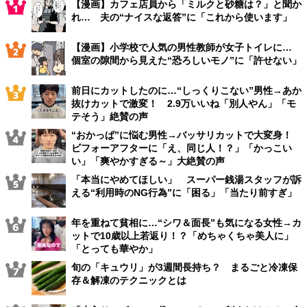
【漫画】カフェ店員から「ミルクと砂糖は？」と聞か
れ… 夫の“ナイスな返答”に「これから使います」
【漫画】小学校で人気の男性教師が女子トイレに…
個室の隙間から見えた“恐ろしいモノ”に「許せない」
前日にカットしたのに…“しっくりこない”男性→あか
抜けカットで激変！ 2.9万いいね「別人やん」「モ
テそう」絶賛の声
“おかっぱ”に悩む男性→バッサリカットで大変身！
ビフォーアフターに「え、同じ人！？」「かっこい
い」「爽やかすぎる～」大絶賛の声
「本当にやめてほしい」 スーパー銭湯スタッフが訴
える“利用時のNG行為”に「困る」「当たり前すぎ」
年を重ねて貧相に…“シワ＆面長”も気になる女性→カ
ットで10歳以上若返り！？「めちゃくちゃ美人に」
「とっても華やか」
旬の「キュウリ」が3週間長持ち？ まるごと冷凍保
存＆解凍のテクニックとは