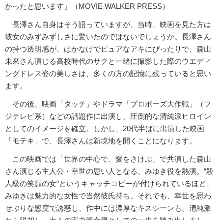
かったと思います」（MOVIE WALKER PRESS）
長澤さん自身はそう語っていますが、当時、映画を見た方は
彼女のみずみずしさに驚いたのではないでしょうか。長澤さん
の持つ透明感が、はかなげでピュアなアキにぴったりで、森山
未來さん演じる高校時代のサクと一緒に撮影した際のウエディ
ングドレス姿の美しさは、多くの方の記憶に残っていると思い
ます。
その後、映画「タッチ」やドラマ「プロポーズ大作戦」（フ
ジテレビ系）などの話題作に出演し、圧倒的な清純派ヒロイン
としてのイメージを確立。しかし、20代半ばに出演した映画
「モテキ」で、長澤さんは新境地を開くことになります。
この映画では「世界の中心で、愛をさけぶ」で共演した森山
さん演じる主人公・幸世の思い人となる、みゆき役を熱演。“殺
人級の笑顔の女”というキャッチコピーが付けられているほど、
みゆきは魅力的な女性で当然彼氏持ち。それでも、幸世を思わ
せぶりな態度で誘惑し、作中には濃厚なキスシーンも。清純派