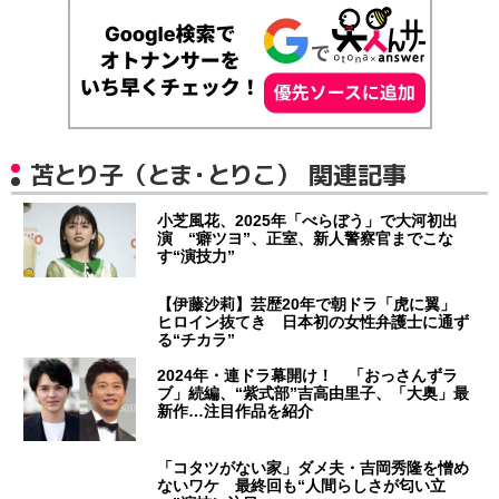
苫とり子（とま・とりこ） 関連記事
小芝風花、2025年「べらぼう」で大河初出
演 “癖ツヨ”、正室、新人警察官までこな
す“演技力”
【伊藤沙莉】芸歴20年で朝ドラ「虎に翼」
ヒロイン抜てき 日本初の女性弁護士に通ず
る“チカラ”
2024年・連ドラ幕開け！ 「おっさんずラ
ブ」続編、“紫式部”吉高由里子、「大奥」最
新作…注目作品を紹介
「コタツがない家」ダメ夫・吉岡秀隆を憎め
ないワケ 最終回も“人間らしさが匂い立