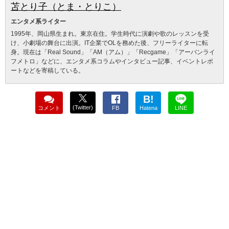
苫とり子（とま・とりこ）
エンタメ系ライター
1995年、岡山県生まれ。東京在住。学生時代に演劇や歌のレッスンを受
け、小劇場の舞台に出演。IT企業でOLを務めた後、フリーライターに転
身。現在は「Real Sound」「AM（アム）」「Recgame」「アーバンライ
フメトロ」などに、エンタメ系コラムやインタビュー記事、イベントレポ
ートなどを寄稿している。
B!
(Twitter)
コメント
FB
Hatena
LINE