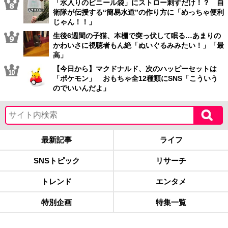
「水入りのビニール袋」にストロー刺すだけ！？ 自
衛隊が伝授する“簡易水道”の作り方に「めっちゃ便利
じゃん！！」
生後6週間の子猫、本棚で突っ伏して眠る…あまりの
かわいさに視聴者もん絶「ぬいぐるみみたい！」「最
高」
【今日から】マクドナルド、次のハッピーセットは
「ポケモン」 おもちゃ全12種類にSNS「こういう
のでいいんだよ」
最新記事
ライフ
SNSトピック
リサーチ
トレンド
エンタメ
特別企画
特集一覧