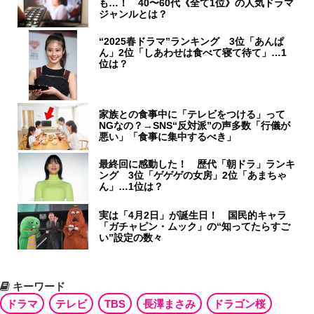
も…！ 40〜60代《全て1位》の人気ドラマ
ジャンルとは？
“2025春ドラマ”ランキング 3位「あんぱ
ん」2位「しあわせは食べて寝て待て」…1
位は？
家族との食事中に「テレビをつける」って
NGなの？→SNS“反対派”の声多数「行儀が
悪い」「食事に集中するべき」
最終回に感動した！ 歴代「朝ドラ」ランキ
ング 3位「ゲゲゲの女房」2位「あまちゃ
ん」…1位は？
実は「4月2日」が誕生日！ 国民的キャラ
「ガチャピン・ムック」の“知ってたらすご
い”設定の数々
キーワード
ドラマ
テレビ
TBS
長澤まさみ
ドラゴン桜