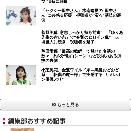
つ”演技に注目
「セクシー田中さん」木南晴夏の“田中さ
ん”に共感＆応援 視聴者が“沼る”演技の裏
側
菅野美穂“意志しっかり持ち前進” 「ゆりあ
先生の赤い糸」で“令和のヒロイン像” 夫・
堺雅人に続き、視聴者を魅了
芦田愛菜「最高の教師」で魅せた名演の
数々 約6分“独白シーン”など説得力ある演
技の裏側
小芝風花、金髪ワイルド系→黒髪おどおど
系 「転職の魔王様」で実感する“カメレオ
ン俳優ぶり”
もっと見る
編集部おすすめ記事