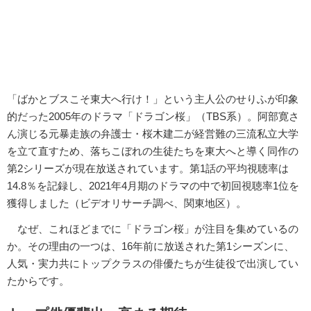
「ばかとブスこそ東大へ行け！」という主人公のせりふが印象
的だった2005年のドラマ「ドラゴン桜」（TBS系）。阿部寛さ
ん演じる元暴走族の弁護士・桜木建二が経営難の三流私立大学
を立て直すため、落ちこぼれの生徒たちを東大へと導く同作の
第2シリーズが現在放送されています。第1話の平均視聴率は
14.8％を記録し、2021年4月期のドラマの中で初回視聴率1位を
獲得しました（ビデオリサーチ調べ、関東地区）。
なぜ、これほどまでに「ドラゴン桜」が注目を集めているの
か。その理由の一つは、16年前に放送された第1シーズンに、
人気・実力共にトップクラスの俳優たちが生徒役で出演してい
たからです。