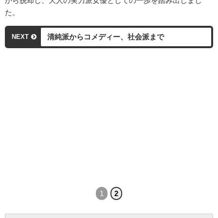
から脱却し、大人の実力派女優としての一歩を踏み出しまし
た。
清純派からコメディー、社会派まで
NEXT
1
2