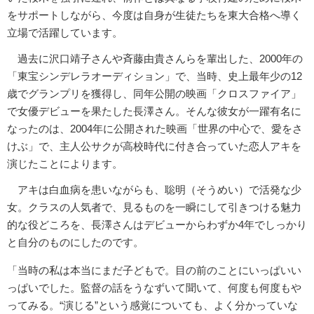
をサポートしながら、今度は自身が生徒たちを東大合格へ導く
立場で活躍しています。
過去に沢口靖子さんや斉藤由貴さんらを輩出した、2000年の
「東宝シンデレラオーディション」で、当時、史上最年少の12
歳でグランプリを獲得し、同年公開の映画「クロスファイア」
で女優デビューを果たした長澤さん。そんな彼女が一躍有名に
なったのは、2004年に公開された映画「世界の中心で、愛をさ
けぶ」で、主人公サクが高校時代に付き合っていた恋人アキを
演じたことによります。
アキは白血病を患いながらも、聡明（そうめい）で活発な少
女。クラスの人気者で、見るものを一瞬にして引きつける魅力
的な役どころを、長澤さんはデビューからわずか4年でしっかり
と自分のものにしたのです。
「当時の私は本当にまだ子どもで。目の前のことにいっぱいい
っぱいでした。監督の話をうなずいて聞いて、何度も何度もや
ってみる。“演じる”という感覚についても、よく分かっていな