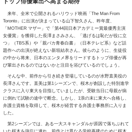
トップ俳優輩出へ高まる期待
来年、全米で公開されるハリウッド映画「The Man From
Toronto」に出演が決まっている山下智久さん、昨年度、
「MOTHER マザー」で「第44回日本アカデミー賞最優秀主演
女優賞」を獲得した長澤まさみさん、「逃げるは恥だが役に立
つ」（TBS系）や「親バカ青春白書」（日本テレビ系）など話
題作への出演が絶えない新垣結衣さん。彼らのように、生徒役
の中から将来、日本のエンタメ界をリードするトップ俳優が再
び輩出されるのではないかと注目を浴びているのでしょう。
そんな中、前作から引き続き登場しているのが水野直美役の
長澤さんです。直美は第1シーズンで、桜木が創設した特別進学
クラスに入り東大を目指していましたが、受験当日に母親が病
に倒れて試験の途中で断念。しかし、1浪の末に東大へ合格し、
弁護士資格を取得して、桜木が経営する弁護士事務所に入りま
した。
第2シーズンでは、ある一大スキャンダルが原因で落ちぶれて
いた桜木を強引に連れ、前作とは異なる学校再建のために桜木