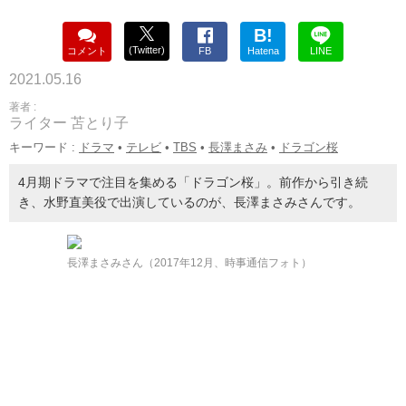
B!
(Twitter)
コメント
FB
Hatena
LINE
2021.05.16
著者 :
ライター 苫とり子
キーワード :
ドラマ
•
テレビ
•
TBS
•
長澤まさみ
•
ドラゴン桜
4月期ドラマで注目を集める「ドラゴン桜」。前作から引き続
き、水野直美役で出演しているのが、長澤まさみさんです。
長澤まさみさん（2017年12月、時事通信フォト）