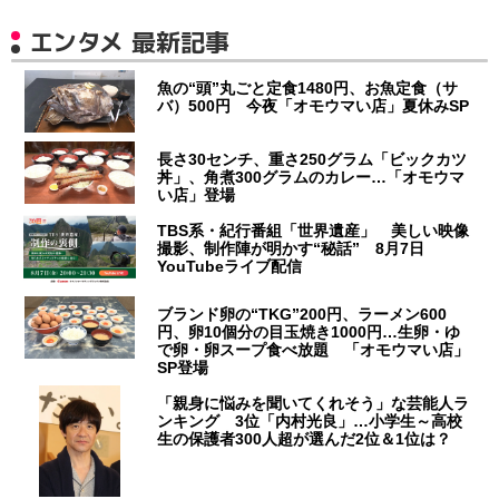
エンタメ 最新記事
魚の“頭”丸ごと定食1480円、お魚定食（サ
バ）500円 今夜「オモウマい店」夏休みSP
長さ30センチ、重さ250グラム「ビックカツ
丼」、角煮300グラムのカレー…「オモウマ
い店」登場
TBS系・紀行番組「世界遺産」 美しい映像
撮影、制作陣が明かす“秘話” 8月7日
YouTubeライブ配信
ブランド卵の“TKG”200円、ラーメン600
円、卵10個分の目玉焼き1000円…生卵・ゆ
で卵・卵スープ食べ放題 「オモウマい店」
SP登場
「親身に悩みを聞いてくれそう」な芸能人ラ
ンキング 3位「内村光良」…小学生～高校
生の保護者300人超が選んだ2位＆1位は？