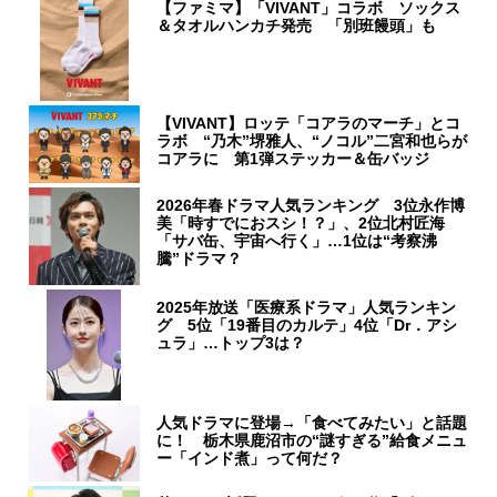
【ファミマ】「VIVANT」コラボ ソックス
＆タオルハンカチ発売 「別班饅頭」も
【VIVANT】ロッテ「コアラのマーチ」とコ
ラボ “乃木”堺雅人、“ノコル”二宮和也らが
コアラに 第1弾ステッカー＆缶バッジ
2026年春ドラマ人気ランキング 3位永作博
美「時すでにおスシ！？」、2位北村匠海
「サバ缶、宇宙へ行く」…1位は“考察沸
騰”ドラマ？
2025年放送「医療系ドラマ」人気ランキン
グ 5位「19番目のカルテ」4位「Dr．アシ
ュラ」…トップ3は？
人気ドラマに登場→「食べてみたい」と話題
に！ 栃木県鹿沼市の“謎すぎる”給食メニュ
ー「インド煮」って何だ？