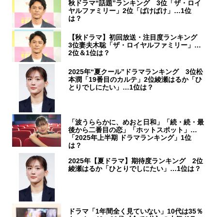
秋ドラマ“話題”ランキング 3位「ザ・ロイ
ヤルファミリー」2位「ばけばけ」…1位
は？
【秋ドラマ】初回放送・注目度ランキング
3位妻夫木聡「ザ・ロイヤルファミリー」…
2位＆1位は？
2025年“夏クール”ドラマランキング 3位松
本潤「19番目のカルテ」2位綾瀬はるか「ひ
とりでしにたい」…1位は？
「波うららかに、めおと日和」「続・続・最
後から二番目の恋」「ホットスポット」…
「2025年上半期 ドラマランキング」1位
は？
2025年【夏ドラマ】期待度ランキング 2位
綾瀬はるか「ひとりでしにたい」…1位は？
ドラマ「1年間全く見ていない」10代は35％