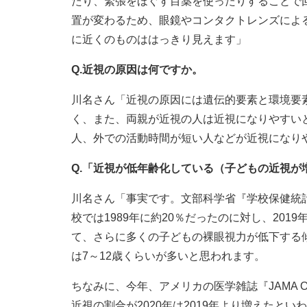
たり、緊張をほぐす目薬を使ったりすることで
置が変わるため、眼鏡やコンタクトレンズによ
に近くのものははっきり見えます」
Q.近視の原因は何ですか。
川名さん「近視の原因には遺伝的要素と環境要
く、また、両親が近視の人は近視になりやすい
人、外での活動時間が短い人などが近視になり
Q.「近視が低年齢化している（子どもの近視が
川名さん「事実です。文部科学省『学校保健統計
校では1989年に約20％だったのに対し、20
て、さらに多くの子どもの裸眼視力が低下する
は7～12歳くらいが多いと思われます。
ちなみに、今年、アメリカの医学雑誌『JAMA Op
近視の割合が2020年は2019年より増えたと