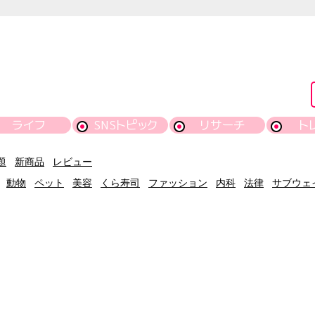
ライフ
SNSトピック
リサーチ
ト
題
新商品
レビュー
動物
ペット
美容
くら寿司
ファッション
内科
法律
サブウェ