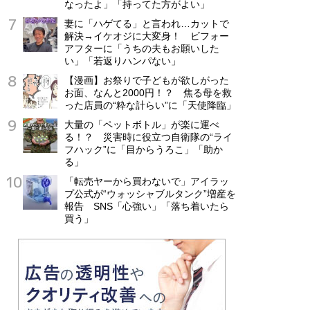
なったよ」「持ってた方がよい」
妻に「ハゲてる」と言われ…カットで
解決→イケオジに大変身！ ビフォー
アフターに「うちの夫もお願いした
い」「若返りハンパない」
【漫画】お祭りで子どもが欲しがった
お面、なんと2000円！？ 焦る母を救
った店員の“粋な計らい”に「天使降臨」
大量の「ペットボトル」が楽に運べ
る！？ 災害時に役立つ自衛隊の“ライ
フハック”に「目からうろこ」「助か
る」
「転売ヤーから買わないで」アイラッ
プ公式が“ウォッシャブルタンク”増産を
報告 SNS「心強い」「落ち着いたら
買う」