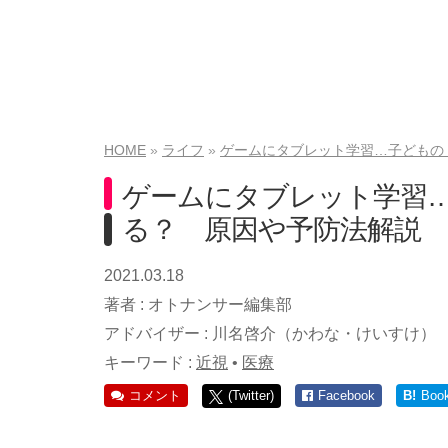
HOME
ライフ
ゲームにタブレット学習…子どもの
ゲームにタブレット学習
る？ 原因や予防法解説
2021.03.18
著者 :
オトナンサー編集部
アドバイザー :
川名啓介（かわな・けいすけ）
キーワード :
近視
•
医療
コメント
(Twitter)
Facebook
B!
Boo