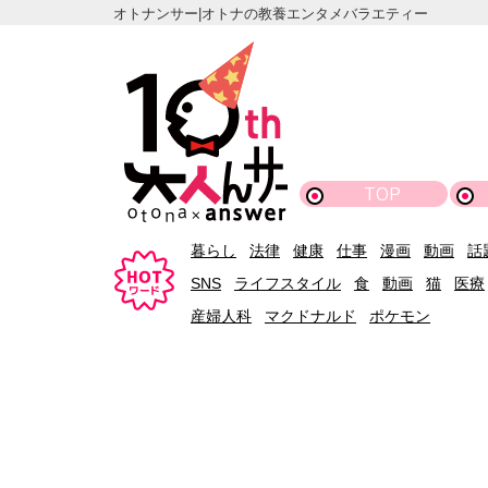
オトナンサー|オトナの教養エンタメバラエティー
TOP
暮らし
法律
健康
仕事
漫画
動画
話
SNS
ライフスタイル
食
動画
猫
医療
産婦人科
マクドナルド
ポケモン