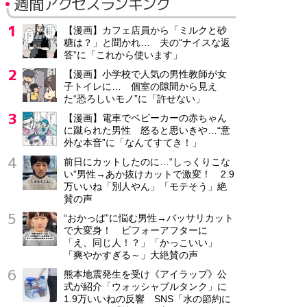
週間アクセスランキング
【漫画】カフェ店員から「ミルクと砂
糖は？」と聞かれ… 夫の“ナイスな返
答”に「これから使います」
【漫画】小学校で人気の男性教師が女
子トイレに… 個室の隙間から見え
た“恐ろしいモノ”に「許せない」
【漫画】電車でベビーカーの赤ちゃん
に蹴られた男性 怒ると思いきや…“意
外な本音”に「なんてすてき！」
前日にカットしたのに…“しっくりこな
い”男性→あか抜けカットで激変！ 2.9
万いいね「別人やん」「モテそう」絶
賛の声
“おかっぱ”に悩む男性→バッサリカット
で大変身！ ビフォーアフターに
「え、同じ人！？」「かっこいい」
「爽やかすぎる～」大絶賛の声
熊本地震発生を受け《アイラップ》公
式が紹介「ウォッシャブルタンク」に
1.9万いいねの反響 SNS「水の節約に