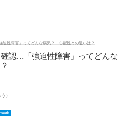
強迫性障害」ってどんな病気？ 心配性との違いは？
も確認…「強迫性障害」ってどんな
は？
ろう）
kmark