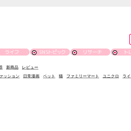
ライフ
SNSトピック
リサーチ
ト
題
新商品
レビュー
ァッション
日常漫画
ペット
猫
ファミリーマート
ユニクロ
ライ