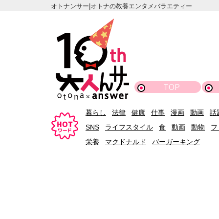
オトナンサー|オトナの教養エンタメバラエティー
TOP
暮らし
法律
健康
仕事
漫画
動画
話
SNS
ライフスタイル
食
動画
動物
フ
栄養
マクドナルド
バーガーキング