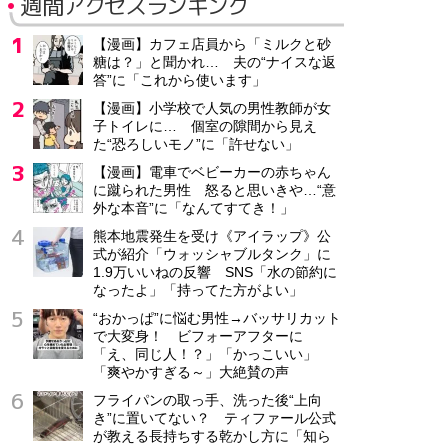
週間アクセスランキング
【漫画】カフェ店員から「ミルクと砂
糖は？」と聞かれ… 夫の“ナイスな返
答”に「これから使います」
【漫画】小学校で人気の男性教師が女
子トイレに… 個室の隙間から見え
た“恐ろしいモノ”に「許せない」
【漫画】電車でベビーカーの赤ちゃん
に蹴られた男性 怒ると思いきや…“意
外な本音”に「なんてすてき！」
熊本地震発生を受け《アイラップ》公
式が紹介「ウォッシャブルタンク」に
1.9万いいねの反響 SNS「水の節約に
なったよ」「持ってた方がよい」
“おかっぱ”に悩む男性→バッサリカット
で大変身！ ビフォーアフターに
「え、同じ人！？」「かっこいい」
「爽やかすぎる～」大絶賛の声
フライパンの取っ手、洗った後“上向
き”に置いてない？ ティファール公式
が教える長持ちする乾かし方に「知ら