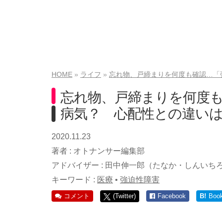
HOME
ライフ
忘れ物、戸締まりを何度も確認…「
忘れ物、戸締まりを何度
病気？ 心配性との違い
2020.11.23
著者 :
オトナンサー編集部
アドバイザー :
田中伸一郎（たなか・しんいち
キーワード :
医療
•
強迫性障害
コメント
(Twitter)
Facebook
B!
Boo