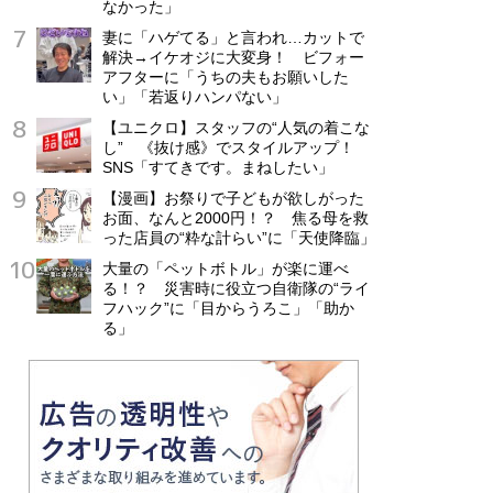
なかった」
妻に「ハゲてる」と言われ…カットで
解決→イケオジに大変身！ ビフォー
アフターに「うちの夫もお願いした
い」「若返りハンパない」
【ユニクロ】スタッフの“人気の着こな
し” 《抜け感》でスタイルアップ！
SNS「すてきです。まねしたい」
【漫画】お祭りで子どもが欲しがった
お面、なんと2000円！？ 焦る母を救
った店員の“粋な計らい”に「天使降臨」
大量の「ペットボトル」が楽に運べ
る！？ 災害時に役立つ自衛隊の“ライ
フハック”に「目からうろこ」「助か
る」