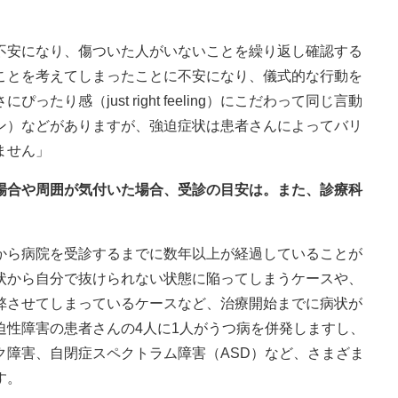
不安になり、傷ついた人がいないことを繰り返し確認する
ことを考えてしまったことに不安になり、儀式的な行動を
り感（just right feeling）にこだわって同じ言動
ン）などがありますが、強迫症状は患者さんによってバリ
ません」
た場合や周囲が気付いた場合、受診の目安は。また、診療科
から病院を受診するまでに数年以上が経過していることが
状から自分で抜けられない状態に陥ってしまうケースや、
弊させてしまっているケースなど、治療開始までに病状が
迫性障害の患者さんの4人に1人がうつ病を併発しますし、
ク障害、自閉症スペクトラム障害（ASD）など、さまざま
す。