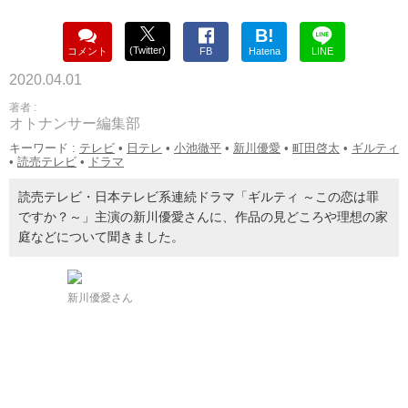
B!
(Twitter)
コメント
FB
Hatena
LINE
2020.04.01
著者 :
オトナンサー編集部
キーワード :
テレビ
•
日テレ
•
小池徹平
•
新川優愛
•
町田啓太
•
ギルティ
•
読売テレビ
•
ドラマ
読売テレビ・日本テレビ系連続ドラマ「ギルティ ～この恋は罪
ですか？～」主演の新川優愛さんに、作品の見どころや理想の家
庭などについて聞きました。
新川優愛さん