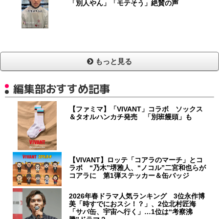
「別人やん」「モテそう」絶賛の声
もっと見る
編集部おすすめ記事
【ファミマ】「VIVANT」コラボ ソックス
＆タオルハンカチ発売 「別班饅頭」も
【VIVANT】ロッテ「コアラのマーチ」とコ
ラボ “乃木”堺雅人、“ノコル”二宮和也らが
コアラに 第1弾ステッカー＆缶バッジ
2026年春ドラマ人気ランキング 3位永作博
美「時すでにおスシ！？」、2位北村匠海
「サバ缶、宇宙へ行く」…1位は“考察沸