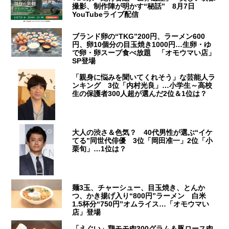
撮影、制作陣が明かす“秘話” 8月7日
YouTubeライブ配信
ブランド卵の“TKG”200円、ラーメン600
円、卵10個分の目玉焼き1000円…生卵・ゆ
で卵・卵スープ食べ放題 「オモウマい店」
SP登場
「親身に悩みを聞いてくれそう」な芸能人ラ
ンキング 3位「内村光良」…小学生～高校
生の保護者300人超が選んだ2位＆1位は？
大人の渋さ＆色気？ 40代男性が選ぶ“イケ
てる”同世代俳優 3位「岡田准一」2位「小
栗旬」…1位は？
麺3玉、チャーシュー、目玉焼き、とんか
つ、かき揚げ入り“800円”ラーメン 白米
1.5杯分“750円”オムライス…「オモウマい
店」登場
「えぐい」鶏モモ肉300グラム＆豚ロース肉