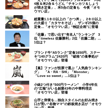
4枚＆米2合＆うどん「チキンカツ＆しょう
が焼き定食」、米5合の定食も 今夜「オモ
ウマい店」
総重量1.1キロ以上の「かつ丼」、2キロ以上
の大盛り「カタヤキそば」、ザンギ25個の
定食…「オモウマい店」“検証企画”に登場
「佐藤」で思い出す“有名人”ランキング 3
位「timelesz 佐藤勝利」2位「佐藤二朗」…
1位は？
ブランド牛“A5ランク”定食1650円、ステー
キ“140グラム”2420円 “破格”の食事処が
「オモウマい店」登場
【嵐】ファンが投票で選ぶ「人気曲ランキン
グ」 「A・RA・SHI」「Monster」
「Love so sweet」…1位は？
小鉢2つ付き“500円ラーメン” 小学4年生
の“広報”がいる創業43年の中華料理店
「オモウマい店」登場
山芋と卵黄を…独自スタイルのお好み焼き
口が荒い“名物ママ”の鉄板焼き店が「オモウ
マい店」登場