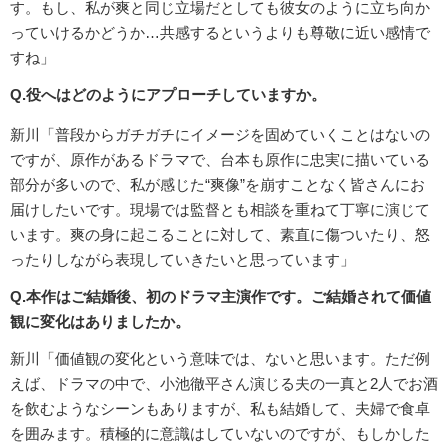
す。もし、私が爽と同じ立場だとしても彼女のように立ち向か
っていけるかどうか…共感するというよりも尊敬に近い感情で
すね」
Q.役へはどのようにアプローチしていますか。
新川「普段からガチガチにイメージを固めていくことはないの
ですが、原作があるドラマで、台本も原作に忠実に描いている
部分が多いので、私が感じた“爽像”を崩すことなく皆さんにお
届けしたいです。現場では監督とも相談を重ねて丁寧に演じて
います。爽の身に起こることに対して、素直に傷ついたり、怒
ったりしながら表現していきたいと思っています」
Q.本作はご結婚後、初のドラマ主演作です。ご結婚されて価値
観に変化はありましたか。
新川「価値観の変化という意味では、ないと思います。ただ例
えば、ドラマの中で、小池徹平さん演じる夫の一真と2人でお酒
を飲むようなシーンもありますが、私も結婚して、夫婦で食卓
を囲みます。積極的に意識はしていないのですが、もしかした