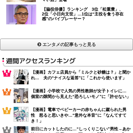
【脇役俳優】ランキング 3位「松重豊」、
2位「小日向文世」…1位は“主役を食う存在
感”のバイプレーヤー？
エンタメの記事もっと見る
週間アクセスランキング
【漫画】カフェ店員から「ミルクと砂糖は？」と聞か
れ… 夫の“ナイスな返答”に「これから使います」
【漫画】小学校で人気の男性教師が女子トイレに…
個室の隙間から見えた“恐ろしいモノ”に「許せない」
【漫画】電車でベビーカーの赤ちゃんに蹴られた男
性 怒ると思いきや…“意外な本音”に「なんてすて
き！」
前日にカットしたのに…“しっくりこない”男性→あか