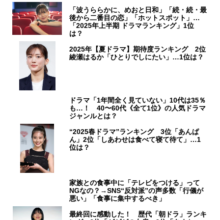
「波うららかに、めおと日和」「続・続・最
後から二番目の恋」「ホットスポット」…
「2025年上半期 ドラマランキング」1位
は？
2025年【夏ドラマ】期待度ランキング 2位
綾瀬はるか「ひとりでしにたい」…1位は？
ドラマ「1年間全く見ていない」10代は35％
も…！ 40〜60代《全て1位》の人気ドラマ
ジャンルとは？
“2025春ドラマ”ランキング 3位「あんぱ
ん」2位「しあわせは食べて寝て待て」…1
位は？
家族との食事中に「テレビをつける」って
NGなの？→SNS“反対派”の声多数「行儀が
悪い」「食事に集中するべき」
最終回に感動した！ 歴代「朝ドラ」ランキ