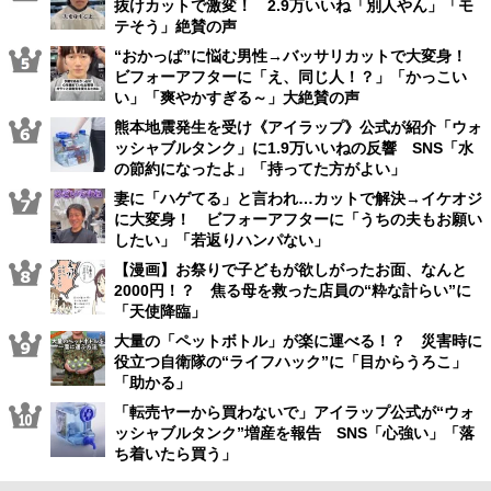
抜けカットで激変！ 2.9万いいね「別人やん」「モ
テそう」絶賛の声
“おかっぱ”に悩む男性→バッサリカットで大変身！
ビフォーアフターに「え、同じ人！？」「かっこい
い」「爽やかすぎる～」大絶賛の声
熊本地震発生を受け《アイラップ》公式が紹介「ウォ
ッシャブルタンク」に1.9万いいねの反響 SNS「水
の節約になったよ」「持ってた方がよい」
妻に「ハゲてる」と言われ…カットで解決→イケオジ
に大変身！ ビフォーアフターに「うちの夫もお願い
したい」「若返りハンパない」
【漫画】お祭りで子どもが欲しがったお面、なんと
2000円！？ 焦る母を救った店員の“粋な計らい”に
「天使降臨」
大量の「ペットボトル」が楽に運べる！？ 災害時に
役立つ自衛隊の“ライフハック”に「目からうろこ」
「助かる」
「転売ヤーから買わないで」アイラップ公式が“ウォ
ッシャブルタンク”増産を報告 SNS「心強い」「落
ち着いたら買う」