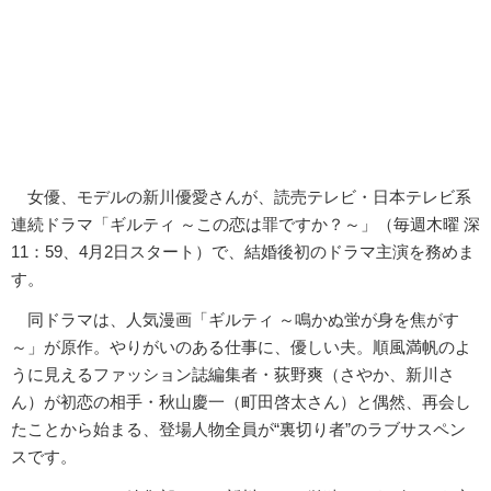
女優、モデルの新川優愛さんが、読売テレビ・日本テレビ系
連続ドラマ「ギルティ ～この恋は罪ですか？～」（毎週木曜 深
11：59、4月2日スタート）で、結婚後初のドラマ主演を務めま
す。
同ドラマは、人気漫画「ギルティ ～鳴かぬ蛍が身を焦がす
～」が原作。やりがいのある仕事に、優しい夫。順風満帆のよ
うに見えるファッション誌編集者・荻野爽（さやか、新川さ
ん）が初恋の相手・秋山慶一（町田啓太さん）と偶然、再会し
たことから始まる、登場人物全員が“裏切り者”のラブサスペン
スです。