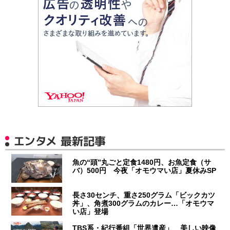
エンタメ 最新記事
魚の“頭”丸ごと定食1480円、お魚定食（サ
バ）500円 今夜「オモウマい店」夏休みSP
長さ30センチ、重さ250グラム「ビックカツ
丼」、角煮300グラムのカレー…「オモウマ
い店」登場
TBS系・紀行番組「世界遺産」 美しい映像