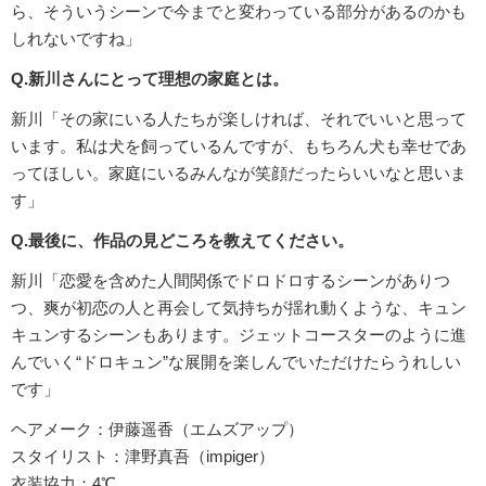
ら、そういうシーンで今までと変わっている部分があるのかも
しれないですね」
Q.新川さんにとって理想の家庭とは。
新川「その家にいる人たちが楽しければ、それでいいと思って
います。私は犬を飼っているんですが、もちろん犬も幸せであ
ってほしい。家庭にいるみんなが笑顔だったらいいなと思いま
す」
Q.最後に、作品の見どころを教えてください。
新川「恋愛を含めた人間関係でドロドロするシーンがありつ
つ、爽が初恋の人と再会して気持ちが揺れ動くような、キュン
キュンするシーンもあります。ジェットコースターのように進
んでいく“ドロキュン”な展開を楽しんでいただけたらうれしい
です」
ヘアメーク：伊藤遥香（エムズアップ）
スタイリスト：津野真吾（impiger）
衣装協力：4℃