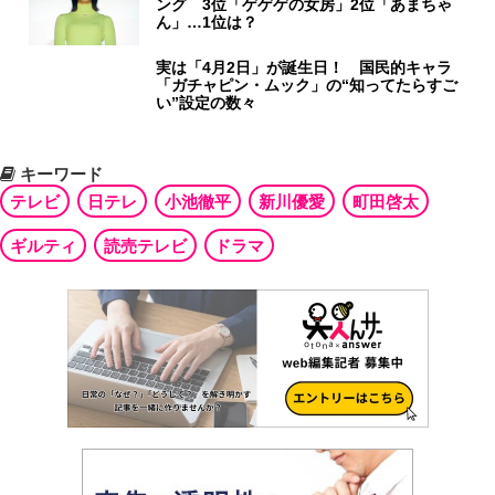
ング 3位「ゲゲゲの女房」2位「あまちゃ
ん」…1位は？
実は「4月2日」が誕生日！ 国民的キャラ
「ガチャピン・ムック」の“知ってたらすご
い”設定の数々
キーワード
テレビ
日テレ
小池徹平
新川優愛
町田啓太
ギルティ
読売テレビ
ドラマ