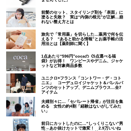
前髪のセット、スタイリング剤を「表面」に
塗ると失敗？ 実は“内側の根元”が正解…崩
れない整え方とは
旅先で「常用薬」を切らした…薬局で何を伝
える？ “あると助かる情報”とお薬手帳の活
用法とは【薬剤師に聞く】
1点あたり“596円”cocaの《5点選べる福
袋》がお得！ ワンピースやデニム、ジャケ
ットなど対象商品多数
ユニクロ×フランス「コントワー・デ・コト
ニエ」 コーデュロイジャケット＆バレルパ
ンツのセットアップ、デニムブラウス…全7
アイテム
夫婦別々に…「セパレート帰省」が注目を集
める 女性の約4割「経験はないがしてみた
い」
前日にカットしたのに…“しっくりこない”男
性→あか抜けカットで激変！ 2.9万いいね