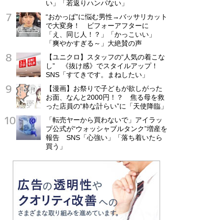
い」「若返りハンパない」
“おかっぱ”に悩む男性→バッサリカット
で大変身！ ビフォーアフターに
「え、同じ人！？」「かっこいい」
「爽やかすぎる～」大絶賛の声
【ユニクロ】スタッフの“人気の着こな
し” 《抜け感》でスタイルアップ！
SNS「すてきです。まねしたい」
【漫画】お祭りで子どもが欲しがった
お面、なんと2000円！？ 焦る母を救
った店員の“粋な計らい”に「天使降臨」
「転売ヤーから買わないで」アイラッ
プ公式が“ウォッシャブルタンク”増産を
報告 SNS「心強い」「落ち着いたら
買う」