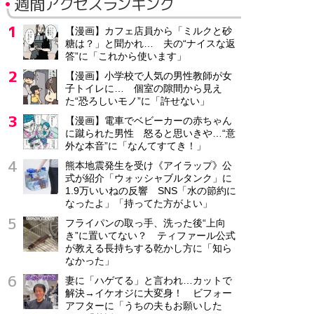
週間アクセスランキング
【漫画】カフェ店員から「ミルクと砂
糖は？」と聞かれ… 夫の“ナイスな返
答”に「これから使います」
【漫画】小学校で人気の男性教師が女
子トイレに… 個室の隙間から見え
た“恐ろしいモノ”に「許せない」
【漫画】電車でベビーカーの赤ちゃん
に蹴られた男性 怒ると思いきや…“意
外な本音”に「なんてすてき！」
熊本地震発生を受け《アイラップ》公
式が紹介「ウォッシャブルタンク」に
1.9万いいねの反響 SNS「水の節約に
なったよ」「持ってた方がよい」
フライパンの取っ手、洗った後“上向
き”に置いてない？ ティファール公式
が教える長持ちする乾かし方に「知ら
なかった」
妻に「ハゲてる」と言われ…カットで
解決→イケオジに大変身！ ビフォー
アフターに「うちの夫もお願いした