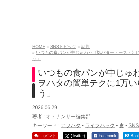
HOME
SNSトピック
話題
いつもの食パンが中じゅわ～《塩バタートースト》
う」
いつもの食パンが中じゅ
ヲハタの簡単テクに1万
う」
2026.06.29
著者 :
オトナンサー編集部
キーワード :
アヲハタ
•
ライフハック
•
食
•
SNS
コメント
(Twitter)
Facebook
B!
Boo