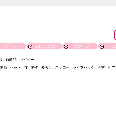
ライフ
SNSトピック
リサーチ
ト
題
新商品
レビュー
動画
ペット
猫
動物
暮らし
スシロー
ライフハック
美容
ビフ