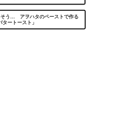
そう… アヲハタのペーストで作る
バタートースト」