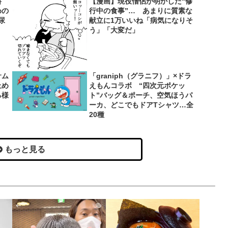
料
【漫画】現役僧侶が明かした“修
めの
行中の食事”… あまりに質素な
尿
献立に1万いいね「病気になりそ
う」「大変だ」
サム
「graniph（グラニフ）」×ドラ
止め
えもんコラボ “四次元ポケッ
る様
ト”バッグ＆ポーチ、空気ほうパ
ーカ、どこでもドアTシャツ…全
20種
もっと見る