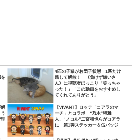
4匹の子猫がお団子状態→1匹だけ
感を
残して解散！ 《負けず嫌いさ
ん》に視聴者ほっこり「笑っちゃ
った！」「この動画をおすすめし
てくれてありがとう」
が解
【VIVANT】ロッテ「コアラのマ
とう
ーチ」とコラボ “乃木”堺雅
管理
人、“ノコル”二宮和也らがコアラ
に 第1弾ステッカー＆缶バッジ