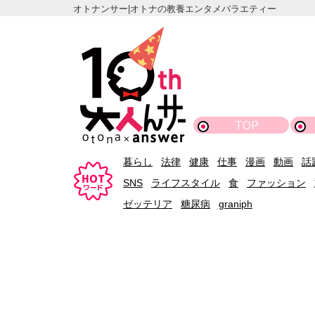
オトナンサー|オトナの教養エンタメバラエティー
TOP
暮らし
法律
健康
仕事
漫画
動画
話
SNS
ライフスタイル
食
ファッション
ゼッテリア
糖尿病
graniph