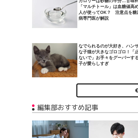
カロリーは砂糖の半分…甘味
「マルチトール」は血糖値高
人が使ってOK？ 注意点を糖
病専門医が解説
なでられるのが大好き、ハン
な子猫が大きなゴロゴロ！「
ないで」お手々をグーパーす
子が愛らしすぎ
編集部おすすめ記事