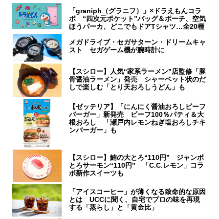
「graniph（グラニフ）」×ドラえもんコラ
ボ “四次元ポケット”バッグ＆ポーチ、空気
ほうパーカ、どこでもドアTシャツ…全20種
メガドライブ・セガサターン・ドリームキャ
スト セガゲーム機が腕時計に
【スシロー】人気“家系ラーメン”店監修「豚
骨醤油ラーメン」発売 シャーベット状のだ
しで楽しむ「とり天おろしうどん」も
【ゼッテリア】「にんにく醤油おろしビーフ
バーガー」新発売 ビーフ100％パティ＆大
根おろし 「瀬戸内レモンねぎ塩おろしチキ
ンバーガー」も
【スシロー】鮪の大とろ“110円” ジャンボ
とろサーモン“110円” 「C.C.レモン」コラ
ボ新作スイーツも
「アイスコーヒー」が薄くなる致命的な原因
とは UCCに聞く、自宅でプロの味を再現
する「蒸らし」と「黄金比」