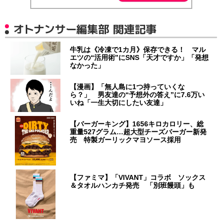
オトナンサー編集部 関連記事
牛乳は《冷凍で1カ月》保存できる！ マル
エツの“活用術”にSNS「天才ですか」「発想
なかった」
【漫画】「無人島に1つ持っていくな
ら？」 男友達の“予想外の答え”に7.6万い
いね「一生大切にしたい友達」
【バーガーキング】1656キロカロリー、総
重量527グラム…超大型チーズバーガー新発
売 特製ガーリックマヨソース採用
【ファミマ】「VIVANT」コラボ ソックス
＆タオルハンカチ発売 「別班饅頭」も