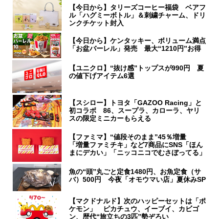
【今日から】タリーズコーヒー福袋 ベアフ
ル「ハグミーボトル」＆刺繍チャーム、ドリ
ンクチケット封入
【今日から】ケンタッキー、ボリューム満点
「お盆バーレル」発売 最大“1210円”お得
【ユニクロ】“抜け感”トップスが990円 夏
の値下げアイテム6選
【スシロー】トヨタ「GAZOO Racing」と
初コラボ 86、スープラ、カローラ、ヤリ
スの限定ミニカーもらえる
【ファミマ】“値段そのまま”45％増量
「増量ファミチキ」など7商品にSNS「ほん
まにデカい」「ニッコニコでむさぼってる」
魚の“頭”丸ごと定食1480円、お魚定食（サ
バ）500円 今夜「オモウマい店」夏休みSP
【マクドナルド】次のハッピーセットは「ポ
ケモン」 ピカチュウ、イーブイ、カビゴ
ン、歴代“旅立ちの3匹”勢ぞろい