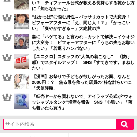
い？ ティファール公式が教える長持ちする乾かし方
に「知らなかった」
“おかっぱ”に悩む男性→バッサリカットで大変身！
ビフォーアフターに「え、同じ人！？」「かっこい
い」「爽やかすぎる～」大絶賛の声
妻に「ハゲてる」と言われ…カットで解決→イケオジ
に大変身！ ビフォーアフターに「うちの夫もお願い
したい」「若返りハンパない」
【ユニクロ】スタッフの“人気の着こなし” 《抜け
感》でスタイルアップ！ SNS「すてきです。まねし
たい」
【漫画】お祭りで子どもが欲しがったお面、なんと
2000円！？ 焦る母を救った店員の“粋な計らい”に
「天使降臨」
「転売ヤーから買わないで」アイラップ公式が“ウォ
ッシャブルタンク”増産を報告 SNS「心強い」「落
ち着いたら買う」