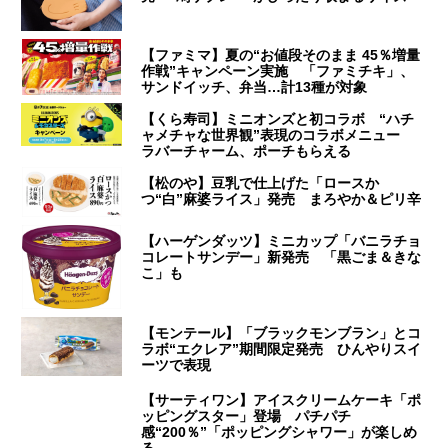
【ファミマ】夏の“お値段そのまま 45％増量
作戦”キャンペーン実施 「ファミチキ」、
サンドイッチ、弁当…計13種が対象
【くら寿司】ミニオンズと初コラボ “ハチ
ャメチャな世界観”表現のコラボメニュー
ラバーチャーム、ポーチもらえる
【松のや】豆乳で仕上げた「ロースか
つ“白”麻婆ライス」発売 まろやか＆ピリ辛
【ハーゲンダッツ】ミニカップ「バニラチョ
コレートサンデー」新発売 「黒ごま＆きな
こ」も
【モンテール】「ブラックモンブラン」とコ
ラボ“エクレア”期間限定発売 ひんやりスイ
ーツで表現
【サーティワン】アイスクリームケーキ「ポ
ッピングスター」登場 パチパチ
感“200％”「ポッピングシャワー」が楽しめ
る