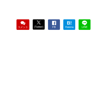
B!
(Twitter)
コメント
FB
Hatena
LINE