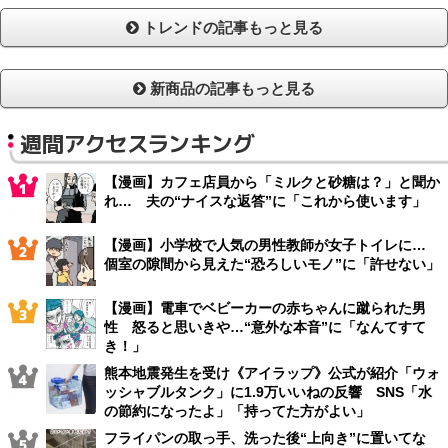
トレンドの記事もっと見る
新商品の記事もっと見る
週間アクセスランキング
【漫画】カフェ店員から「ミルクと砂糖は？」と聞か
れ… 夫の“ナイスな返答”に「これから使います」
【漫画】小学校で人気の男性教師が女子トイレに…
個室の隙間から見えた“恐ろしいモノ”に「許せない」
【漫画】電車でベビーカーの赤ちゃんに蹴られた男
性 怒ると思いきや…“意外な本音”に「なんてすて
き！」
熊本地震発生を受け《アイラップ》公式が紹介「ウォ
ッシャブルタンク」に1.9万いいねの反響 SNS「水
の節約になったよ」「持ってた方がよい」
フライパンの取っ手、洗った後“上向き”に置いてな