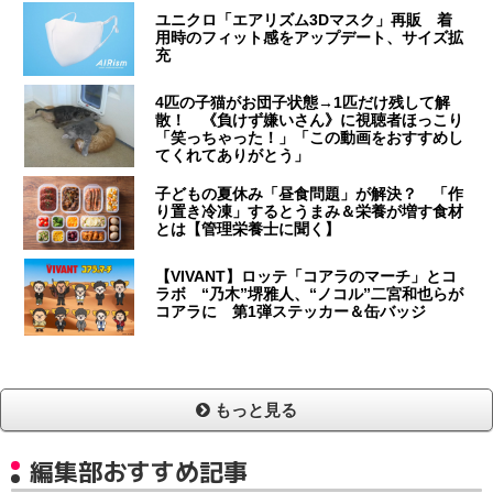
ユニクロ「エアリズム3Dマスク」再販 着
用時のフィット感をアップデート、サイズ拡
充
4匹の子猫がお団子状態→1匹だけ残して解
散！ 《負けず嫌いさん》に視聴者ほっこり
「笑っちゃった！」「この動画をおすすめし
てくれてありがとう」
子どもの夏休み「昼食問題」が解決？ 「作
り置き冷凍」するとうまみ＆栄養が増す食材
とは【管理栄養士に聞く】
【VIVANT】ロッテ「コアラのマーチ」とコ
ラボ “乃木”堺雅人、“ノコル”二宮和也らが
コアラに 第1弾ステッカー＆缶バッジ
もっと見る
編集部おすすめ記事