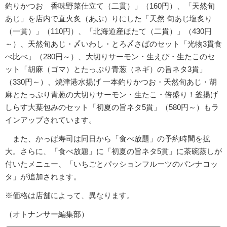
釣りかつお 香味野菜仕立て（二貫）」（160円）、「天然旬
あじ」を店内で直火炙（あぶ）りにした「天然 旬あじ塩炙り
（一貫）」（110円）、「北海道産ほたて（二貫）」（430円
～）、天然旬あじ・〆いわし・とろ〆さばのセット「光物3貫食
べ比べ」（280円～）、大切りサーモン・生えび・生たこのセ
ット「胡麻（ゴマ）とたっぷり青葱（ネギ）の旨ネタ3貫」
（330円～）、焼津港水揚げ 一本釣りかつお・天然旬あじ・胡
麻とたっぷり青葱の大切りサーモン・生たこ・倍盛り！釜揚げ
しらす大葉包みのセット「初夏の旨ネタ5貫」（580円～）もラ
インアップされています。
また、かっぱ寿司は同日から「食べ放題」の予約時間を拡
大。さらに、「食べ放題」に「初夏の旨ネタ5貫」に茶碗蒸しが
付いたメニュー、「いちごとパッションフルーツのパンナコッ
タ」が追加されます。
※価格は店舗によって、異なります。
（オトナンサー編集部）