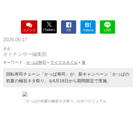
B!
(Twitter)
コメント
FB
Hatena
LINE
2026.06.17
著者 :
オトナンサー編集部
キーワード :
かっぱ寿司
•
ライフスタイル
•
食
回転寿司チェーン「かっぱ寿司」が、新キャンペーン「かっぱの
初夏の極旨ネタ祭り」を6月18日から期間限定で実施。
「かっぱの初夏の極旨ネタ祭り」のキービジュアル