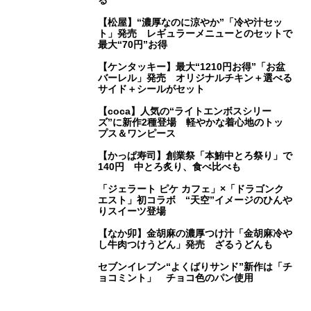
【松屋】“濃厚なのに涼やか”「冷や汁セッ
ト」発売 レギュラーメニューとのセットで
最大“70円”お得
【ケンタッキー】最大“1210円お得”「お盆
バーレル」発売 オリジナルチキン＋選べる
サイド＋シールがセット
【coca】人気の“ライトエンボスシリー
ズ”に新作2種登場 軽やかな着心地のトッ
プス＆ワンピース
【かっぱ寿司】創業祭「本鮪中とろ祭り」で
140円 中とろ炙り、食べ比べも
「ジェラート ピケ カフェ」×「ドラゴンク
エスト」初コラボ “天空”イメージのひんや
りスイーツ登場
【なか卯】金胡麻の濃厚つけ汁「金胡麻冷や
し牛肉つけうどん」発売 ざるうどんも
セブンイレブン“よくばりサンド”新作は「チ
ョコミント」 チョコ色のパン使用