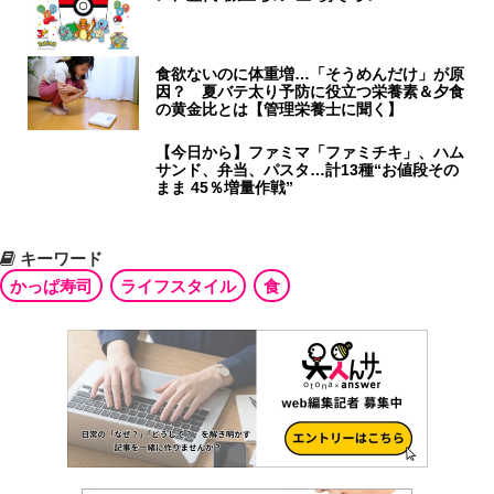
食欲ないのに体重増…「そうめんだけ」が原
因？ 夏バテ太り予防に役立つ栄養素＆夕食
の黄金比とは【管理栄養士に聞く】
【今日から】ファミマ「ファミチキ」、ハム
サンド、弁当、パスタ…計13種“お値段その
まま 45％増量作戦”
キーワード
かっぱ寿司
ライフスタイル
食