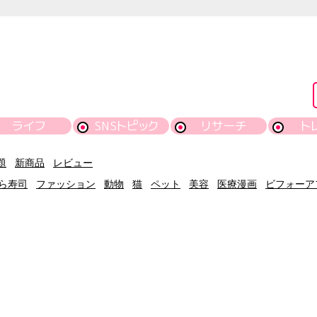
ライフ
SNSトピック
リサーチ
ト
題
新商品
レビュー
ら寿司
ファッション
動物
猫
ペット
美容
医療漫画
ビフォーア