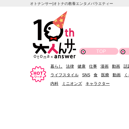
オトナンサー|オトナの教養エンタメバラエティー
TOP
暮らし
法律
健康
仕事
漫画
動画
話
ライフスタイル
SNS
食
医療
動画
く
内科
ミニオンズ
キャラクター