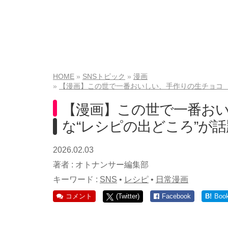
HOME
SNSトピック
漫画
【漫画】この世で一番おいしい、手作りの生チョコ 
【漫画】この世で一番お
な“レシピの出どころ”が
2026.02.03
著者 :
オトナンサー編集部
キーワード :
SNS
•
レシピ
•
日常漫画
コメント
(Twitter)
Facebook
B!
Boo