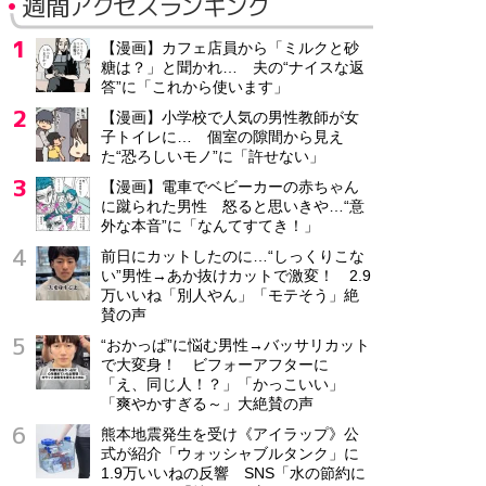
週間アクセスランキング
【漫画】カフェ店員から「ミルクと砂
糖は？」と聞かれ… 夫の“ナイスな返
答”に「これから使います」
【漫画】小学校で人気の男性教師が女
子トイレに… 個室の隙間から見え
た“恐ろしいモノ”に「許せない」
【漫画】電車でベビーカーの赤ちゃん
に蹴られた男性 怒ると思いきや…“意
外な本音”に「なんてすてき！」
前日にカットしたのに…“しっくりこな
い”男性→あか抜けカットで激変！ 2.9
万いいね「別人やん」「モテそう」絶
賛の声
“おかっぱ”に悩む男性→バッサリカット
で大変身！ ビフォーアフターに
「え、同じ人！？」「かっこいい」
「爽やかすぎる～」大絶賛の声
熊本地震発生を受け《アイラップ》公
式が紹介「ウォッシャブルタンク」に
1.9万いいねの反響 SNS「水の節約に