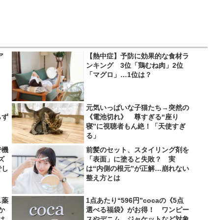
ア
【熱中症】予防に効果的な食材ラ
ンキング 3位「鶏むね肉」2位
「マグロ」…1位は？
、
元気いっぱいな子猫たち→突然の
らず
《電池切れ》 尊すぎる“座り
寝”に視聴者もん絶！「天使すぎ
る」
で機
前髪のセット、スタイリング剤を
ズ
「表面」に塗ると失敗？ 実
でし
は“内側の根元”が正解…崩れない
整え方とは
…薬
1点あたり“596円”cocaの《5点
か
選べる福袋》がお得！ ワンピー
は
スやデニム、ジャケットなど対象