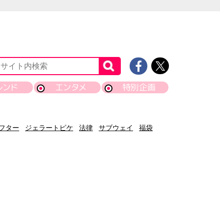
レンド
エンタメ
特別企画
フター
ジェラートピケ
法律
サブウェイ
福袋