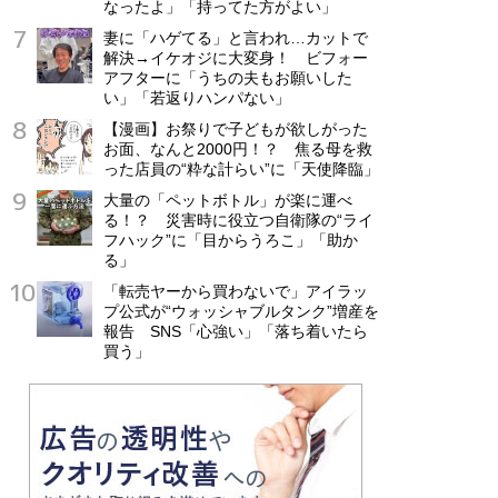
なったよ」「持ってた方がよい」
妻に「ハゲてる」と言われ…カットで
解決→イケオジに大変身！ ビフォー
アフターに「うちの夫もお願いした
い」「若返りハンパない」
【漫画】お祭りで子どもが欲しがった
お面、なんと2000円！？ 焦る母を救
った店員の“粋な計らい”に「天使降臨」
大量の「ペットボトル」が楽に運べ
る！？ 災害時に役立つ自衛隊の“ライ
フハック”に「目からうろこ」「助か
る」
「転売ヤーから買わないで」アイラッ
プ公式が“ウォッシャブルタンク”増産を
報告 SNS「心強い」「落ち着いたら
買う」