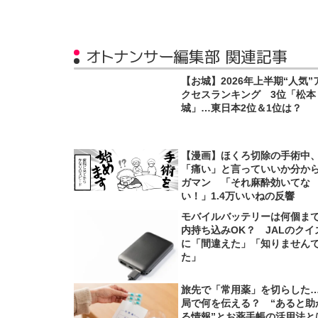
オトナンサー編集部 関連記事
【お城】2026年上半期“人気”
クセスランキング 3位「松本
城」…東日本2位＆1位は？
【漫画】ほくろ切除の手術中
「痛い」と言っていいか分か
ガマン 「それ麻酔効いてな
い！」1.4万いいねの反響
モバイルバッテリーは何個ま
内持ち込みOK？ JALのクイ
に「間違えた」「知りません
た」
旅先で「常用薬」を切らした
局で何を伝える？ “あると助
る情報”とお薬手帳の活用法と