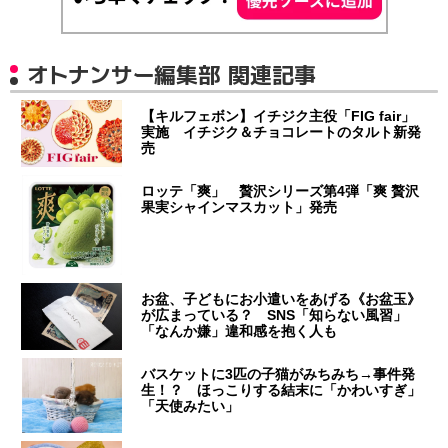
オトナンサー編集部 関連記事
【キルフェボン】イチジク主役「FIG fair」
実施 イチジク＆チョコレートのタルト新発
売
ロッテ「爽」 贅沢シリーズ第4弾「爽 贅沢
果実シャインマスカット」発売
お盆、子どもにお小遣いをあげる《お盆玉》
が広まっている？ SNS「知らない風習」
「なんか嫌」違和感を抱く人も
バスケットに3匹の子猫がみちみち→事件発
生！？ ほっこりする結末に「かわいすぎ」
「天使みたい」