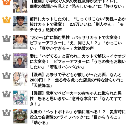
【漫画】小学校で人気の男性教師が女子トイレに…
個室の隙間から見えた“恐ろしいモノ”に「許せない」
前日にカットしたのに…“しっくりこない”男性→あか
抜けカットで激変！ 2.9万いいね「別人やん」「モ
テそう」絶賛の声
“おかっぱ”に悩む男性→バッサリカットで大変身！
ビフォーアフターに「え、同じ人！？」「かっこい
い」「爽やかすぎる～」大絶賛の声
妻に「ハゲてる」と言われ…カットで解決→イケオジ
に大変身！ ビフォーアフターに「うちの夫もお願い
したい」「若返りハンパない」
【漫画】お祭りで子どもが欲しがったお面、なんと
2000円！？ 焦る母を救った店員の“粋な計らい”に
「天使降臨」
【漫画】電車でベビーカーの赤ちゃんに蹴られた男
性 怒ると思いきや…“意外な本音”に「なんてすて
き！」
大量の「ペットボトル」が楽に運べる！？ 災害時に
役立つ自衛隊の“ライフハック”に「目からうろこ」
「助かる」