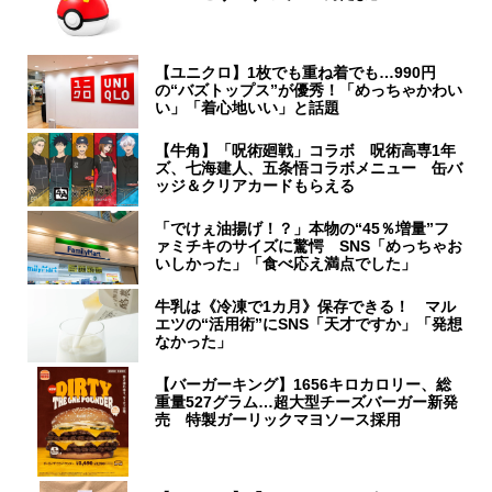
【ユニクロ】1枚でも重ね着でも…990円
の“バズトップス”が優秀！「めっちゃかわい
い」「着心地いい」と話題
【牛角】「呪術廻戦」コラボ 呪術高専1年
ズ、七海建人、五条悟コラボメニュー 缶バ
ッジ＆クリアカードもらえる
「でけぇ油揚げ！？」本物の“45％増量”フ
ァミチキのサイズに驚愕 SNS「めっちゃお
いしかった」「食べ応え満点でした」
牛乳は《冷凍で1カ月》保存できる！ マル
エツの“活用術”にSNS「天才ですか」「発想
なかった」
【バーガーキング】1656キロカロリー、総
重量527グラム…超大型チーズバーガー新発
売 特製ガーリックマヨソース採用