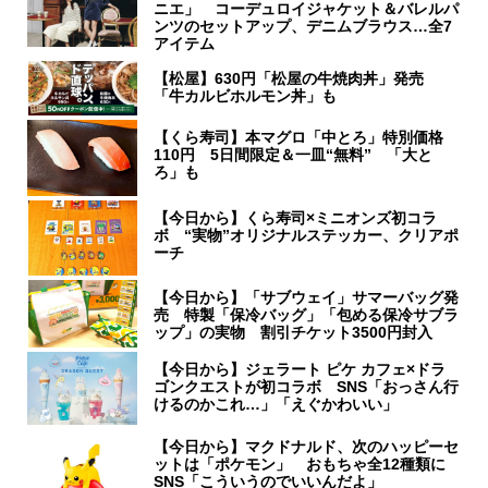
ニエ」 コーデュロイジャケット＆バレルパ
ンツのセットアップ、デニムブラウス…全7
アイテム
【松屋】630円「松屋の牛焼肉丼」発売
「牛カルビホルモン丼」も
【くら寿司】本マグロ「中とろ」特別価格
110円 5日間限定＆一皿“無料” 「大と
ろ」も
【今日から】くら寿司×ミニオンズ初コラ
ボ “実物”オリジナルステッカー、クリアポ
ーチ
【今日から】「サブウェイ」サマーバッグ発
売 特製「保冷バッグ」「包める保冷サブラ
ップ」の実物 割引チケット3500円封入
【今日から】ジェラート ピケ カフェ×ドラ
ゴンクエストが初コラボ SNS「おっさん行
けるのかこれ…」「えぐかわいい」
【今日から】マクドナルド、次のハッピーセ
ットは「ポケモン」 おもちゃ全12種類に
SNS「こういうのでいいんだよ」