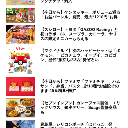
ンクチケット封入
【今日から】ケンタッキー、ボリューム満点
「お盆バーレル」発売 最大“1210円”お得
【スシロー】トヨタ「GAZOO Racing」と
初コラボ 86、スープラ、カローラ、ヤリ
スの限定ミニカーもらえる
【マクドナルド】次のハッピーセットは「ポ
ケモン」 ピカチュウ、イーブイ、カビゴ
ン、歴代“旅立ちの3匹”勢ぞろい
【今日から】ファミマ「ファミチキ」、ハム
サンド、弁当、パスタ…計13種“お値段その
まま 45％増量作戦”
【セブンイレブン】カレーフェス開催 エリ
ックサウス、銀座デリー、Suage監修商品
も
豊島屋、シリコンポーチ「はとっこ」発