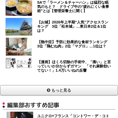
SAで「ラーメン＆チャーハン」は猛烈な眠
気のもと？ ドライブ中の“疲れにくい食事
術”とは【管理栄養士に聞く】
【お城】2026年上半期“人気”アクセスラン
キング 3位「松本城」…東日本2位＆1位
は？
【熱中症】予防に効果的な食材ランキング
3位「鶏むね肉」2位「マグロ」…1位は？
【漫画】ほくろ切除の手術中、「痛い」と言
っていいか分からずガマン 「それ麻酔効い
てない！」1.4万いいねの反響
もっと見る
編集部おすすめ記事
ユニクロ×フランス「コントワー・デ・コト