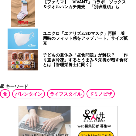
【ファミマ】「VIVANT」コラボ ソックス
＆タオルハンカチ発売 「別班饅頭」も
ユニクロ「エアリズム3Dマスク」再販 着
用時のフィット感をアップデート、サイズ拡
充
子どもの夏休み「昼食問題」が解決？ 「作
り置き冷凍」するとうまみ＆栄養が増す食材
とは【管理栄養士に聞く】
キーワード
食
バレンタイン
ライフスタイル
ドミノピザ