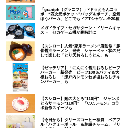
「graniph（グラニフ）」×ドラえもんコラ
ボ “四次元ポケット”バッグ＆ポーチ、空気
ほうパーカ、どこでもドアTシャツ…全20種
メガドライブ・セガサターン・ドリームキャ
スト セガゲーム機が腕時計に
【スシロー】人気“家系ラーメン”店監修「豚
骨醤油ラーメン」発売 シャーベット状のだ
しで楽しむ「とり天おろしうどん」も
【ゼッテリア】「にんにく醤油おろしビーフ
バーガー」新発売 ビーフ100％パティ＆大
根おろし 「瀬戸内レモンねぎ塩おろしチキ
ンバーガー」も
【スシロー】鮪の大とろ“110円” ジャンボ
とろサーモン“110円” 「C.C.レモン」コラ
ボ新作スイーツも
【今日から】タリーズコーヒー福袋 ベアフ
ル「ハグミーボトル」＆刺繍チャーム、ドリ