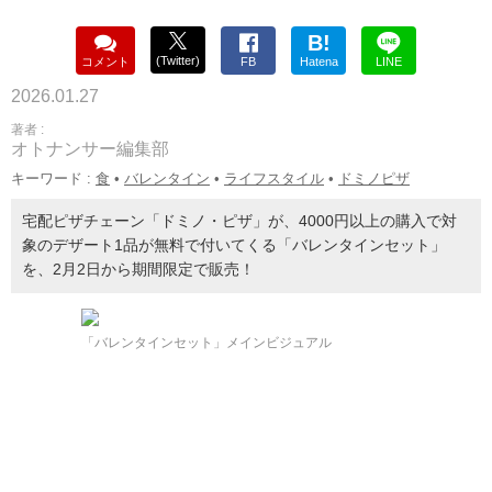
B!
(Twitter)
コメント
FB
Hatena
LINE
2026.01.27
著者 :
オトナンサー編集部
キーワード :
食
•
バレンタイン
•
ライフスタイル
•
ドミノピザ
宅配ピザチェーン「ドミノ・ピザ」が、4000円以上の購入で対
象のデザート1品が無料で付いてくる「バレンタインセット」
を、2月2日から期間限定で販売！
「バレンタインセット」メインビジュアル