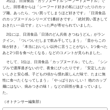
3位は、日清食品「カップヌードル シーフードヌードル」で
した。回答者からは「シーフード好きの私にはぴったりのカッ
プ麺。あったら、つい買ってしまうほど好きです」「日清食品
のカップヌードルシリーズで1番好きです」「絶対買い置きして
おきたい一品です」といった声が寄せられていました。
2位には、日清食品「日清のどん兵衛 きつねうどん」がラン
クイン。「ついついだしまで飲み干してしまう」「昔からこの
味が好き」「本当においしい以外に言うことがない。1つ食べた
あと2つ目を食べたくなる」などのコメントが見られました。
そして、1位は、日清食品「カップヌードル」でした。「シン
プルで濃厚過ぎないので、夜食にぴったりです」「安定したお
いしさと安心感。子どもの頃から慣れ親しんだ味で、たまに無
性に食べたくなってしまう」「やっぱりおいしい！ 他のカップ
麺にはない、病みつきの味！」などの回答が集まっていまし
た。
（オトナンサー編集部）