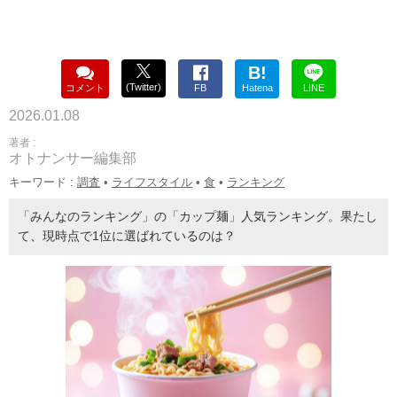
B!
(Twitter)
コメント
FB
Hatena
LINE
2026.01.08
著者 :
オトナンサー編集部
キーワード :
調査
•
ライフスタイル
•
食
•
ランキング
「みんなのランキング」の「カップ麺」人気ランキング。果たし
て、現時点で1位に選ばれているのは？