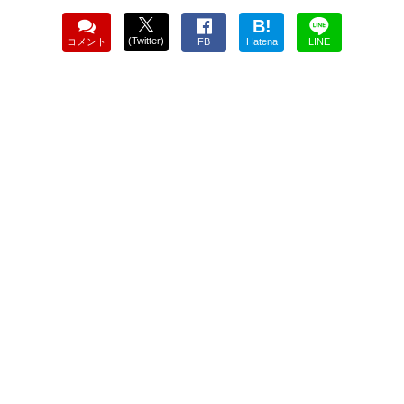
B!
(Twitter)
コメント
FB
Hatena
LINE