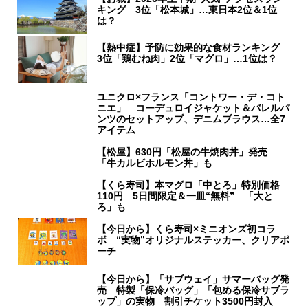
キング 3位「松本城」…東日本2位＆1位
は？
【熱中症】予防に効果的な食材ランキング
3位「鶏むね肉」2位「マグロ」…1位は？
ユニクロ×フランス「コントワー・デ・コト
ニエ」 コーデュロイジャケット＆バレルパ
ンツのセットアップ、デニムブラウス…全7
アイテム
【松屋】630円「松屋の牛焼肉丼」発売
「牛カルビホルモン丼」も
【くら寿司】本マグロ「中とろ」特別価格
110円 5日間限定＆一皿“無料” 「大と
ろ」も
【今日から】くら寿司×ミニオンズ初コラ
ボ “実物”オリジナルステッカー、クリアポ
ーチ
【今日から】「サブウェイ」サマーバッグ発
売 特製「保冷バッグ」「包める保冷サブラ
ップ」の実物 割引チケット3500円封入