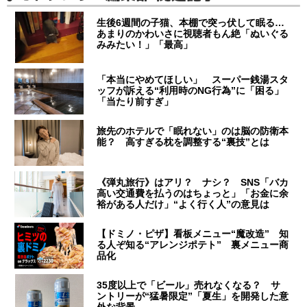
生後6週間の子猫、本棚で突っ伏して眠る…
あまりのかわいさに視聴者もん絶「ぬいぐる
みみたい！」「最高」
「本当にやめてほしい」 スーパー銭湯スタ
ッフが訴える“利用時のNG行為”に「困る」
「当たり前すぎ」
旅先のホテルで「眠れない」のは脳の防衛本
能？ 高すぎる枕を調整する“裏技”とは
《弾丸旅行》はアリ？ ナシ？ SNS「バカ
高い交通費を払うのはちょっと」「お金に余
裕がある人だけ」“よく行く人”の意見は
【ドミノ・ピザ】看板メニュー“魔改造” 知
る人ぞ知る“アレンジポテト” 裏メニュー商
品化
35度以上で「ビール」売れなくなる？ サ
ントリーが“猛暑限定”「夏生」を開発した意
外な背景