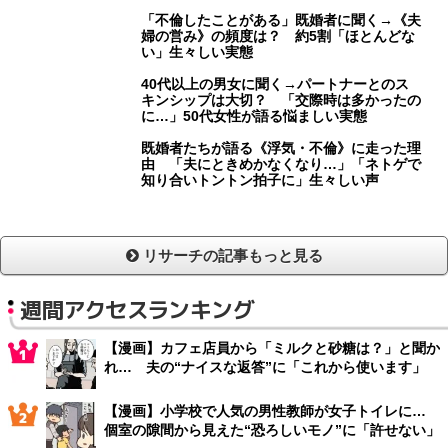
「不倫したことがある」既婚者に聞く→《夫
婦の営み》の頻度は？ 約5割「ほとんどな
い」生々しい実態
40代以上の男女に聞く→パートナーとのス
キンシップは大切？ 「交際時は多かったの
に…」50代女性が語る悩ましい実態
既婚者たちが語る《浮気・不倫》に走った理
由 「夫にときめかなくなり…」「ネトゲで
知り合いトントン拍子に」生々しい声
リサーチの記事もっと見る
週間アクセスランキング
【漫画】カフェ店員から「ミルクと砂糖は？」と聞か
れ… 夫の“ナイスな返答”に「これから使います」
【漫画】小学校で人気の男性教師が女子トイレに…
個室の隙間から見えた“恐ろしいモノ”に「許せない」