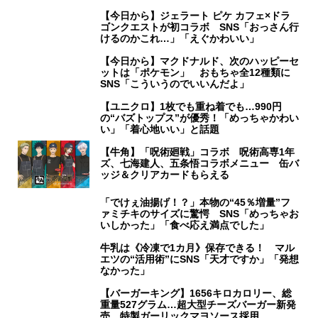
【今日から】ジェラート ピケ カフェ×ドラ
ゴンクエストが初コラボ SNS「おっさん行
けるのかこれ…」「えぐかわいい」
【今日から】マクドナルド、次のハッピーセ
ットは「ポケモン」 おもちゃ全12種類に
SNS「こういうのでいいんだよ」
【ユニクロ】1枚でも重ね着でも…990円
の“バズトップス”が優秀！「めっちゃかわい
い」「着心地いい」と話題
【牛角】「呪術廻戦」コラボ 呪術高専1年
ズ、七海建人、五条悟コラボメニュー 缶バ
ッジ＆クリアカードもらえる
「でけぇ油揚げ！？」本物の“45％増量”フ
ァミチキのサイズに驚愕 SNS「めっちゃお
いしかった」「食べ応え満点でした」
牛乳は《冷凍で1カ月》保存できる！ マル
エツの“活用術”にSNS「天才ですか」「発想
なかった」
【バーガーキング】1656キロカロリー、総
重量527グラム…超大型チーズバーガー新発
売 特製ガーリックマヨソース採用