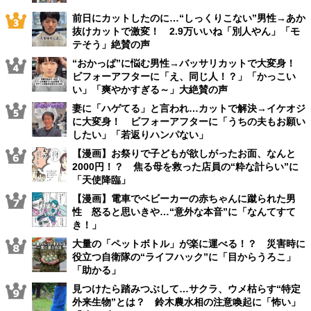
前日にカットしたのに…“しっくりこない”男性→あか
抜けカットで激変！ 2.9万いいね「別人やん」「モ
テそう」絶賛の声
“おかっぱ”に悩む男性→バッサリカットで大変身！
ビフォーアフターに「え、同じ人！？」「かっこい
い」「爽やかすぎる～」大絶賛の声
妻に「ハゲてる」と言われ…カットで解決→イケオジ
に大変身！ ビフォーアフターに「うちの夫もお願い
したい」「若返りハンパない」
【漫画】お祭りで子どもが欲しがったお面、なんと
2000円！？ 焦る母を救った店員の“粋な計らい”に
「天使降臨」
【漫画】電車でベビーカーの赤ちゃんに蹴られた男
性 怒ると思いきや…“意外な本音”に「なんてすて
き！」
大量の「ペットボトル」が楽に運べる！？ 災害時に
役立つ自衛隊の“ライフハック”に「目からうろこ」
「助かる」
見つけたら踏みつぶして…サクラ、ウメ枯らす“特定
外来生物”とは？ 鈴木農水相の注意喚起に「怖い」