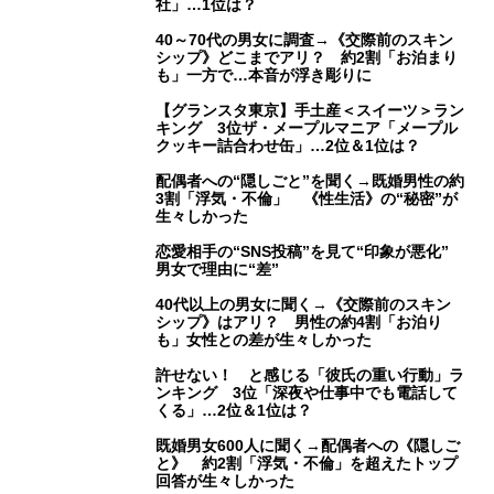
社」…1位は？
40～70代の男女に調査→《交際前のスキン
シップ》どこまでアリ？ 約2割「お泊まり
も」一方で…本音が浮き彫りに
【グランスタ東京】手土産＜スイーツ＞ラン
キング 3位ザ・メープルマニア「メープル
クッキー詰合わせ缶」…2位＆1位は？
配偶者への“隠しごと”を聞く→既婚男性の約
3割「浮気・不倫」 《性生活》の“秘密”が
生々しかった
恋愛相手の“SNS投稿”を見て“印象が悪化”
男女で理由に“差”
40代以上の男女に聞く→《交際前のスキン
シップ》はアリ？ 男性の約4割「お泊り
も」女性との差が生々しかった
許せない！ と感じる「彼氏の重い行動」ラ
ンキング 3位「深夜や仕事中でも電話して
くる」…2位＆1位は？
既婚男女600人に聞く→配偶者への《隠しご
と》 約2割「浮気・不倫」を超えたトップ
回答が生々しかった