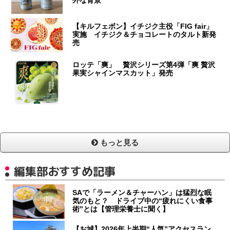
【キルフェボン】イチジク主役「FIG fair」
実施 イチジク＆チョコレートのタルト新発
売
ロッテ「爽」 贅沢シリーズ第4弾「爽 贅沢
果実シャインマスカット」発売
もっと見る
編集部おすすめ記事
SAで「ラーメン＆チャーハン」は猛烈な眠
気のもと？ ドライブ中の“疲れにくい食事
術”とは【管理栄養士に聞く】
【お城】2026年上半期“人気”アクセスラン