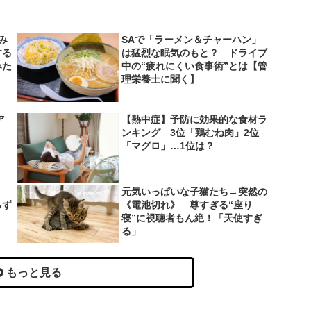
み
SAで「ラーメン＆チャーハン」
する
は猛烈な眠気のもと？ ドライブ
みた
中の“疲れにくい食事術”とは【管
理栄養士に聞く】
ア
【熱中症】予防に効果的な食材ラ
ンキング 3位「鶏むね肉」2位
「マグロ」…1位は？
、
元気いっぱいな子猫たち→突然の
らず
《電池切れ》 尊すぎる“座り
寝”に視聴者もん絶！「天使すぎ
る」
もっと見る