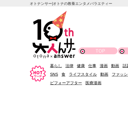
オトナンサー|オトナの教養エンタメバラエティー
TOP
暮らし
法律
健康
仕事
漫画
動画
話
SNS
食
ライフスタイル
動画
ファッシ
ビフォーアフター
医療漫画