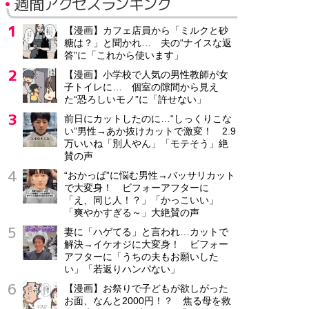
週間アクセスランキング
【漫画】カフェ店員から「ミルクと砂
糖は？」と聞かれ… 夫の“ナイスな返
答”に「これから使います」
【漫画】小学校で人気の男性教師が女
子トイレに… 個室の隙間から見え
た“恐ろしいモノ”に「許せない」
前日にカットしたのに…“しっくりこな
い”男性→あか抜けカットで激変！ 2.9
万いいね「別人やん」「モテそう」絶
賛の声
“おかっぱ”に悩む男性→バッサリカット
で大変身！ ビフォーアフターに
「え、同じ人！？」「かっこいい」
「爽やかすぎる～」大絶賛の声
妻に「ハゲてる」と言われ…カットで
解決→イケオジに大変身！ ビフォー
アフターに「うちの夫もお願いした
い」「若返りハンパない」
【漫画】お祭りで子どもが欲しがった
お面、なんと2000円！？ 焦る母を救