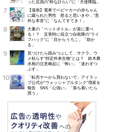
った店員の“粋な計らい”に「天使降臨」
【漫画】電車でベビーカーの赤ちゃん
に蹴られた男性 怒ると思いきや…“意
外な本音”に「なんてすてき！」
大量の「ペットボトル」が楽に運べ
る！？ 災害時に役立つ自衛隊の“ライ
フハック”に「目からうろこ」「助か
る」
見つけたら踏みつぶして…サクラ、ウ
メ枯らす“特定外来生物”とは？ 鈴木農
水相の注意喚起に「怖い」「迷わずつ
ぶす」
「転売ヤーから買わないで」アイラッ
プ公式が“ウォッシャブルタンク”増産を
報告 SNS「心強い」「落ち着いたら
買う」