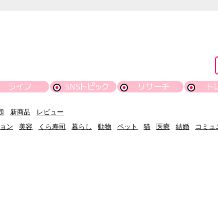
ライフ
SNSトピック
リサーチ
ト
題
新商品
レビュー
ョン
美容
くら寿司
暮らし
動物
ペット
猫
医療
結婚
コミュ