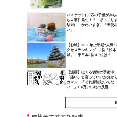
バスケットに3匹の子猫がみち
ち→事件発生！？ ほっこり
結末に「かわいすぎ」「天使
い」
【お城】2026年上半期“人気”
クセスランキング 3位「松本
城」…東日本2位＆1位は？
【漫画】ほくろ切除の手術中
「痛い」と言っていいか分か
ガマン 「それ麻酔効いてな
い！」1.4万いいねの反響
編集部おすすめ記事