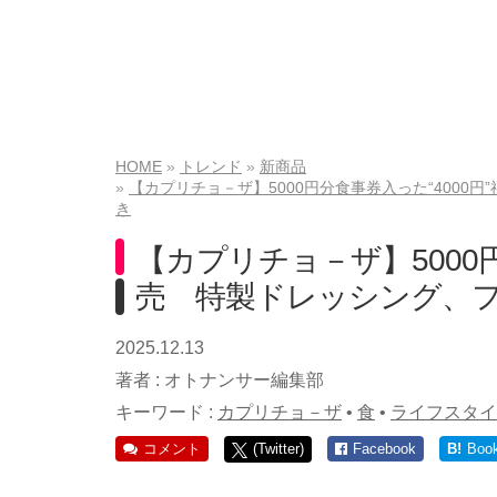
HOME
トレンド
新商品
【カプリチョ－ザ】5000円分食事券入った“400
き
【カプリチョ－ザ】5000円
売 特製ドレッシング、
2025.12.13
著者 :
オトナンサー編集部
キーワード :
カプリチョ－ザ
•
食
•
ライフスタイ
コメント
(Twitter)
Facebook
B!
Boo