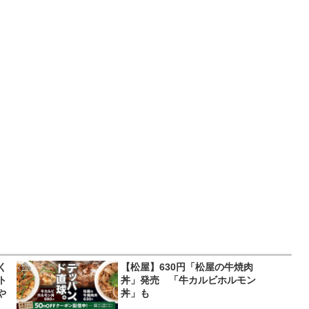
く
【松屋】630円「松屋の牛焼肉
ト
丼」発売 「牛カルビホルモン
や
丼」も