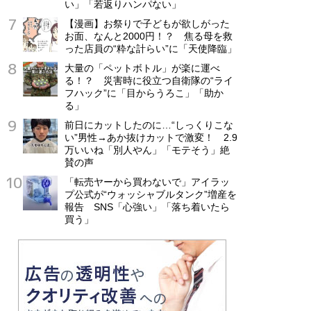
い」「若返りハンパない」
【漫画】お祭りで子どもが欲しがった
お面、なんと2000円！？ 焦る母を救
った店員の“粋な計らい”に「天使降臨」
大量の「ペットボトル」が楽に運べ
る！？ 災害時に役立つ自衛隊の“ライ
フハック”に「目からうろこ」「助か
る」
前日にカットしたのに…“しっくりこな
い”男性→あか抜けカットで激変！ 2.9
万いいね「別人やん」「モテそう」絶
賛の声
「転売ヤーから買わないで」アイラッ
プ公式が“ウォッシャブルタンク”増産を
報告 SNS「心強い」「落ち着いたら
買う」