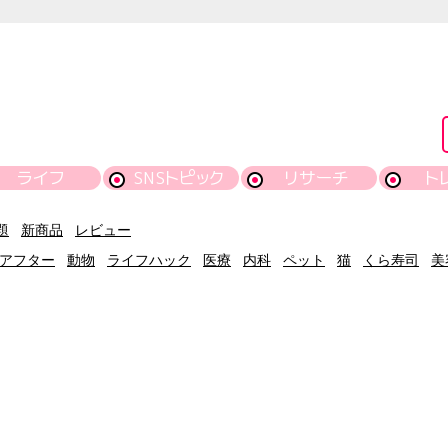
ライフ
SNSトピック
リサーチ
ト
題
新商品
レビュー
アフター
動物
ライフハック
医療
内科
ペット
猫
くら寿司
美