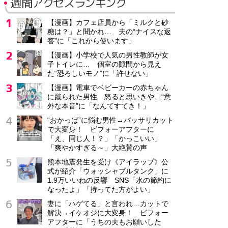
週間アクセスランキング
【漫画】カフェ店員から「ミルクと砂
糖は？」と聞かれ… 夫の“ナイスな返
答”に「これから使います」
【漫画】小学校で人気の男性教師が女
子トイレに… 個室の隙間から見え
た“恐ろしいモノ”に「許せない」
【漫画】電車でベビーカーの赤ちゃん
に蹴られた男性 怒ると思いきや…“意
外な本音”に「なんてすてき！」
“おかっぱ”に悩む男性→バッサリカット
で大変身！ ビフォーアフターに
「え、同じ人！？」「かっこいい」
「爽やかすぎる～」大絶賛の声
熊本地震発生を受け《アイラップ》公
式が紹介「ウォッシャブルタンク」に
1.9万いいねの反響 SNS「水の節約に
なったよ」「持ってた方がよい」
妻に「ハゲてる」と言われ…カットで
解決→イケオジに大変身！ ビフォー
アフターに「うちの夫もお願いした