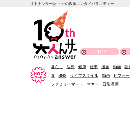
オトナンサー|オトナの教養エンタメバラエティー
TOP
暮らし
法律
健康
仕事
漫画
動画
話
食
SNS
ライフスタイル
動画
ビフォー
ファミリーマート
マネー
日常漫画