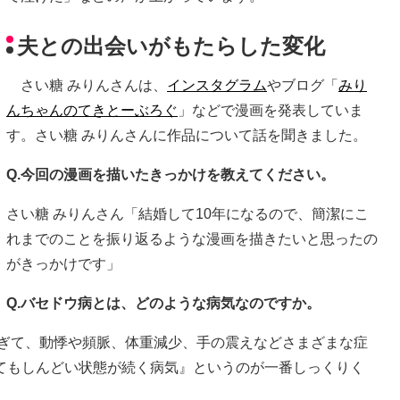
夫との出会いがもたらした変化
さい糖 みりんさんは、
インスタグラム
やブログ「
みり
んちゃんのてきとーぶろぐ
」などで漫画を発表していま
す。さい糖 みりんさんに作品について話を聞きました。
Q.今回の漫画を描いたきっかけを教えてください。
さい糖 みりんさん「結婚して10年になるので、簡潔にこ
れまでのことを振り返るような漫画を描きたいと思ったの
がきっかけです」
Q.バセドウ病とは、どのような病気なのですか。
すぎて、動悸や頻脈、体重減少、手の震えなどさまざまな症
てもしんどい状態が続く病気』というのが一番しっくりく