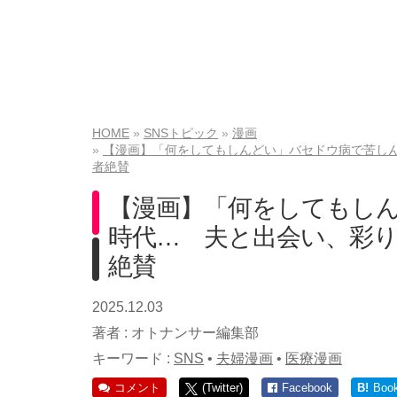
HOME
SNSトピック
漫画
【漫画】「何をしてもしんどい」バセドウ病で苦し
者絶賛
【漫画】「何をしてもし
時代… 夫と出会い、彩
絶賛
2025.12.03
著者 :
オトナンサー編集部
キーワード :
SNS
•
夫婦漫画
•
医療漫画
コメント
(Twitter)
Facebook
B!
Boo