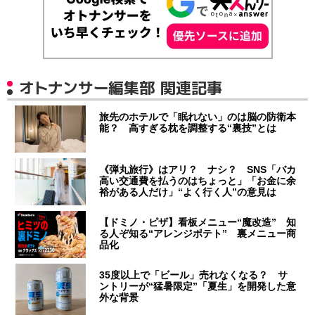
オトナンサー編集部 関連記事
旅先のホテルで「眠れない」のは脳の防衛本
能？ 高すぎる枕を調整する“裏技”とは
《弾丸旅行》はアリ？ ナシ？ SNS「バカ
高い交通費を払うのはちょっと」「お金に余
裕がある人だけ」“よく行く人”の意見は
【ドミノ・ピザ】看板メニュー“魔改造” 知
る人ぞ知る“アレンジポテト” 裏メニュー商
品化
35度以上で「ビール」売れなくなる？ サ
ントリーが“猛暑限定”「夏生」を開発した意
外な背景