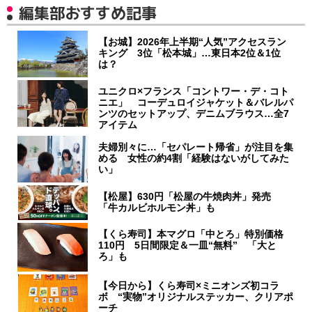
編集部おすすめ記事
【お城】2026年上半期“人気”アクセスラン
キング 3位「松本城」…東日本2位＆1位
は？
ユニクロ×フランス「コントワー・デ・コト
ニエ」 コーデュロイジャケット＆バレルパ
ンツのセットアップ、デニムブラウス…全7
アイテム
夫婦別々に…「セパレート帰省」が注目を集
める 女性の約4割「経験はないがしてみた
い」
【松屋】630円「松屋の牛焼肉丼」発売
「牛カルビホルモン丼」も
【くら寿司】本マグロ「中とろ」特別価格
110円 5日間限定＆一皿“無料” 「大と
ろ」も
【今日から】くら寿司×ミニオンズ初コラ
ボ “実物”オリジナルステッカー、クリアポ
ーチ