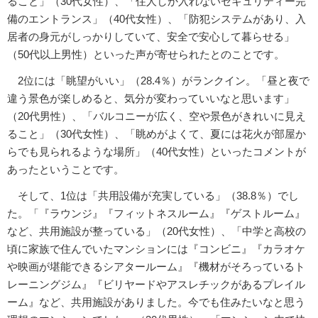
ること」（30代女性）、「住人しか入れないセキュリティー完
備のエントランス」（40代女性）、「防犯システムがあり、入
居者の身元がしっかりしていて、安全で安心して暮らせる」
（50代以上男性）といった声が寄せられたとのことです。
2位には「眺望がいい」（28.4％）がランクイン。「昼と夜で
違う景色が楽しめると、気分が変わっていいなと思います」
（20代男性）、「バルコニーが広く、空や景色がきれいに見え
ること」（30代女性）、「眺めがよくて、夏には花火が部屋か
らでも見られるような場所」（40代女性）といったコメントが
あったということです。
そして、1位は「共用設備が充実している」（38.8％）でし
た。「『ラウンジ』『フィットネスルーム』『ゲストルーム』
など、共用施設が整っている」（20代女性）、「中学と高校の
頃に家族で住んでいたマンションには『コンビニ』『カラオケ
や映画が堪能できるシアタールーム』『機材がそろっているト
レーニングジム』『ビリヤードやアスレチックがあるプレイル
ーム』など、共用施設がありました。今でも住みたいなと思う