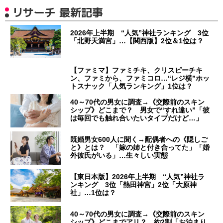
リサーチ 最新記事
2026年上半期 “人気”神社ランキング 3位
「北野天満宮」…【関西版】2位＆1位は？
【ファミマ】ファミチキ、クリスピーチキ
ン、ファミから、ファミコロ…“レジ横”ホッ
トスナック「人気ランキング」1位は？
40～70代の男女に調査→《交際前のスキン
シップ》どこまで？ 男女で“すれ違い”「彼
は毎回でも触れ合いたいタイプだけど…」
既婚男女600人に聞く→配偶者への《隠しご
と》とは？ 「嫁の姉と付き合ってた」「婚
外彼氏がいる」…生々しい実態
【東日本版】2026年上半期 “人気”神社ラ
ンキング 3位「熱田神宮」2位「大原神
社」…1位は？
40～70代の男女に調査→《交際前のスキン
シップ》どこまでアリ？ 約2割「お泊まり