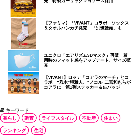
売 特製ガーリックマヨソース採用
【ファミマ】「VIVANT」コラボ ソックス
＆タオルハンカチ発売 「別班饅頭」も
ユニクロ「エアリズム3Dマスク」再販 着
用時のフィット感をアップデート、サイズ拡
充
【VIVANT】ロッテ「コアラのマーチ」とコ
ラボ “乃木”堺雅人、“ノコル”二宮和也らが
コアラに 第1弾ステッカー＆缶バッジ
キーワード
暮らし
調査
ライフスタイル
不動産
住まい
ランキング
住宅