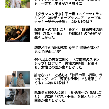
も」一方で…本音が浮き彫りに
【グランスタ東京】手土産＜スイーツ＞ラン
キング 3位ザ・メープルマニア「メープル
クッキー詰合わせ缶」…2位＆1位は？
配偶者への“隠しごと”を聞く→既婚男性の約
3割「浮気・不倫」 《性生活》の“秘密”が
生々しかった
恋愛相手の“SNS投稿”を見て“印象が悪化”
男女で理由に“差”
40代以上の男女に聞く→《交際前のスキン
シップ》はアリ？ 男性の約4割「お泊り
も」女性との差が生々しかった
許せない！ と感じる「彼氏の重い行動」ラ
ンキング 3位「深夜や仕事中でも電話して
くる」…2位＆1位は？
既婚男女600人に聞く→配偶者への《隠しご
と》 約2割「浮気・不倫」を超えたトップ
回答が生々しかった