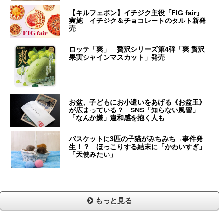
【キルフェボン】イチジク主役「FIG fair」
実施 イチジク＆チョコレートのタルト新発
売
ロッテ「爽」 贅沢シリーズ第4弾「爽 贅沢
果実シャインマスカット」発売
お盆、子どもにお小遣いをあげる《お盆玉》
が広まっている？ SNS「知らない風習」
「なんか嫌」違和感を抱く人も
バスケットに3匹の子猫がみちみち→事件発
生！？ ほっこりする結末に「かわいすぎ」
「天使みたい」
もっと見る