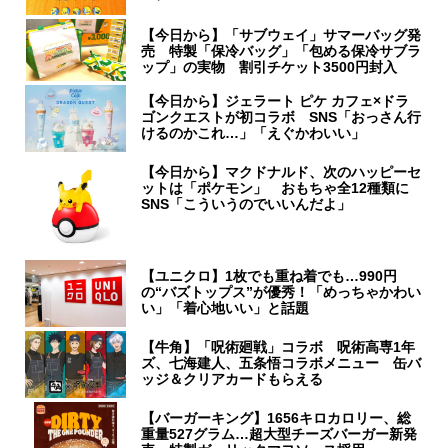
【今日から】「サブウェイ」サマーバッグ発
売 特製「保冷バッグ」「包める保冷サブラ
ップ」の実物 割引チケット3500円封入
【今日から】ジェラート ピケ カフェ×ドラ
ゴンクエストが初コラボ SNS「おっさん行
けるのかこれ…」「えぐかわいい」
【今日から】マクドナルド、次のハッピーセ
ットは「ポケモン」 おもちゃ全12種類に
SNS「こういうのでいいんだよ」
【ユニクロ】1枚でも重ね着でも…990円
の“バズトップス”が優秀！「めっちゃかわい
い」「着心地いい」と話題
【牛角】「呪術廻戦」コラボ 呪術高専1年
ズ、七海建人、五条悟コラボメニュー 缶バ
ッジ＆クリアカードもらえる
【バーガーキング】1656キロカロリー、総
重量527グラム…超大型チーズバーガー新発