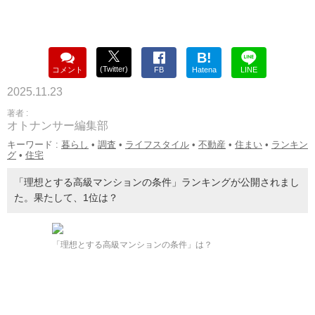
B!
(Twitter)
コメント
FB
Hatena
LINE
2025.11.23
著者 :
オトナンサー編集部
キーワード :
暮らし
•
調査
•
ライフスタイル
•
不動産
•
住まい
•
ランキン
グ
•
住宅
「理想とする高級マンションの条件」ランキングが公開されまし
た。果たして、1位は？
「理想とする高級マンションの条件」は？