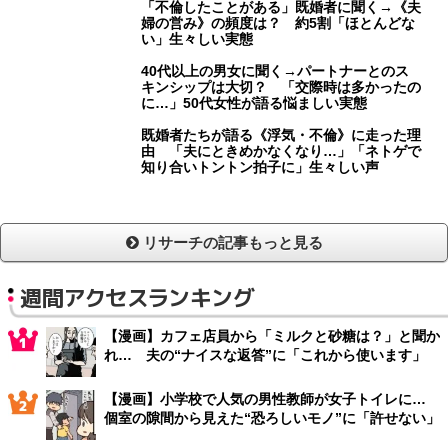
「不倫したことがある」既婚者に聞く→《夫
婦の営み》の頻度は？ 約5割「ほとんどな
い」生々しい実態
40代以上の男女に聞く→パートナーとのス
キンシップは大切？ 「交際時は多かったの
に…」50代女性が語る悩ましい実態
既婚者たちが語る《浮気・不倫》に走った理
由 「夫にときめかなくなり…」「ネトゲで
知り合いトントン拍子に」生々しい声
リサーチの記事もっと見る
週間アクセスランキング
【漫画】カフェ店員から「ミルクと砂糖は？」と聞か
れ… 夫の“ナイスな返答”に「これから使います」
【漫画】小学校で人気の男性教師が女子トイレに…
個室の隙間から見えた“恐ろしいモノ”に「許せない」