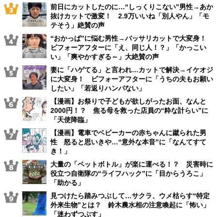
前日にカットしたのに…“しっくりこない”男性→あか
抜けカットで激変！ 2.9万いいね「別人やん」「モ
テそう」絶賛の声
“おかっぱ”に悩む男性→バッサリカットで大変身！
ビフォーアフターに「え、同じ人！？」「かっこい
い」「爽やかすぎる～」大絶賛の声
妻に「ハゲてる」と言われ…カットで解決→イケオジ
に大変身！ ビフォーアフターに「うちの夫もお願い
したい」「若返りハンパない」
【漫画】お祭りで子どもが欲しがったお面、なんと
2000円！？ 焦る母を救った店員の“粋な計らい”に
「天使降臨」
【漫画】電車でベビーカーの赤ちゃんに蹴られた男
性 怒ると思いきや…“意外な本音”に「なんてすて
き！」
大量の「ペットボトル」が楽に運べる！？ 災害時に
役立つ自衛隊の“ライフハック”に「目からうろこ」
「助かる」
見つけたら踏みつぶして…サクラ、ウメ枯らす“特定
外来生物”とは？ 鈴木農水相の注意喚起に「怖い」
「迷わずつぶす」