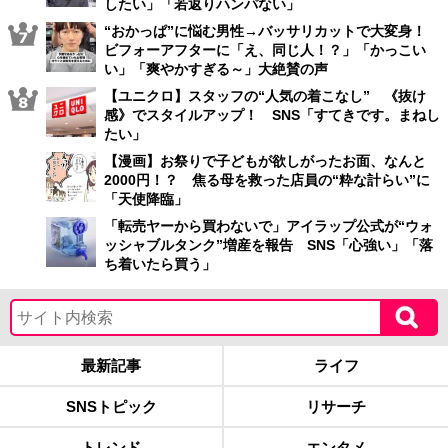
したい」「若返りハンパない」
“おかっぱ”に悩む男性→バッサリカットで大変身！
ビフォーアフターに「え、同じ人！？」「かっこい
い」「爽やかすぎる～」大絶賛の声
【ユニクロ】スタッフの“人気の着こなし” 《抜け
感》でスタイルアップ！ SNS「すてきです。まねし
たい」
【漫画】お祭りで子どもが欲しがったお面、なんと
2000円！？ 焦る母を救った店員の“粋な計らい”に
「天使降臨」
「転売ヤーから買わないで」アイラップ公式が“ウォ
ッシャブルタンク”増産を報告 SNS「心強い」「落
ち着いたら買う」
最新記事
ライフ
SNSトピック
リサーチ
トレンド
エンタメ