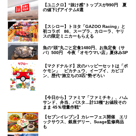
【ユニクロ】“抜け感”トップスが990円 夏
の値下げアイテム6選
【スシロー】トヨタ「GAZOO Racing」と
初コラボ 86、スープラ、カローラ、ヤリ
スの限定ミニカーもらえる
魚の“頭”丸ごと定食1480円、お魚定食（サ
バ）500円 今夜「オモウマい店」夏休みSP
【マクドナルド】次のハッピーセットは「ポ
ケモン」 ピカチュウ、イーブイ、カビゴ
ン、歴代“旅立ちの3匹”勢ぞろい
【今日から】ファミマ「ファミチキ」、ハム
サンド、弁当、パスタ…計13種“お値段その
まま 45％増量作戦”
【セブンイレブン】カレーフェス開催 エリ
ックサウス、銀座デリー、Suage監修商品
も