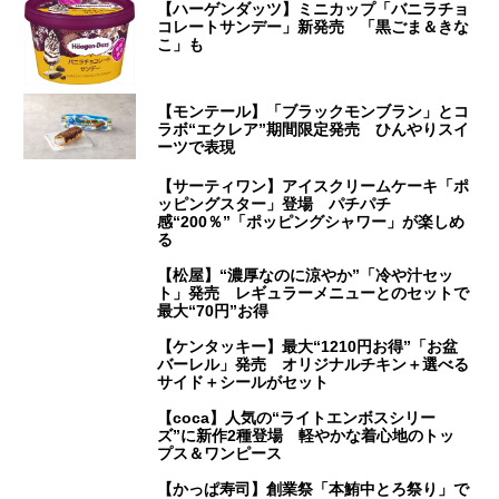
【ハーゲンダッツ】ミニカップ「バニラチョ
コレートサンデー」新発売 「黒ごま＆きな
こ」も
【モンテール】「ブラックモンブラン」とコ
ラボ“エクレア”期間限定発売 ひんやりスイ
ーツで表現
【サーティワン】アイスクリームケーキ「ポ
ッピングスター」登場 パチパチ
感“200％”「ポッピングシャワー」が楽しめ
る
【松屋】“濃厚なのに涼やか”「冷や汁セッ
ト」発売 レギュラーメニューとのセットで
最大“70円”お得
【ケンタッキー】最大“1210円お得”「お盆
バーレル」発売 オリジナルチキン＋選べる
サイド＋シールがセット
【coca】人気の“ライトエンボスシリー
ズ”に新作2種登場 軽やかな着心地のトッ
プス＆ワンピース
【かっぱ寿司】創業祭「本鮪中とろ祭り」で