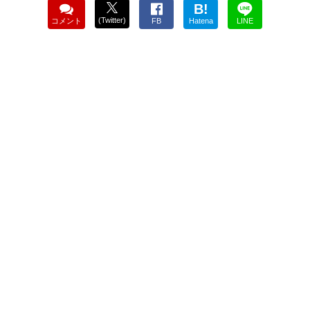
B!
(Twitter)
コメント
FB
Hatena
LINE