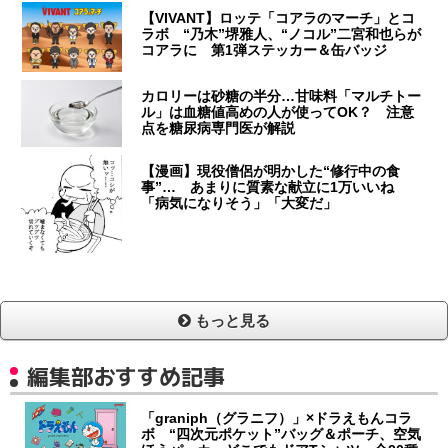
【VIVANT】ロッテ「コアラのマーチ」とコ
ラボ “乃木”堺雅人、“ノコル”二宮和也らが
コアラに 第1弾ステッカー＆缶バッジ
カロリーは砂糖の半分…甘味料「マルチトー
ル」は血糖値高めの人が使ってOK？ 注意
点を糖尿病専門医が解説
【漫画】現役僧侶が明かした“修行中の食
事”… あまりに質素な献立に1万いいね
「病気になりそう」「大変だ」
もっと見る
編集部おすすめ記事
「graniph（グラニフ）」×ドラえもんコラ
ボ “四次元ポケット”バッグ＆ポーチ、空気