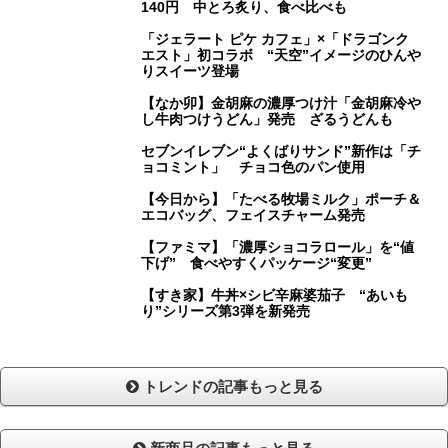
140円 中とろ炙り、食べ比べも
「ジェラート ピケ カフェ」×「ドラゴンク
エスト」初コラボ “天空”イメージのひんや
りスイーツ登場
【なか卯】金胡麻の濃厚つけ汁「金胡麻冷や
し牛肉つけうどん」発売 ざるうどんも
セブンイレブン“よくばりサンド”新作は「チ
ョコミント」 チョコ色のパン使用
【今日から】「たべる牧場ミルク」ポーチ＆
エコバッグ、フェイスチャーム発売
【ファミマ】「濃厚ショコラロール」を“値
下げ” 食べやすくパッケージ“変更”
【すき家】牛丼×シビ辛麻婆茄子 “あいも
り”シリーズ第3弾を新発売
トレンドの記事もっと見る