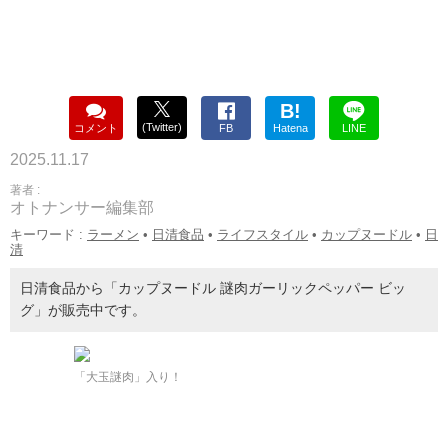
B!
(Twitter)
コメント
FB
Hatena
LINE
2025.11.17
著者 :
オトナンサー編集部
キーワード :
ラーメン
•
日清食品
•
ライフスタイル
•
カップヌードル
•
日
清
日清食品から「カップヌードル 謎肉ガーリックペッパー ビッ
グ」が販売中です。
「大玉謎肉」入り！