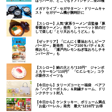
ほうパーカ、どこでもドアTシャツ…全20種
メガドライブ・セガサターン・ドリームキャ
スト セガゲーム機が腕時計に
【スシロー】人気“家系ラーメン”店監修「豚
骨醤油ラーメン」発売 シャーベット状のだ
しで楽しむ「とり天おろしうどん」も
【ゼッテリア】「にんにく醤油おろしビーフ
バーガー」新発売 ビーフ100％パティ＆大
根おろし 「瀬戸内レモンねぎ塩おろしチキ
ンバーガー」も
【スシロー】鮪の大とろ“110円” ジャンボ
とろサーモン“110円” 「C.C.レモン」コラ
ボ新作スイーツも
【今日から】タリーズコーヒー福袋 ベアフ
ル「ハグミーボトル」＆刺繍チャーム、ドリ
ンクチケット封入
【今日から】ケンタッキー、ボリューム満点
「お盆バーレル」発売 最大“1210円”お得