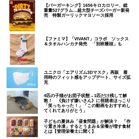
【バーガーキング】1656キロカロリー、総
重量527グラム…超大型チーズバーガー新発
売 特製ガーリックマヨソース採用
【ファミマ】「VIVANT」コラボ ソックス
＆タオルハンカチ発売 「別班饅頭」も
ユニクロ「エアリズム3Dマスク」再販 着
用時のフィット感をアップデート、サイズ拡
充
4匹の子猫がお団子状態→1匹だけ残して解
散！ 《負けず嫌いさん》に視聴者ほっこり
「笑っちゃった！」「この動画をおすすめし
てくれてありがとう」
子どもの夏休み「昼食問題」が解決？ 「作
り置き冷凍」するとうまみ＆栄養が増す食材
とは【管理栄養士に聞く】