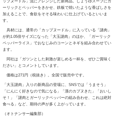
ップヌードル」流にアレンジした新商品。しょうゆスープにガ
ーリックとペッパーをきかせ、鉄板で焼いたような香ばしさを
加えることで、食欲をそそる味わいに仕上げているといいま
す。
具材には、通常の「カップヌードル」に入っている「謎肉」
が約1.05倍サイズになった「大玉謎肉」のほか、「ガーリック
ペッパーライス」でおなじみのコーンとネギを組み合わせてい
ます。
同社は「ガツンとした刺激が楽しめる一杯を、ぜひご賞味く
ださい」とコメントしています。
価格は271円（税抜き）。全国で販売中です。
「大玉謎肉」入りの新商品の登場に、SNSでは「うまそう」
「にんにく好きなので気になる」「漢のカプヌきた」「おいし
そ！」「謎肉とガーリックペッパーの組み合わせ、これは絶対
食べる」など、期待の声が多く上がっています。
（オトナンサー編集部）