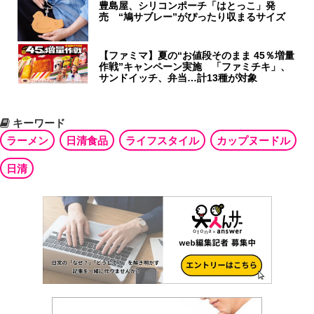
豊島屋、シリコンポーチ「はとっこ」発
売 “鳩サブレー”がぴったり収まるサイズ
【ファミマ】夏の“お値段そのまま 45％増量
作戦”キャンペーン実施 「ファミチキ」、
サンドイッチ、弁当…計13種が対象
キーワード
ラーメン
日清食品
ライフスタイル
カップヌードル
日清