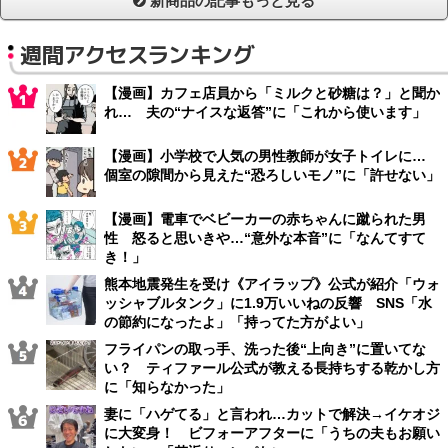
新商品の記事もっと見る
週間アクセスランキング
【漫画】カフェ店員から「ミルクと砂糖は？」と聞か
れ… 夫の“ナイスな返答”に「これから使います」
【漫画】小学校で人気の男性教師が女子トイレに…
個室の隙間から見えた“恐ろしいモノ”に「許せない」
【漫画】電車でベビーカーの赤ちゃんに蹴られた男
性 怒ると思いきや…“意外な本音”に「なんてすて
き！」
熊本地震発生を受け《アイラップ》公式が紹介「ウォ
ッシャブルタンク」に1.9万いいねの反響 SNS「水
の節約になったよ」「持ってた方がよい」
フライパンの取っ手、洗った後“上向き”に置いてな
い？ ティファール公式が教える長持ちする乾かし方
に「知らなかった」
妻に「ハゲてる」と言われ…カットで解決→イケオジ
に大変身！ ビフォーアフターに「うちの夫もお願い