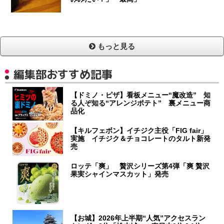
もっと見る
編集部おすすめ記事
【ドミノ・ピザ】看板メニュー“魔改造” 知
る人ぞ知る“アレンジポテト” 裏メニュー商
品化
【キルフェボン】イチジク主役「FIG fair」
実施 イチジク＆チョコレートのタルト新発
売
ロッテ「爽」 贅沢シリーズ第4弾「爽 贅沢
果実シャインマスカット」発売
【お城】2026年上半期“人気”アクセスラン