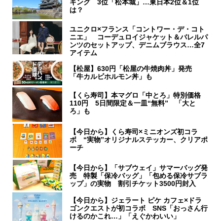
キング 3位「松本城」…東日本2位＆1位
は？
ユニクロ×フランス「コントワー・デ・コト
ニエ」 コーデュロイジャケット＆バレルパ
ンツのセットアップ、デニムブラウス…全7
アイテム
【松屋】630円「松屋の牛焼肉丼」発売
「牛カルビホルモン丼」も
【くら寿司】本マグロ「中とろ」特別価格
110円 5日間限定＆一皿“無料” 「大と
ろ」も
【今日から】くら寿司×ミニオンズ初コラ
ボ “実物”オリジナルステッカー、クリアポ
ーチ
【今日から】「サブウェイ」サマーバッグ発
売 特製「保冷バッグ」「包める保冷サブラ
ップ」の実物 割引チケット3500円封入
【今日から】ジェラート ピケ カフェ×ドラ
ゴンクエストが初コラボ SNS「おっさん行
けるのかこれ…」「えぐかわいい」