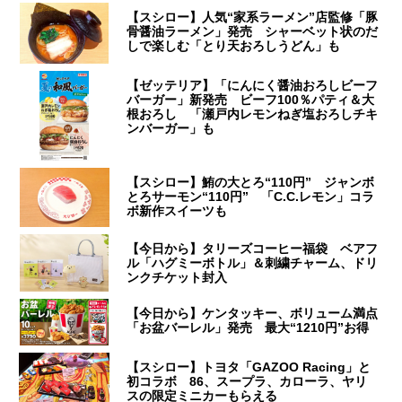
【スシロー】人気“家系ラーメン”店監修「豚
骨醤油ラーメン」発売 シャーベット状のだ
しで楽しむ「とり天おろしうどん」も
【ゼッテリア】「にんにく醤油おろしビーフ
バーガー」新発売 ビーフ100％パティ＆大
根おろし 「瀬戸内レモンねぎ塩おろしチキ
ンバーガー」も
【スシロー】鮪の大とろ“110円” ジャンボ
とろサーモン“110円” 「C.C.レモン」コラ
ボ新作スイーツも
【今日から】タリーズコーヒー福袋 ベアフ
ル「ハグミーボトル」＆刺繍チャーム、ドリ
ンクチケット封入
【今日から】ケンタッキー、ボリューム満点
「お盆バーレル」発売 最大“1210円”お得
【スシロー】トヨタ「GAZOO Racing」と
初コラボ 86、スープラ、カローラ、ヤリ
スの限定ミニカーもらえる