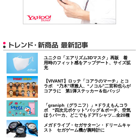
トレンド・新商品 最新記事
ユニクロ「エアリズム3Dマスク」再販 着
用時のフィット感をアップデート、サイズ拡
充
【VIVANT】ロッテ「コアラのマーチ」とコ
ラボ “乃木”堺雅人、“ノコル”二宮和也らが
コアラに 第1弾ステッカー＆缶バッジ
「graniph（グラニフ）」×ドラえもんコラ
ボ “四次元ポケット”バッグ＆ポーチ、空気
ほうパーカ、どこでもドアTシャツ…全20種
メガドライブ・セガサターン・ドリームキャ
スト セガゲーム機が腕時計に