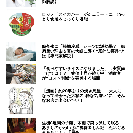
師解説】
ロッテ「スイカバー」がジェラートに ねっ
とり食感＆じっくり堪能
熱帯夜に「接触冷感」シーツは逆効果？ 結
局暑い理由＆夏の快眠に導く“意外な寝具”と
は【専門家解説】
「食べやすいサイズになりました」→実質値
上げでは！？ 物価上昇が続く中、消費者
が“コスト削減”を実感する場面
【漫画】約20年ぶりの焼き鳥屋… 大人に
なって出会った大将の“粋な気遣い”に「そん
なお店に出会いたい！」
生後6週間の子猫、本棚で突っ伏して眠る…
あまりのかわいさに視聴者もん絶「ぬいぐる
みみたい！」「最高」