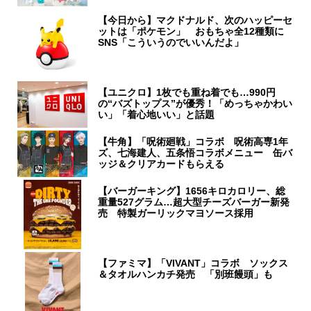
【今日から】マクドナルド、次のハッピーセ
ットは「ポケモン」 おもちゃ全12種類に
SNS「こういうのでいいんだよ」
【ユニクロ】1枚でも重ね着でも…990円
の“バズトップス”が優秀！「めっちゃかわい
い」「着心地いい」と話題
【牛角】「呪術廻戦」コラボ 呪術高専1年
ズ、七海建人、五条悟コラボメニュー 缶バ
ッジ＆クリアカードもらえる
【バーガーキング】1656キロカロリー、総
重量527グラム…超大型チーズバーガー新発
売 特製ガーリックマヨソース採用
【ファミマ】「VIVANT」コラボ ソックス
＆タオルハンカチ発売 「別班饅頭」も