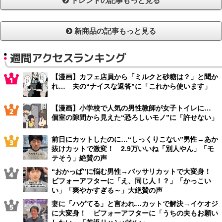
トレンドの記事もっと見る
新商品の記事もっと見る
週間アクセスランキング
【漫画】カフェ店員から「ミルクと砂糖は？」と聞か
れ… 夫の“ナイスな返答”に「これから使います」
【漫画】小学校で人気の男性教師が女子トイレに…
個室の隙間から見えた“恐ろしいモノ”に「許せない」
前日にカットしたのに…“しっくりこない”男性→あか
抜けカットで激変！ 2.9万いいね「別人やん」「モ
テそう」絶賛の声
“おかっぱ”に悩む男性→バッサリカットで大変身！
ビフォーアフターに「え、同じ人！？」「かっこい
い」「爽やかすぎる～」大絶賛の声
妻に「ハゲてる」と言われ…カットで解決→イケオジ
に大変身！ ビフォーアフターに「うちの夫もお願い