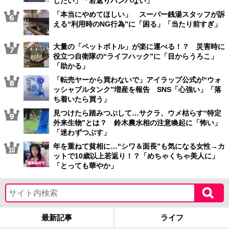
したい」「若返りハンパない」
「本当にやめてほしい」 スーパー銭湯スタッフが訴
える“利用時のNG行為”に「困る」「当たり前すぎ」
大量の「ペットボトル」が楽に運べる！？ 災害時に
役立つ自衛隊の“ライフハック”に「目からうろこ」
「助かる」
「転売ヤーから買わないで」アイラップ公式が“ウォ
ッシャブルタンク”増産を報告 SNS「心強い」「落
ち着いたら買う」
見つけたら踏みつぶして…サクラ、ウメ枯らす“特定
外来生物”とは？ 鈴木農水相の注意喚起に「怖い」
「迷わずつぶす」
年を重ねて貧相に…“シワ＆面長”も気になる女性→カ
ットで10歳以上若返り！？「めちゃくちゃ美人に」
「とっても華やか」
最新記事
ライフ