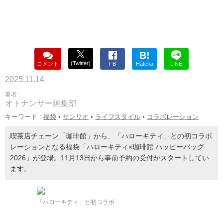
B!
(Twitter)
コメント
FB
Hatena
LINE
2025.11.14
著者 :
オトナンサー編集部
キーワード :
福袋
•
サンリオ
•
ライフスタイル
•
コラボレーション
喫茶店チェーン「珈琲館」から、「ハローキティ」との初コラボ
レーションとなる福袋「ハローキティ×珈琲館 ハッピーバッグ
2026」が登場。11月13日から事前予約の受付がスタートしてい
ます。
「ハローキティ」と初コラボ