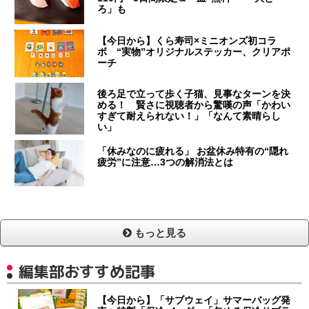
ろ」も
【今日から】くら寿司×ミニオンズ初コラ
ボ “実物”オリジナルステッカー、クリアポ
ーチ
後ろ足で立って歩く子猫、見事なターンを決
める！ 賢さに視聴者から驚嘆の声「かわい
すぎて耐えられない！」「なんて素晴らし
い」
「休みなのに疲れる」 お盆休み特有の“隠れ
疲労”に注意…3つの解消法とは
もっと見る
編集部おすすめ記事
【今日から】「サブウェイ」サマーバッグ発