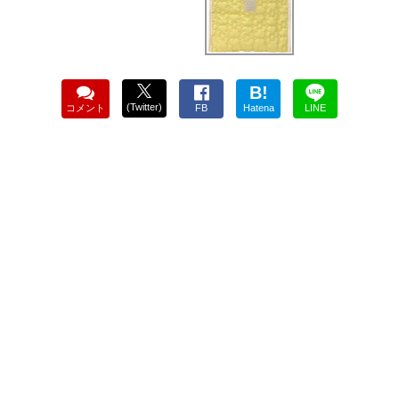
B!
(Twitter)
コメント
FB
Hatena
LINE