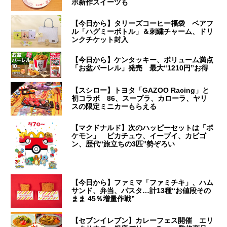
ボ新作スイーツも
【今日から】タリーズコーヒー福袋 ベアフ
ル「ハグミーボトル」＆刺繍チャーム、ドリ
ンクチケット封入
【今日から】ケンタッキー、ボリューム満点
「お盆バーレル」発売 最大“1210円”お得
【スシロー】トヨタ「GAZOO Racing」と
初コラボ 86、スープラ、カローラ、ヤリ
スの限定ミニカーもらえる
【マクドナルド】次のハッピーセットは「ポ
ケモン」 ピカチュウ、イーブイ、カビゴ
ン、歴代“旅立ちの3匹”勢ぞろい
【今日から】ファミマ「ファミチキ」、ハム
サンド、弁当、パスタ…計13種“お値段その
まま 45％増量作戦”
【セブンイレブン】カレーフェス開催 エリ