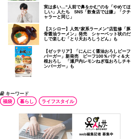
実は多い…“人前で鼻をかむ”のを「やめてほ
しい」人たち SNS「飲食店では嫌」「クチ
ャラーと同じ」
【スシロー】人気“家系ラーメン”店監修「豚
骨醤油ラーメン」発売 シャーベット状のだ
しで楽しむ「とり天おろしうどん」も
【ゼッテリア】「にんにく醤油おろしビーフ
バーガー」新発売 ビーフ100％パティ＆大
根おろし 「瀬戸内レモンねぎ塩おろしチキ
ンバーガー」も
キーワード
福袋
暮らし
ライフスタイル