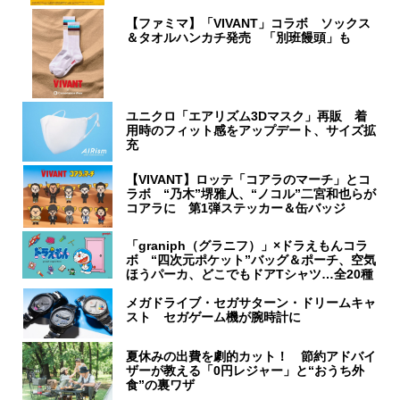
【ファミマ】「VIVANT」コラボ ソックス
＆タオルハンカチ発売 「別班饅頭」も
ユニクロ「エアリズム3Dマスク」再販 着
用時のフィット感をアップデート、サイズ拡
充
【VIVANT】ロッテ「コアラのマーチ」とコ
ラボ “乃木”堺雅人、“ノコル”二宮和也らが
コアラに 第1弾ステッカー＆缶バッジ
「graniph（グラニフ）」×ドラえもんコラ
ボ “四次元ポケット”バッグ＆ポーチ、空気
ほうパーカ、どこでもドアTシャツ…全20種
メガドライブ・セガサターン・ドリームキャ
スト セガゲーム機が腕時計に
夏休みの出費を劇的カット！ 節約アドバイ
ザーが教える「0円レジャー」と“おうち外
食”の裏ワザ