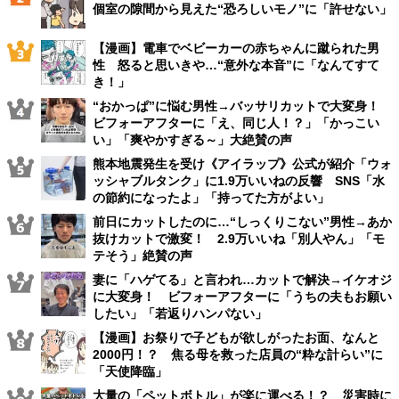
個室の隙間から見えた“恐ろしいモノ”に「許せない」
【漫画】電車でベビーカーの赤ちゃんに蹴られた男
性 怒ると思いきや…“意外な本音”に「なんてすて
き！」
“おかっぱ”に悩む男性→バッサリカットで大変身！
ビフォーアフターに「え、同じ人！？」「かっこい
い」「爽やかすぎる～」大絶賛の声
熊本地震発生を受け《アイラップ》公式が紹介「ウォ
ッシャブルタンク」に1.9万いいねの反響 SNS「水
の節約になったよ」「持ってた方がよい」
前日にカットしたのに…“しっくりこない”男性→あか
抜けカットで激変！ 2.9万いいね「別人やん」「モ
テそう」絶賛の声
妻に「ハゲてる」と言われ…カットで解決→イケオジ
に大変身！ ビフォーアフターに「うちの夫もお願い
したい」「若返りハンパない」
【漫画】お祭りで子どもが欲しがったお面、なんと
2000円！？ 焦る母を救った店員の“粋な計らい”に
「天使降臨」
大量の「ペットボトル」が楽に運べる！？ 災害時に