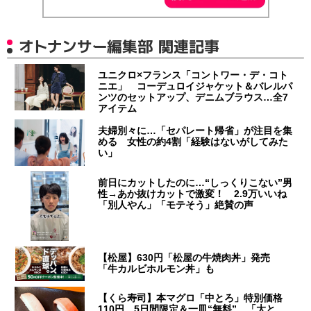
オトナンサー編集部 関連記事
ユニクロ×フランス「コントワー・デ・コト
ニエ」 コーデュロイジャケット＆バレルパ
ンツのセットアップ、デニムブラウス…全7
アイテム
夫婦別々に…「セパレート帰省」が注目を集
める 女性の約4割「経験はないがしてみた
い」
前日にカットしたのに…“しっくりこない”男
性→あか抜けカットで激変！ 2.9万いいね
「別人やん」「モテそう」絶賛の声
【松屋】630円「松屋の牛焼肉丼」発売
「牛カルビホルモン丼」も
【くら寿司】本マグロ「中とろ」特別価格
110円 5日間限定＆一皿“無料” 「大と