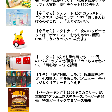
売 特製「保冷バッグ」「包める保冷サブラ
ップ」の実物 割引チケット3500円封入
【今日から】ジェラート ピケ カフェ×ドラ
ゴンクエストが初コラボ SNS「おっさん行
けるのかこれ…」「えぐかわいい」
【今日から】マクドナルド、次のハッピーセ
ットは「ポケモン」 おもちゃ全12種類に
SNS「こういうのでいいんだよ」
【ユニクロ】1枚でも重ね着でも…990円
の“バズトップス”が優秀！「めっちゃかわい
い」「着心地いい」と話題
【牛角】「呪術廻戦」コラボ 呪術高専1年
ズ、七海建人、五条悟コラボメニュー 缶バ
ッジ＆クリアカードもらえる
【バーガーキング】1656キロカロリー、総
重量527グラム…超大型チーズバーガー新発
売 特製ガーリックマヨソース採用