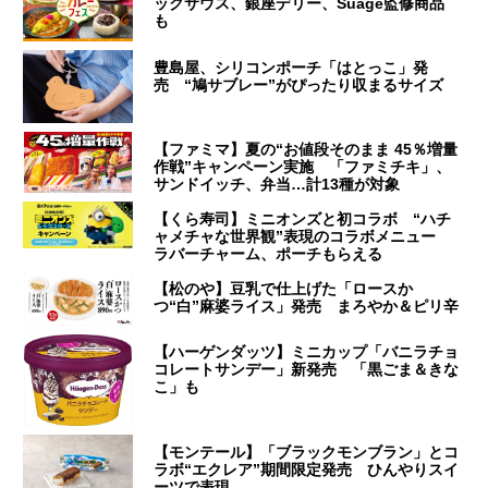
ックサウス、銀座デリー、Suage監修商品
も
豊島屋、シリコンポーチ「はとっこ」発
売 “鳩サブレー”がぴったり収まるサイズ
【ファミマ】夏の“お値段そのまま 45％増量
作戦”キャンペーン実施 「ファミチキ」、
サンドイッチ、弁当…計13種が対象
【くら寿司】ミニオンズと初コラボ “ハチ
ャメチャな世界観”表現のコラボメニュー
ラバーチャーム、ポーチもらえる
【松のや】豆乳で仕上げた「ロースか
つ“白”麻婆ライス」発売 まろやか＆ピリ辛
【ハーゲンダッツ】ミニカップ「バニラチョ
コレートサンデー」新発売 「黒ごま＆きな
こ」も
【モンテール】「ブラックモンブラン」とコ
ラボ“エクレア”期間限定発売 ひんやりスイ
ーツで表現