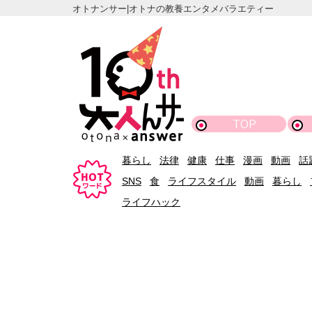
オトナンサー|オトナの教養エンタメバラエティー
TOP
暮らし
法律
健康
仕事
漫画
動画
話
SNS
食
ライフスタイル
動画
暮らし
ライフハック