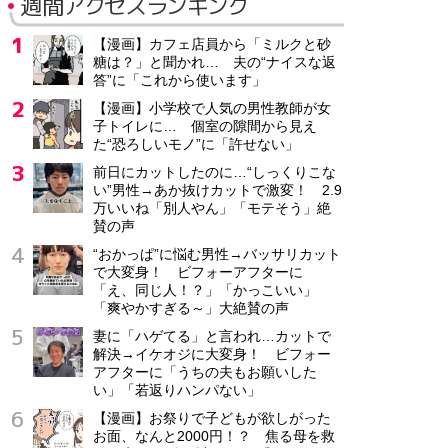
週間アクセスランキング
【漫画】カフェ店員から「ミルクと砂
糖は？」と聞かれ… 夫の“ナイスな返
答”に「これから使います」
【漫画】小学校で人気の男性教師が女
子トイレに… 個室の隙間から見え
た“恐ろしいモノ”に「許せない」
前日にカットしたのに…“しっくりこな
い”男性→あか抜けカットで激変！ 2.9
万いいね「別人やん」「モテそう」絶
賛の声
“おかっぱ”に悩む男性→バッサリカット
で大変身！ ビフォーアフターに
「え、同じ人！？」「かっこいい」
「爽やかすぎる～」大絶賛の声
妻に「ハゲてる」と言われ…カットで
解決→イケオジに大変身！ ビフォー
アフターに「うちの夫もお願いした
い」「若返りハンパない」
【漫画】お祭りで子どもが欲しがった
お面、なんと2000円！？ 焦る母を救