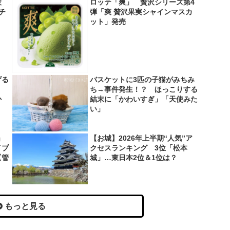
役
ロッテ「爽」 贅沢シリーズ第4
＆チ
弾「爽 贅沢果実シャインマスカ
ット」発売
げる
バスケットに3匹の子猫がみちみ
？
ち→事件発生！？ ほっこりする
か
結末に「かわいすぎ」「天使みた
い」
」
【お城】2026年上半期“人気”ア
イブ
クセスランキング 3位「松本
【管
城」…東日本2位＆1位は？
もっと見る