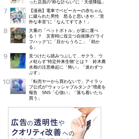
った店員の“粋な計らい”に「天使降臨」
【漫画】電車でベビーカーの赤ちゃん
に蹴られた男性 怒ると思いきや…“意
外な本音”に「なんてすてき！」
大量の「ペットボトル」が楽に運べ
る！？ 災害時に役立つ自衛隊の“ライ
フハック”に「目からうろこ」「助か
る」
見つけたら踏みつぶして…サクラ、ウ
メ枯らす“特定外来生物”とは？ 鈴木農
水相の注意喚起に「怖い」「迷わずつ
ぶす」
「転売ヤーから買わないで」アイラッ
プ公式が“ウォッシャブルタンク”増産を
報告 SNS「心強い」「落ち着いたら
買う」