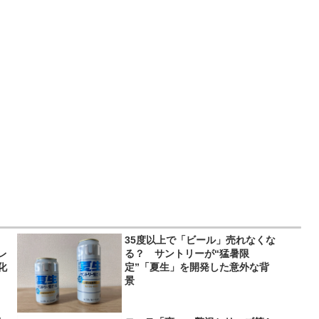
35度以上で「ビール」売れなくな
レ
る？ サントリーが“猛暑限
化
定”「夏生」を開発した意外な背
景