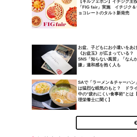
【キルフェボン】イチジク主
「FIG fair」実施 イチジク
ョコレートのタルト新発売
お盆、子どもにお小遣いをあ
《お盆玉》が広まっている
SNS「知らない風習」「なん
嫌」違和感を抱く人も
SAで「ラーメン＆チャーハン
は猛烈な眠気のもと？ ドラ
中の“疲れにくい食事術”とは
理栄養士に聞く】