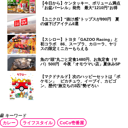
【今日から】ケンタッキー、ボリューム満点
「お盆バーレル」発売 最大“1210円”お得
【ユニクロ】“抜け感”トップスが990円 夏
の値下げアイテム6選
【スシロー】トヨタ「GAZOO Racing」と
初コラボ 86、スープラ、カローラ、ヤリ
スの限定ミニカーもらえる
魚の“頭”丸ごと定食1480円、お魚定食（サ
バ）500円 今夜「オモウマい店」夏休みSP
【マクドナルド】次のハッピーセットは「ポ
ケモン」 ピカチュウ、イーブイ、カビゴ
ン、歴代“旅立ちの3匹”勢ぞろい
キーワード
カレー
ライフスタイル
CoCo壱番屋