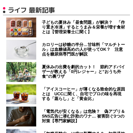
ライフ 最新記事
子どもの夏休み「昼食問題」が解決？ 「作
り置き冷凍」するとうまみ＆栄養が増す食材
とは【管理栄養士に聞く】
カロリーは砂糖の半分…甘味料「マルチトー
ル」は血糖値高めの人が使ってOK？ 注意
点を糖尿病専門医が解説
夏休みの出費を劇的カット！ 節約アドバイ
ザーが教える「0円レジャー」と“おうち外
食”の裏ワザ
「アイスコーヒー」が薄くなる致命的な原因
とは UCCに聞く、自宅でプロの味を再現
する「蒸らし」と「黄金比」
「電気代が安くなる」は危険？ 偽アプリ＆
SNS広告に潜む詐欺のワナ… 被害防ぐ3つの
対策【専門家解説】