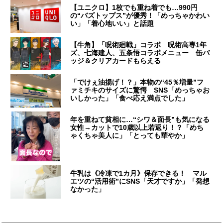
【ユニクロ】1枚でも重ね着でも…990円
の“バズトップス”が優秀！「めっちゃかわい
い」「着心地いい」と話題
【牛角】「呪術廻戦」コラボ 呪術高専1年
ズ、七海建人、五条悟コラボメニュー 缶バ
ッジ＆クリアカードもらえる
「でけぇ油揚げ！？」本物の“45％増量”フ
ァミチキのサイズに驚愕 SNS「めっちゃお
いしかった」「食べ応え満点でした」
年を重ねて貧相に…“シワ＆面長”も気になる
女性→カットで10歳以上若返り！？「めち
ゃくちゃ美人に」「とっても華やか」
牛乳は《冷凍で1カ月》保存できる！ マル
エツの“活用術”にSNS「天才ですか」「発想
なかった」