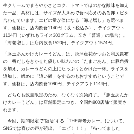
生クリームでまろやかさとコク、トマトでほのかな酸味を加え
た一品。具材には、サイズが大きめで食べ応えのある赤エビを
合わせています。エビの量が倍になる「海老増し」も選べま
す。価格は、店内飲食1140円（以下税込み）、テイクアウト
1194円（いずれもライス300グラム、辛さ「普通」の場合）。
「海老増し」は店内飲食1520円、テイクアウト1574円。
「豚玉あんかけカレーうどん」は、焼津産花かつおと利尻昆布
の一番だしをきかせた優しい味わいの「たまごあん」に豚角煮
を加え、カレーうどんの上にたっぷりとかけた一杯。ライスを
追加し、締めに「追い飯」をするのもおすすめということで
す。価格は、店内飲食1090円、テイクアウト1144円。
どちらも数量限定のため、なくなり次第終了。「豚玉あんか
けカレーうどん」は店舗限定につき、全国約800店舗で販売さ
れます。
今回、期間限定で“復活”する「THE海老カレー」について、
SNSでは喜びの声が続出。「エビ！！！」「待ってました