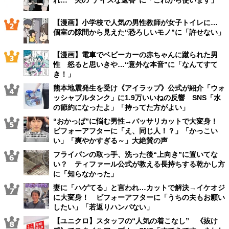
れ… 夫の“ナイスな返答”に「これから使います」
【漫画】小学校で人気の男性教師が女子トイレに…
個室の隙間から見えた“恐ろしいモノ”に「許せない」
【漫画】電車でベビーカーの赤ちゃんに蹴られた男
性 怒ると思いきや…“意外な本音”に「なんてすて
き！」
熊本地震発生を受け《アイラップ》公式が紹介「ウォ
ッシャブルタンク」に1.9万いいねの反響 SNS「水
の節約になったよ」「持ってた方がよい」
“おかっぱ”に悩む男性→バッサリカットで大変身！
ビフォーアフターに「え、同じ人！？」「かっこい
い」「爽やかすぎる～」大絶賛の声
フライパンの取っ手、洗った後“上向き”に置いてな
い？ ティファール公式が教える長持ちする乾かし方
に「知らなかった」
妻に「ハゲてる」と言われ…カットで解決→イケオジ
に大変身！ ビフォーアフターに「うちの夫もお願い
したい」「若返りハンパない」
【ユニクロ】スタッフの“人気の着こなし” 《抜け