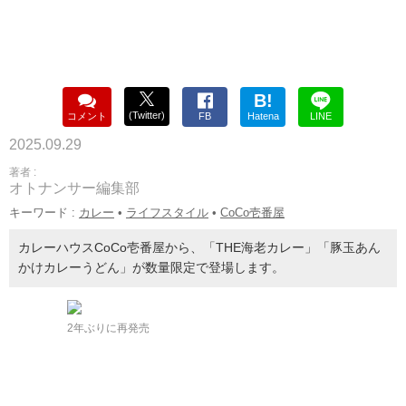
B!
(Twitter)
コメント
FB
Hatena
LINE
2025.09.29
著者 :
オトナンサー編集部
キーワード :
カレー
•
ライフスタイル
•
CoCo壱番屋
カレーハウスCoCo壱番屋から、「THE海老カレー」「豚玉あん
かけカレーうどん」が数量限定で登場します。
2年ぶりに再発売