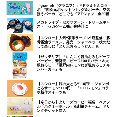
「graniph（グラニフ）」×ドラえもんコラ
ボ “四次元ポケット”バッグ＆ポーチ、空気
ほうパーカ、どこでもドアTシャツ…全20種
メガドライブ・セガサターン・ドリームキャ
スト セガゲーム機が腕時計に
【スシロー】人気“家系ラーメン”店監修「豚
骨醤油ラーメン」発売 シャーベット状のだ
しで楽しむ「とり天おろしうどん」も
【ゼッテリア】「にんにく醤油おろしビーフ
バーガー」新発売 ビーフ100％パティ＆大
根おろし 「瀬戸内レモンねぎ塩おろしチキ
ンバーガー」も
【スシロー】鮪の大とろ“110円” ジャンボ
とろサーモン“110円” 「C.C.レモン」コラ
ボ新作スイーツも
【今日から】タリーズコーヒー福袋 ベアフ
ル「ハグミーボトル」＆刺繍チャーム、ドリ
ンクチケット封入