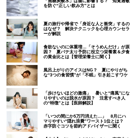
「無糖炭酸水」は歯に影響する？ 知覚過敏
を防ぐ“正しい飲み方”とは
夏の旅行や帰省で「身近な人と衝突」するの
はなぜ？ 解決テクニックを心理カウンセラ
ーが解説
食欲ないのに体重増…「そうめんだけ」が原
因？ 夏バテ太り予防に役立つ栄養素＆夕食
の黄金比とは【管理栄養士に聞く】
風呂上がりのアイスはNG？ 夏にやりがち
な“3つの食習慣”が「不眠」引き起こすワケ
「歩けないほどの激痛」 暑いと“痛風”にな
りやすいのは脱水が原因？ 注意すべき人
の“特徴”とは【医師解説】
「いつの間にか5万円消えた…」 8月にハ
マりやすい“隠れ浪費”ワースト1位とは？
赤字防ぐコツを節約アドバイザーに聞く