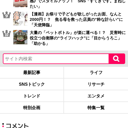
感》でスタイルアップ！ SNS「すてきです。まねし
たい」
【漫画】お祭りで子どもが欲しがったお面、なんと
2000円！？ 焦る母を救った店員の“粋な計らい”に
「天使降臨」
大量の「ペットボトル」が楽に運べる！？ 災害時に
役立つ自衛隊の“ライフハック”に「目からうろこ」
「助かる」
最新記事
ライフ
SNSトピック
リサーチ
トレンド
エンタメ
特別企画
特集一覧
コメント