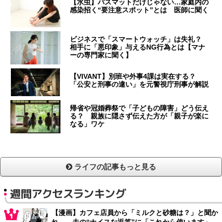
【水虫】バスマットだけじゃない…家庭内の
感染招く“要注意スポット”とは 医師に聞く
ビジネスで「スマートウォッチ」は失礼？
相手に「悪印象」与えるNG行為とは【マナ
ーの専門家に聞く】
【VIVANT】別班や外事4課は実在する？
「公安と刑事の違い」を元警視庁刑事が解説
帰省や冠婚葬祭で「子どもの障害」どう伝え
る？ 親族に隠さず伝えた方が「親子が楽に
なる」ワケ
ライフの記事もっと見る
週間アクセスランキング
【漫画】カフェ店員から「ミルクと砂糖は？」と聞か