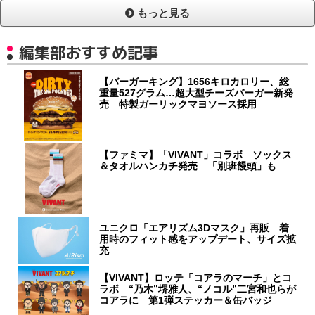
もっと見る
編集部おすすめ記事
【バーガーキング】1656キロカロリー、総
重量527グラム…超大型チーズバーガー新発
売 特製ガーリックマヨソース採用
【ファミマ】「VIVANT」コラボ ソックス
＆タオルハンカチ発売 「別班饅頭」も
ユニクロ「エアリズム3Dマスク」再販 着
用時のフィット感をアップデート、サイズ拡
充
【VIVANT】ロッテ「コアラのマーチ」とコ
ラボ “乃木”堺雅人、“ノコル”二宮和也らが
コアラに 第1弾ステッカー＆缶バッジ