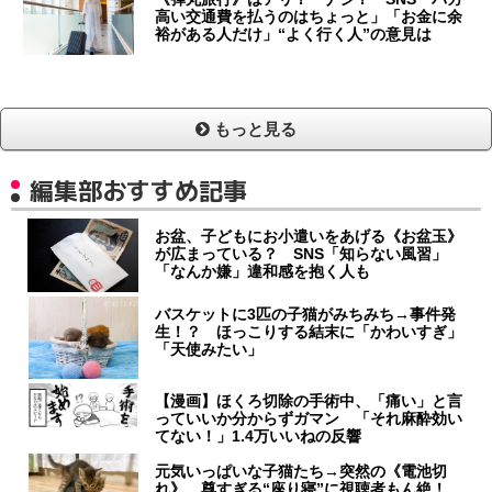
高い交通費を払うのはちょっと」「お金に余
裕がある人だけ」“よく行く人”の意見は
もっと見る
編集部おすすめ記事
お盆、子どもにお小遣いをあげる《お盆玉》
が広まっている？ SNS「知らない風習」
「なんか嫌」違和感を抱く人も
バスケットに3匹の子猫がみちみち→事件発
生！？ ほっこりする結末に「かわいすぎ」
「天使みたい」
【漫画】ほくろ切除の手術中、「痛い」と言
っていいか分からずガマン 「それ麻酔効い
てない！」1.4万いいねの反響
元気いっぱいな子猫たち→突然の《電池切
れ》 尊すぎる“座り寝”に視聴者もん絶！