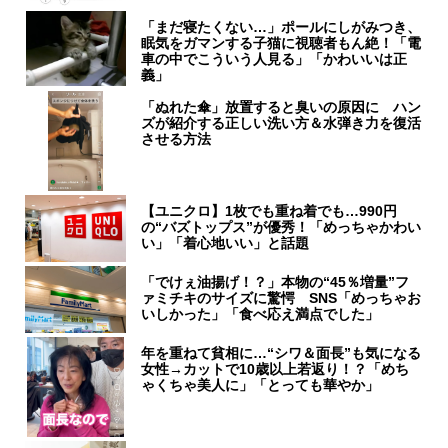
「まだ寝たくない…」ポールにしがみつき、
眠気をガマンする子猫に視聴者もん絶！「電
車の中でこういう人見る」「かわいいは正
義」
「ぬれた傘」放置すると臭いの原因に ハン
ズが紹介する正しい洗い方＆水弾き力を復活
させる方法
【ユニクロ】1枚でも重ね着でも…990円
の“バズトップス”が優秀！「めっちゃかわい
い」「着心地いい」と話題
「でけぇ油揚げ！？」本物の“45％増量”フ
ァミチキのサイズに驚愕 SNS「めっちゃお
いしかった」「食べ応え満点でした」
年を重ねて貧相に…“シワ＆面長”も気になる
女性→カットで10歳以上若返り！？「めち
ゃくちゃ美人に」「とっても華やか」