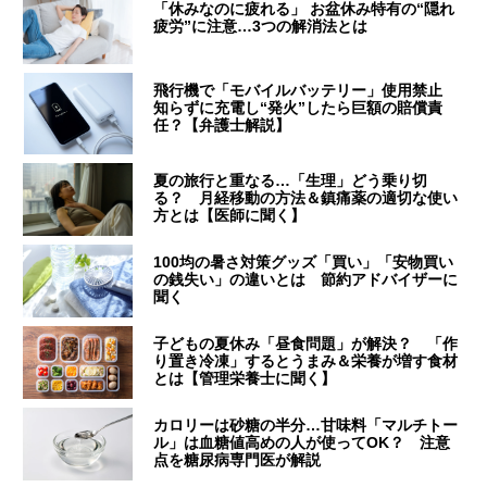
「休みなのに疲れる」 お盆休み特有の“隠れ
疲労”に注意…3つの解消法とは
飛行機で「モバイルバッテリー」使用禁止
知らずに充電し“発火”したら巨額の賠償責
任？【弁護士解説】
夏の旅行と重なる…「生理」どう乗り切
る？ 月経移動の方法＆鎮痛薬の適切な使い
方とは【医師に聞く】
100均の暑さ対策グッズ「買い」「安物買い
の銭失い」の違いとは 節約アドバイザーに
聞く
子どもの夏休み「昼食問題」が解決？ 「作
り置き冷凍」するとうまみ＆栄養が増す食材
とは【管理栄養士に聞く】
カロリーは砂糖の半分…甘味料「マルチトー
ル」は血糖値高めの人が使ってOK？ 注意
点を糖尿病専門医が解説