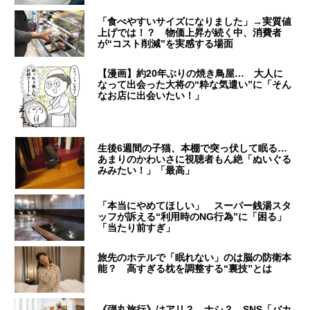
「食べやすいサイズになりました」→実質値
上げでは！？ 物価上昇が続く中、消費者
が“コスト削減”を実感する場面
【漫画】約20年ぶりの焼き鳥屋… 大人に
なって出会った大将の“粋な気遣い”に「そん
なお店に出会いたい！」
生後6週間の子猫、本棚で突っ伏して眠る…
あまりのかわいさに視聴者もん絶「ぬいぐる
みみたい！」「最高」
「本当にやめてほしい」 スーパー銭湯スタ
ッフが訴える“利用時のNG行為”に「困る」
「当たり前すぎ」
旅先のホテルで「眠れない」のは脳の防衛本
能？ 高すぎる枕を調整する“裏技”とは
《弾丸旅行》はアリ？ ナシ？ SNS「バカ