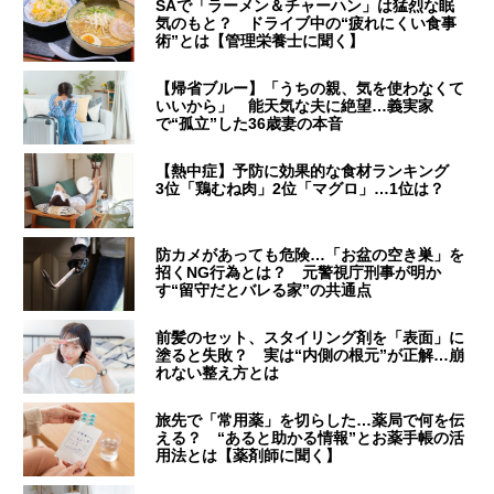
SAで「ラーメン＆チャーハン」は猛烈な眠
気のもと？ ドライブ中の“疲れにくい食事
術”とは【管理栄養士に聞く】
【帰省ブルー】「うちの親、気を使わなくて
いいから」 能天気な夫に絶望…義実家
で“孤立”した36歳妻の本音
【熱中症】予防に効果的な食材ランキング
3位「鶏むね肉」2位「マグロ」…1位は？
防カメがあっても危険…「お盆の空き巣」を
招くNG行為とは？ 元警視庁刑事が明か
す“留守だとバレる家”の共通点
前髪のセット、スタイリング剤を「表面」に
塗ると失敗？ 実は“内側の根元”が正解…崩
れない整え方とは
旅先で「常用薬」を切らした…薬局で何を伝
える？ “あると助かる情報”とお薬手帳の活
用法とは【薬剤師に聞く】