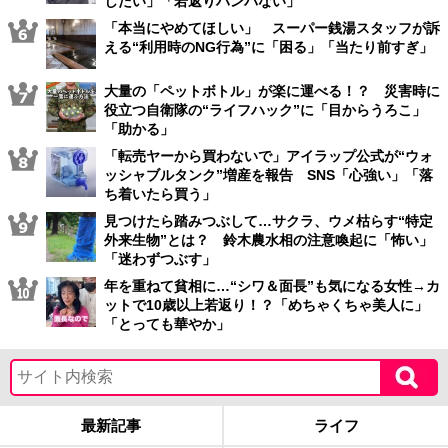
したい」「若返りハンパない」
「本当にやめてほしい」 スーパー銭湯スタッフが訴
える“利用時のNG行為”に「困る」「当たり前すぎ」
大量の「ペットボトル」が楽に運べる！？ 災害時に
役立つ自衛隊の“ライフハック”に「目からうろこ」
「助かる」
「転売ヤーから買わないで」アイラップ公式が“ウォ
ッシャブルタンク”増産を報告 SNS「心強い」「落
ち着いたら買う」
見つけたら踏みつぶして…サクラ、ウメ枯らす“特定
外来生物”とは？ 鈴木農水相の注意喚起に「怖い」
「迷わずつぶす」
年を重ねて貧相に…“シワ＆面長”も気になる女性→カ
ットで10歳以上若返り！？「めちゃくちゃ美人に」
「とっても華やか」
最新記事
ライフ