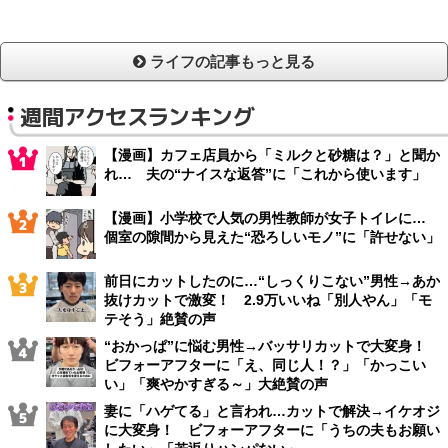
ライフの記事もっと見る
週間アクセスランキング
【漫画】カフェ店員から「ミルクと砂糖は？」と聞か
れ… 夫の“ナイスな返答”に「これから使います」
【漫画】小学校で人気の男性教師が女子トイレに…
個室の隙間から見えた“恐ろしいモノ”に「許せない」
前日にカットしたのに…“しっくりこない”男性→あか
抜けカットで激変！ 2.9万いいね「別人やん」「モ
テそう」絶賛の声
“おかっぱ”に悩む男性→バッサリカットで大変身！
ビフォーアフターに「え、同じ人！？」「かっこい
い」「爽やかすぎる～」大絶賛の声
妻に「ハゲてる」と言われ…カットで解決→イケオジ
に大変身！ ビフォーアフターに「うちの夫もお願い