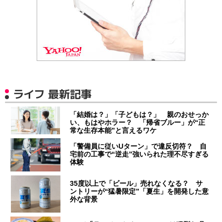
ライフ 最新記事
「結婚は？」「子どもは？」 親のおせっか
い、もはやホラー？ 「帰省ブルー」が“正
常な生存本能”と言えるワケ
「警備員に従いUターン」で違反切符？ 自
宅前の工事で“逆走”強いられた理不尽すぎる
体験
35度以上で「ビール」売れなくなる？ サ
ントリーが“猛暑限定”「夏生」を開発した意
外な背景