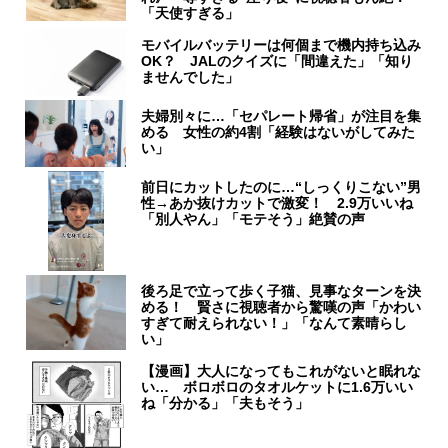
「天使すぎる」
モバイルバッテリーは何個まで機内持ち込み
OK？ JALのクイズに「間違えた」「知り
ませんでした」
夫婦別々に…「セパレート帰省」が注目を集
める 女性の約4割「経験はないがしてみた
い」
前日にカットしたのに…“しっくりこない”男
性→あか抜けカットで激変！ 2.9万いいね
「別人やん」「モテそう」絶賛の声
後ろ足で立って歩く子猫、見事なターンを決
める！ 賢さに視聴者から驚嘆の声「かわい
すぎて耐えられない！」「なんて素晴らし
い」
【漫画】大人になってもこれがないと眠れな
い… ボロボロのタオルケットに1.6万いい
ね「分かる」「夫もそう」