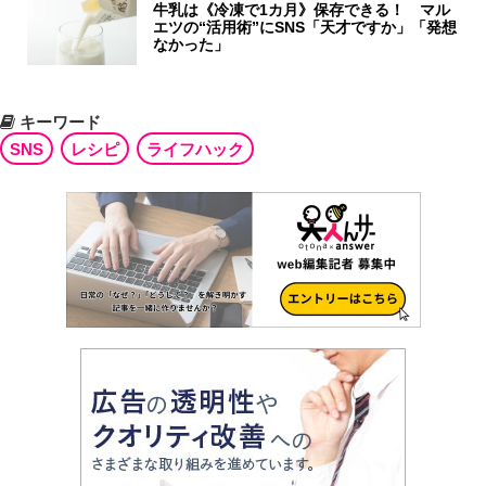
牛乳は《冷凍で1カ月》保存できる！ マル
エツの“活用術”にSNS「天才ですか」「発想
なかった」
キーワード
SNS
レシピ
ライフハック