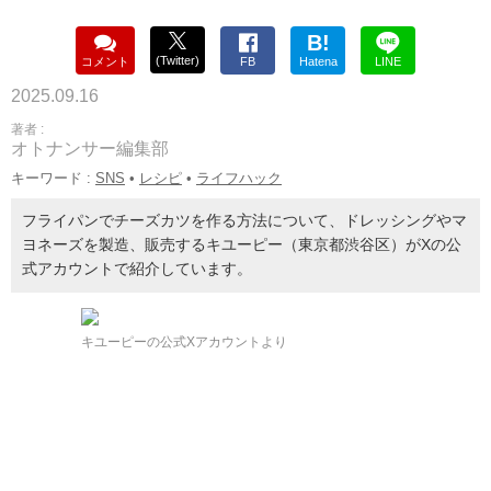
B!
(Twitter)
コメント
FB
Hatena
LINE
2025.09.16
著者 :
オトナンサー編集部
キーワード :
SNS
•
レシピ
•
ライフハック
フライパンでチーズカツを作る方法について、ドレッシングやマ
ヨネーズを製造、販売するキユーピー（東京都渋谷区）がXの公
式アカウントで紹介しています。
キユーピーの公式Xアカウントより