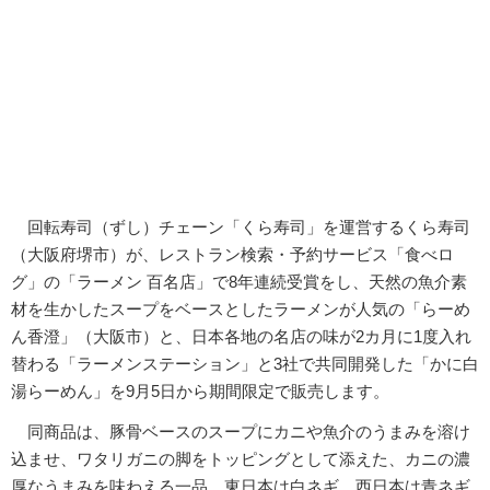
回転寿司（ずし）チェーン「くら寿司」を運営するくら寿司
（大阪府堺市）が、レストラン検索・予約サービス「食べロ
グ」の「ラーメン 百名店」で8年連続受賞をし、天然の魚介素
材を生かしたスープをベースとしたラーメンが人気の「らーめ
ん香澄」（大阪市）と、日本各地の名店の味が2カ月に1度入れ
替わる「ラーメンステーション」と3社で共同開発した「かに白
湯らーめん」を9月5日から期間限定で販売します。
同商品は、豚骨ベースのスープにカニや魚介のうまみを溶け
込ませ、ワタリガニの脚をトッピングとして添えた、カニの濃
厚なうまみを味わえる一品。東日本は白ネギ、西日本は青ネギ