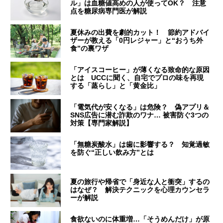
ル」は血糖値高めの人が使ってOK？ 注意
点を糖尿病専門医が解説
夏休みの出費を劇的カット！ 節約アドバイ
ザーが教える「0円レジャー」と“おうち外
食”の裏ワザ
「アイスコーヒー」が薄くなる致命的な原因
とは UCCに聞く、自宅でプロの味を再現
する「蒸らし」と「黄金比」
「電気代が安くなる」は危険？ 偽アプリ＆
SNS広告に潜む詐欺のワナ… 被害防ぐ3つの
対策【専門家解説】
「無糖炭酸水」は歯に影響する？ 知覚過敏
を防ぐ“正しい飲み方”とは
夏の旅行や帰省で「身近な人と衝突」するの
はなぜ？ 解決テクニックを心理カウンセラ
ーが解説
食欲ないのに体重増…「そうめんだけ」が原