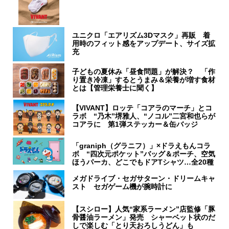
ユニクロ「エアリズム3Dマスク」再販 着
用時のフィット感をアップデート、サイズ拡
充
子どもの夏休み「昼食問題」が解決？ 「作
り置き冷凍」するとうまみ＆栄養が増す食材
とは【管理栄養士に聞く】
【VIVANT】ロッテ「コアラのマーチ」とコ
ラボ “乃木”堺雅人、“ノコル”二宮和也らが
コアラに 第1弾ステッカー＆缶バッジ
「graniph（グラニフ）」×ドラえもんコラ
ボ “四次元ポケット”バッグ＆ポーチ、空気
ほうパーカ、どこでもドアTシャツ…全20種
メガドライブ・セガサターン・ドリームキャ
スト セガゲーム機が腕時計に
【スシロー】人気“家系ラーメン”店監修「豚
骨醤油ラーメン」発売 シャーベット状のだ
しで楽しむ「とり天おろしうどん」も