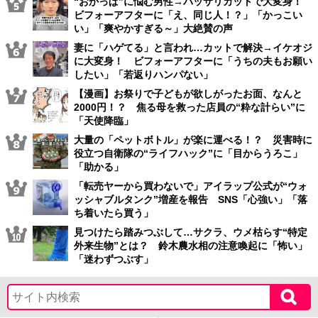
“おかっぱ”に悩む男性→バッサリカットで大変身！
ビフォーアフターに「え、同じ人！？」「かっこい
い」「爽やかすぎる～」大絶賛の声
妻に「ハゲてる」と言われ…カットで解決→イケオジ
に大変身！ ビフォーアフターに「うちの夫もお願い
したい」「若返りハンパない」
【漫画】お祭りで子どもが欲しがったお面、なんと
2000円！？ 焦る母を救った店員の“粋な計らい”に
「天使降臨」
大量の「ペットボトル」が楽に運べる！？ 災害時に
役立つ自衛隊の“ライフハック”に「目からうろこ」
「助かる」
「転売ヤーから買わないで」アイラップ公式が“ウォ
ッシャブルタンク”増産を報告 SNS「心強い」「落
ち着いたら買う」
見つけたら踏みつぶして…サクラ、ウメ枯らす“特定
外来生物”とは？ 鈴木農水相の注意喚起に「怖い」
「迷わずつぶす」