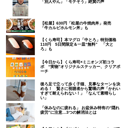
「別人やん」「モテそう」絶賛の声
【松屋】630円「松屋の牛焼肉丼」発売
「牛カルビホルモン丼」も
【くら寿司】本マグロ「中とろ」特別価格
110円 5日間限定＆一皿“無料” 「大と
ろ」も
【今日から】くら寿司×ミニオンズ初コラ
ボ “実物”オリジナルステッカー、クリアポ
ーチ
後ろ足で立って歩く子猫、見事なターンを決
める！ 賢さに視聴者から驚嘆の声「かわい
すぎて耐えられない！」「なんて素晴らし
い」
「休みなのに疲れる」 お盆休み特有の“隠れ
疲労”に注意…3つの解消法とは