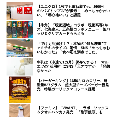
【ユニクロ】1枚でも重ね着でも…990円
の“バズトップス”が優秀！「めっちゃかわい
い」「着心地いい」と話題
【牛角】「呪術廻戦」コラボ 呪術高専1年
ズ、七海建人、五条悟コラボメニュー 缶バ
ッジ＆クリアカードもらえる
「でけぇ油揚げ！？」本物の“45％増量”フ
ァミチキのサイズに驚愕 SNS「めっちゃお
いしかった」「食べ応え満点でした」
牛乳は《冷凍で1カ月》保存できる！ マル
エツの“活用術”にSNS「天才ですか」「発想
なかった」
【バーガーキング】1656キロカロリー、総
重量527グラム…超大型チーズバーガー新発
売 特製ガーリックマヨソース採用
【ファミマ】「VIVANT」コラボ ソックス
＆タオルハンカチ発売 「別班饅頭」も