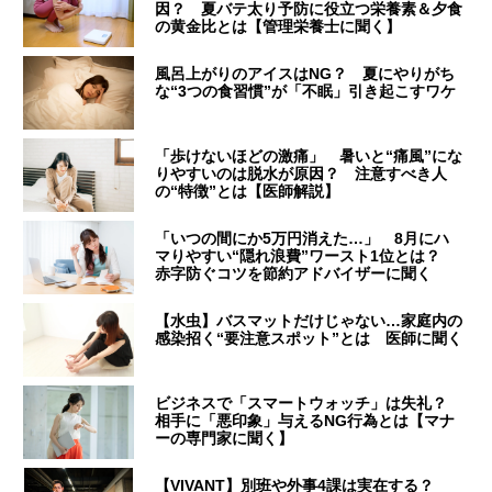
因？ 夏バテ太り予防に役立つ栄養素＆夕食
の黄金比とは【管理栄養士に聞く】
風呂上がりのアイスはNG？ 夏にやりがち
な“3つの食習慣”が「不眠」引き起こすワケ
「歩けないほどの激痛」 暑いと“痛風”にな
りやすいのは脱水が原因？ 注意すべき人
の“特徴”とは【医師解説】
「いつの間にか5万円消えた…」 8月にハ
マりやすい“隠れ浪費”ワースト1位とは？
赤字防ぐコツを節約アドバイザーに聞く
【水虫】バスマットだけじゃない…家庭内の
感染招く“要注意スポット”とは 医師に聞く
ビジネスで「スマートウォッチ」は失礼？
相手に「悪印象」与えるNG行為とは【マナ
ーの専門家に聞く】
【VIVANT】別班や外事4課は実在する？