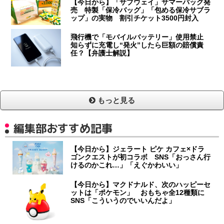
【今日から】「サブウェイ」サマーバッグ発
売 特製「保冷バッグ」「包める保冷サブラ
ップ」の実物 割引チケット3500円封入
飛行機で「モバイルバッテリー」使用禁止
知らずに充電し“発火”したら巨額の賠償責
任？【弁護士解説】
もっと見る
編集部おすすめ記事
【今日から】ジェラート ピケ カフェ×ドラ
ゴンクエストが初コラボ SNS「おっさん行
けるのかこれ…」「えぐかわいい」
【今日から】マクドナルド、次のハッピーセ
ットは「ポケモン」 おもちゃ全12種類に
SNS「こういうのでいいんだよ」