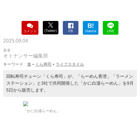
B!
(Twitter)
コメント
FB
Hatena
LINE
2025.09.04
著者 :
オトナンサー編集部
キーワード :
食
•
くら寿司
•
ライフスタイル
回転寿司チェーン「くら寿司」が、「らーめん香澄」「ラーメン
ステーション」と3社で共同開発した「かに白湯らーめん」を9月
5日から販売します。
「かに白湯らーめん」