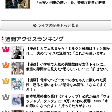
「公安と刑事の違い」を元警視庁刑事が解説
ライフの記事もっと見る
週間アクセスランキング
【漫画】カフェ店員から「ミルクと砂糖は？」と聞か
れ… 夫の“ナイスな返答”に「これから使います」
【漫画】小学校で人気の男性教師が女子トイレに…
個室の隙間から見えた“恐ろしいモノ”に「許せない」
【漫画】電車でベビーカーの赤ちゃんに蹴られた男
性 怒ると思いきや…“意外な本音”に「なんてすて
き！」
熊本地震発生を受け《アイラップ》公式が紹介「ウォ
ッシャブルタンク」に1.9万いいねの反響 SNS「水
の節約になったよ」「持ってた方がよい」