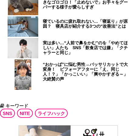
きなゴロゴロ！「止めないで」お手々をグー
パーする様子が愛らしすぎ
寝ているのに疲れ取れない…「寝返り」が原
因？ 寝具店が紹介する3つの“改善法”とは
実は多い…“人前で鼻をかむ”のを「やめてほ
しい」人たち SNS「飲食店では嫌」「クチ
ャラーと同じ」
“おかっぱ”に悩む男性→バッサリカットで大
変身！ ビフォーアフターに「え、同じ
人！？」「かっこいい」「爽やかすぎる～」
大絶賛の声
キーワード
SNS
NITE
ライフハック