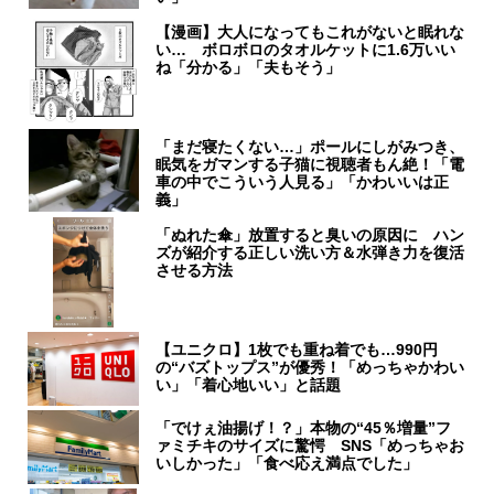
【漫画】大人になってもこれがないと眠れな
い… ボロボロのタオルケットに1.6万いい
ね「分かる」「夫もそう」
「まだ寝たくない…」ポールにしがみつき、
眠気をガマンする子猫に視聴者もん絶！「電
車の中でこういう人見る」「かわいいは正
義」
「ぬれた傘」放置すると臭いの原因に ハン
ズが紹介する正しい洗い方＆水弾き力を復活
させる方法
【ユニクロ】1枚でも重ね着でも…990円
の“バズトップス”が優秀！「めっちゃかわい
い」「着心地いい」と話題
「でけぇ油揚げ！？」本物の“45％増量”フ
ァミチキのサイズに驚愕 SNS「めっちゃお
いしかった」「食べ応え満点でした」