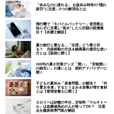
「休みなのに疲れる」 お盆休み特有の“隠れ
疲労”に注意…3つの解消法とは
飛行機で「モバイルバッテリー」使用禁止
知らずに充電し“発火”したら巨額の賠償責
任？【弁護士解説】
夏の旅行と重なる…「生理」どう乗り切
る？ 月経移動の方法＆鎮痛薬の適切な使い
方とは【医師に聞く】
100均の暑さ対策グッズ「買い」「安物買い
の銭失い」の違いとは 節約アドバイザーに
聞く
子どもの夏休み「昼食問題」が解決？ 「作
り置き冷凍」するとうまみ＆栄養が増す食材
とは【管理栄養士に聞く】
カロリーは砂糖の半分…甘味料「マルチトー
ル」は血糖値高めの人が使ってOK？ 注意
点を糖尿病専門医が解説