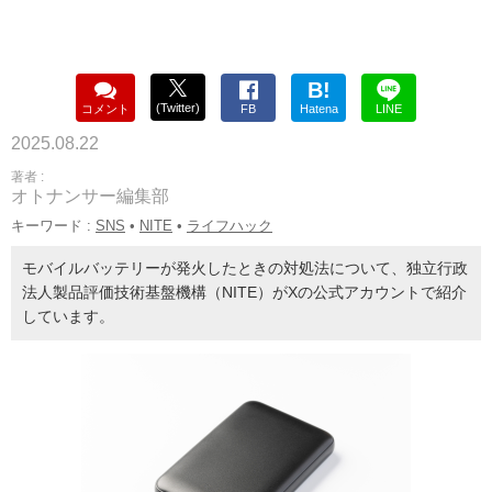
B!
(Twitter)
コメント
FB
Hatena
LINE
2025.08.22
著者 :
オトナンサー編集部
キーワード :
SNS
•
NITE
•
ライフハック
モバイルバッテリーが発火したときの対処法について、独立行政
法人製品評価技術基盤機構（NITE）がXの公式アカウントで紹介
しています。