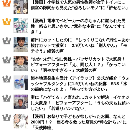
【漫画】小学校で人気の男性教師が女子トイレに…
個室の隙間から見えた“恐ろしいモノ”に「許せない」
【漫画】電車でベビーカーの赤ちゃんに蹴られた男
性 怒ると思いきや…“意外な本音”に「なんてすて
き！」
前日にカットしたのに…“しっくりこない”男性→あか
抜けカットで激変！ 2.9万いいね「別人やん」「モ
テそう」絶賛の声
“おかっぱ”に悩む男性→バッサリカットで大変身！
ビフォーアフターに「え、同じ人！？」「かっこい
い」「爽やかすぎる～」大絶賛の声
熊本地震発生を受け《アイラップ》公式が紹介「ウォ
ッシャブルタンク」に1.9万いいねの反響 SNS「水
の節約になったよ」「持ってた方がよい」
妻に「ハゲてる」と言われ…カットで解決→イケオジ
に大変身！ ビフォーアフターに「うちの夫もお願い
したい」「若返りハンパない」
【漫画】お祭りで子どもが欲しがったお面、なんと
2000円！？ 焦る母を救った店員の“粋な計らい”に
「天使降臨」