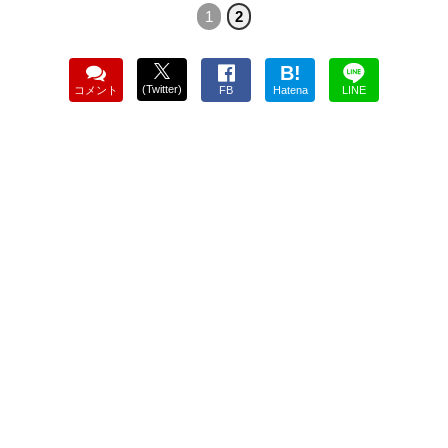
1
2
B!
(Twitter)
コメント
FB
Hatena
LINE