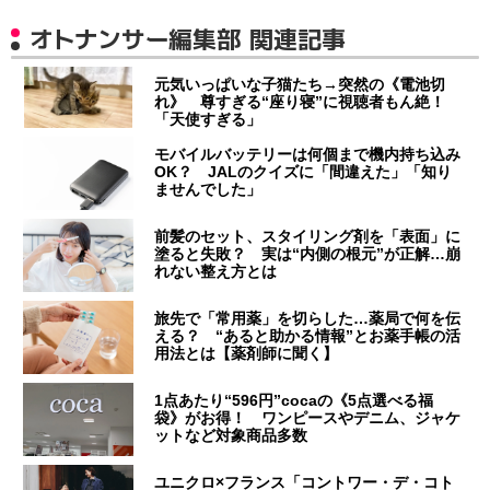
オトナンサー編集部 関連記事
元気いっぱいな子猫たち→突然の《電池切
れ》 尊すぎる“座り寝”に視聴者もん絶！
「天使すぎる」
モバイルバッテリーは何個まで機内持ち込み
OK？ JALのクイズに「間違えた」「知り
ませんでした」
前髪のセット、スタイリング剤を「表面」に
塗ると失敗？ 実は“内側の根元”が正解…崩
れない整え方とは
旅先で「常用薬」を切らした…薬局で何を伝
える？ “あると助かる情報”とお薬手帳の活
用法とは【薬剤師に聞く】
1点あたり“596円”cocaの《5点選べる福
袋》がお得！ ワンピースやデニム、ジャケ
ットなど対象商品多数
ユニクロ×フランス「コントワー・デ・コト