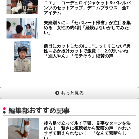
ニエ」 コーデュロイジャケット＆バレルパ
ンツのセットアップ、デニムブラウス…全7
アイテム
夫婦別々に…「セパレート帰省」が注目を集
める 女性の約4割「経験はないがしてみた
い」
前日にカットしたのに…“しっくりこない”男
性→あか抜けカットで激変！ 2.9万いいね
「別人やん」「モテそう」絶賛の声
もっと見る
編集部おすすめ記事
後ろ足で立って歩く子猫、見事なターンを決
める！ 賢さに視聴者から驚嘆の声「かわい
すぎて耐えられない！」「なんて素晴らし
い」