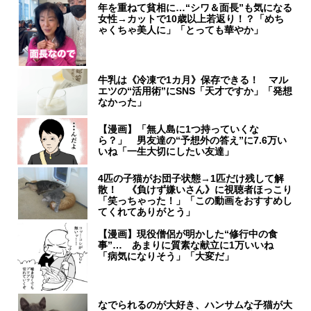
年を重ねて貧相に…“シワ＆面長”も気になる
女性→カットで10歳以上若返り！？「めち
ゃくちゃ美人に」「とっても華やか」
牛乳は《冷凍で1カ月》保存できる！ マル
エツの“活用術”にSNS「天才ですか」「発想
なかった」
【漫画】「無人島に1つ持っていくな
ら？」 男友達の“予想外の答え”に7.6万い
いね「一生大切にしたい友達」
4匹の子猫がお団子状態→1匹だけ残して解
散！ 《負けず嫌いさん》に視聴者ほっこり
「笑っちゃった！」「この動画をおすすめし
てくれてありがとう」
【漫画】現役僧侶が明かした“修行中の食
事”… あまりに質素な献立に1万いいね
「病気になりそう」「大変だ」
なでられるのが大好き、ハンサムな子猫が大