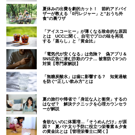
夏休みの出費を劇的カット！ 節約アドバイ
ザーが教える「0円レジャー」と“おうち外
食”の裏ワザ
「アイスコーヒー」が薄くなる致命的な原因
とは UCCに聞く、自宅でプロの味を再現
する「蒸らし」と「黄金比」
「電気代が安くなる」は危険？ 偽アプリ＆
SNS広告に潜む詐欺のワナ… 被害防ぐ3つの
対策【専門家解説】
「無糖炭酸水」は歯に影響する？ 知覚過敏
を防ぐ“正しい飲み方”とは
夏の旅行や帰省で「身近な人と衝突」するの
はなぜ？ 解決テクニックを心理カウンセラ
ーが解説
食欲ないのに体重増…「そうめんだけ」が原
因？ 夏バテ太り予防に役立つ栄養素＆夕食
の黄金比とは【管理栄養士に聞く】