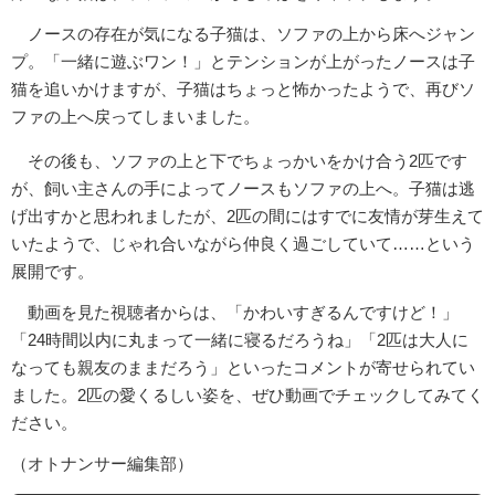
ノースの存在が気になる子猫は、ソファの上から床へジャン
プ。「一緒に遊ぶワン！」とテンションが上がったノースは子
猫を追いかけますが、子猫はちょっと怖かったようで、再びソ
ファの上へ戻ってしまいました。
その後も、ソファの上と下でちょっかいをかけ合う2匹です
が、飼い主さんの手によってノースもソファの上へ。子猫は逃
げ出すかと思われましたが、2匹の間にはすでに友情が芽生えて
いたようで、じゃれ合いながら仲良く過ごしていて……という
展開です。
動画を見た視聴者からは、「かわいすぎるんですけど！」
「24時間以内に丸まって一緒に寝るだろうね」「2匹は大人に
なっても親友のままだろう」といったコメントが寄せられてい
ました。2匹の愛くるしい姿を、ぜひ動画でチェックしてみてく
ださい。
（オトナンサー編集部）