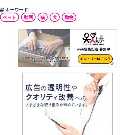
キーワード
ペット
動画
猫
犬
動物