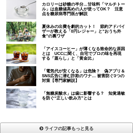
カロリーは砂糖の半分…甘味料「マルチトー
ル」は血糖値高めの人が使ってOK？ 注意
点を糖尿病専門医が解説
夏休みの出費を劇的カット！ 節約アドバイ
ザーが教える「0円レジャー」と“おうち外
食”の裏ワザ
「アイスコーヒー」が薄くなる致命的な原因
とは UCCに聞く、自宅でプロの味を再現
する「蒸らし」と「黄金比」
「電気代が安くなる」は危険？ 偽アプリ＆
SNS広告に潜む詐欺のワナ… 被害防ぐ3つの
対策【専門家解説】
「無糖炭酸水」は歯に影響する？ 知覚過敏
を防ぐ“正しい飲み方”とは
ライフの記事もっと見る