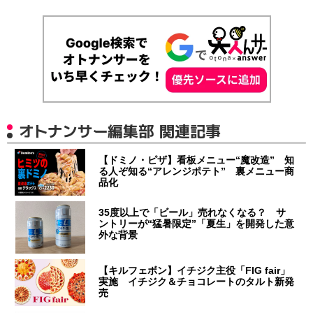
オトナンサー編集部 関連記事
【ドミノ・ピザ】看板メニュー“魔改造” 知
る人ぞ知る“アレンジポテト” 裏メニュー商
品化
35度以上で「ビール」売れなくなる？ サ
ントリーが“猛暑限定”「夏生」を開発した意
外な背景
【キルフェボン】イチジク主役「FIG fair」
実施 イチジク＆チョコレートのタルト新発
売