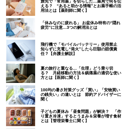
旅先で「常用薬」を切らした…薬局で何を伝
える？ “あると助かる情報”とお薬手帳の活
用法とは【薬剤師に聞く】
「休みなのに疲れる」 お盆休み特有の“隠れ
疲労”に注意…3つの解消法とは
飛行機で「モバイルバッテリー」使用禁止
知らずに充電し“発火”したら巨額の賠償責
任？【弁護士解説】
夏の旅行と重なる…「生理」どう乗り切
る？ 月経移動の方法＆鎮痛薬の適切な使い
方とは【医師に聞く】
100均の暑さ対策グッズ「買い」「安物買い
の銭失い」の違いとは 節約アドバイザーに
聞く
子どもの夏休み「昼食問題」が解決？ 「作
り置き冷凍」するとうまみ＆栄養が増す食材
とは【管理栄養士に聞く】