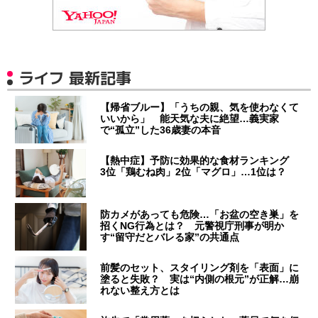
ライフ 最新記事
【帰省ブルー】「うちの親、気を使わなくて
いいから」 能天気な夫に絶望…義実家
で“孤立”した36歳妻の本音
【熱中症】予防に効果的な食材ランキング
3位「鶏むね肉」2位「マグロ」…1位は？
防カメがあっても危険…「お盆の空き巣」を
招くNG行為とは？ 元警視庁刑事が明か
す“留守だとバレる家”の共通点
前髪のセット、スタイリング剤を「表面」に
塗ると失敗？ 実は“内側の根元”が正解…崩
れない整え方とは