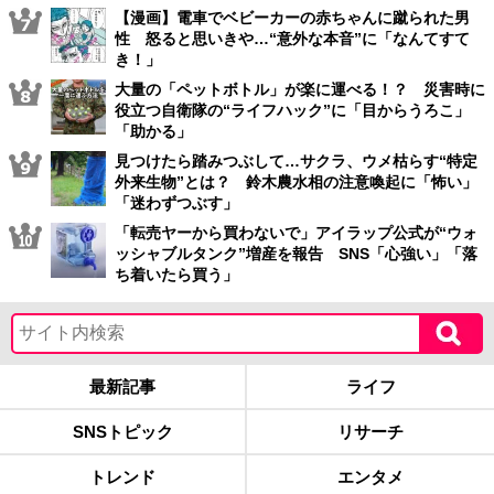
【漫画】電車でベビーカーの赤ちゃんに蹴られた男
性 怒ると思いきや…“意外な本音”に「なんてすて
き！」
大量の「ペットボトル」が楽に運べる！？ 災害時に
役立つ自衛隊の“ライフハック”に「目からうろこ」
「助かる」
見つけたら踏みつぶして…サクラ、ウメ枯らす“特定
外来生物”とは？ 鈴木農水相の注意喚起に「怖い」
「迷わずつぶす」
「転売ヤーから買わないで」アイラップ公式が“ウォ
ッシャブルタンク”増産を報告 SNS「心強い」「落
ち着いたら買う」
最新記事
ライフ
SNSトピック
リサーチ
トレンド
エンタメ