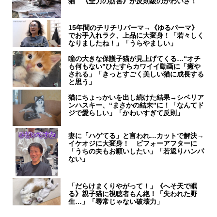
猫 《全力の妨害》が反則級のかわいさ！
15年間のチリチリパーマ→《ゆるパーマ》
でお手入れラク、上品に大変身！「若々しく
なりましたね！」「うらやましい」
瞳の大きな保護子猫が見上げてくる…“オチ
も何もない”ひたすらカワイイ動画に「癒や
される」「きっとすごく美しい猫に成長する
と思う」
猫にちょっかいを出し続けた結果→シベリア
ンハスキー、“まさかの結末”に！「なんてド
ジで愛らしい」「かわいすぎて反則」
妻に「ハゲてる」と言われ…カットで解決→
イケオジに大変身！ ビフォーアフターに
「うちの夫もお願いしたい」「若返りハンパ
ない」
「だらけまくりやがって！」《へそ天で眠
る》親子猫に視聴者もん絶！「失われた野
生…」「尋常じゃない破壊力」