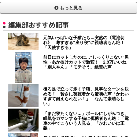
もっと見る
編集部おすすめ記事
元気いっぱいな子猫たち→突然の《電池切
れ》 尊すぎる“座り寝”に視聴者もん絶！
「天使すぎる」
前日にカットしたのに…“しっくりこない”男
性→あか抜けカットで激変！ 2.9万いいね
「別人やん」「モテそう」絶賛の声
後ろ足で立って歩く子猫、見事なターンを決
める！ 賢さに視聴者から驚嘆の声「かわい
すぎて耐えられない！」「なんて素晴らし
い」
「まだ寝たくない…」ポールにしがみつき、
眠気をガマンする子猫に視聴者もん絶！「電
車の中でこういう人見る」「かわいいは正
義」