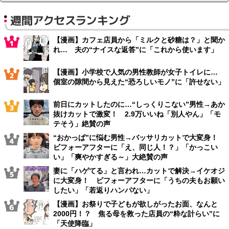
週間アクセスランキング
【漫画】カフェ店員から「ミルクと砂糖は？」と聞か
れ… 夫の“ナイスな返答”に「これから使います」
【漫画】小学校で人気の男性教師が女子トイレに…
個室の隙間から見えた“恐ろしいモノ”に「許せない」
前日にカットしたのに…“しっくりこない”男性→あか
抜けカットで激変！ 2.9万いいね「別人やん」「モ
テそう」絶賛の声
“おかっぱ”に悩む男性→バッサリカットで大変身！
ビフォーアフターに「え、同じ人！？」「かっこい
い」「爽やかすぎる～」大絶賛の声
妻に「ハゲてる」と言われ…カットで解決→イケオジ
に大変身！ ビフォーアフターに「うちの夫もお願い
したい」「若返りハンパない」
【漫画】お祭りで子どもが欲しがったお面、なんと
2000円！？ 焦る母を救った店員の“粋な計らい”に
「天使降臨」