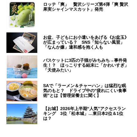
ロッテ「爽」 贅沢シリーズ第4弾「爽 贅沢
果実シャインマスカット」発売
お盆、子どもにお小遣いをあげる《お盆玉》
が広まっている？ SNS「知らない風習」
「なんか嫌」違和感を抱く人も
バスケットに3匹の子猫がみちみち→事件発
生！？ ほっこりする結末に「かわいすぎ」
「天使みたい」
SAで「ラーメン＆チャーハン」は猛烈な眠
気のもと？ ドライブ中の“疲れにくい食事
術”とは【管理栄養士に聞く】
【お城】2026年上半期“人気”アクセスラン
キング 3位「松本城」…東日本2位＆1位
は？