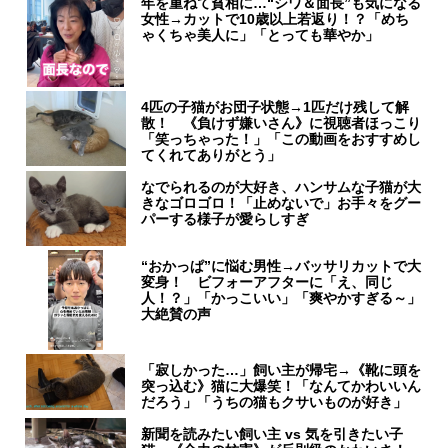
年を重ねて貧相に…“シワ＆面長”も気になる
女性→カットで10歳以上若返り！？「めち
ゃくちゃ美人に」「とっても華やか」
4匹の子猫がお団子状態→1匹だけ残して解
散！ 《負けず嫌いさん》に視聴者ほっこり
「笑っちゃった！」「この動画をおすすめし
てくれてありがとう」
なでられるのが大好き、ハンサムな子猫が大
きなゴロゴロ！「止めないで」お手々をグー
パーする様子が愛らしすぎ
“おかっぱ”に悩む男性→バッサリカットで大
変身！ ビフォーアフターに「え、同じ
人！？」「かっこいい」「爽やかすぎる～」
大絶賛の声
「寂しかった…」飼い主が帰宅→《靴に頭を
突っ込む》猫に大爆笑！「なんてかわいいん
だろう」「うちの猫もクサいものが好き」
新聞を読みたい飼い主 vs 気を引きたい子