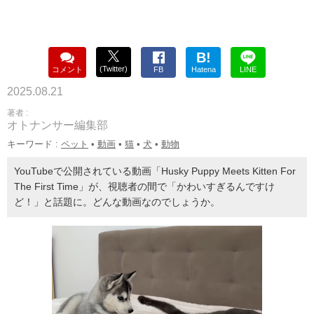
B!
(Twitter)
コメント
FB
Hatena
LINE
2025.08.21
著者 :
オトナンサー編集部
キーワード :
ペット
•
動画
•
猫
•
犬
•
動物
YouTubeで公開されている動画「Husky Puppy Meets Kitten For
The First Time」が、視聴者の間で「かわいすぎるんですけ
ど！」と話題に。どんな動画なのでしょうか。