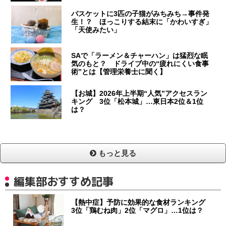
バスケットに3匹の子猫がみちみち→事件発
生！？ ほっこりする結末に「かわいすぎ」
「天使みたい」
SAで「ラーメン＆チャーハン」は猛烈な眠
気のもと？ ドライブ中の“疲れにくい食事
術”とは【管理栄養士に聞く】
【お城】2026年上半期“人気”アクセスラン
キング 3位「松本城」…東日本2位＆1位
は？
もっと見る
編集部おすすめ記事
【熱中症】予防に効果的な食材ランキング
3位「鶏むね肉」2位「マグロ」…1位は？