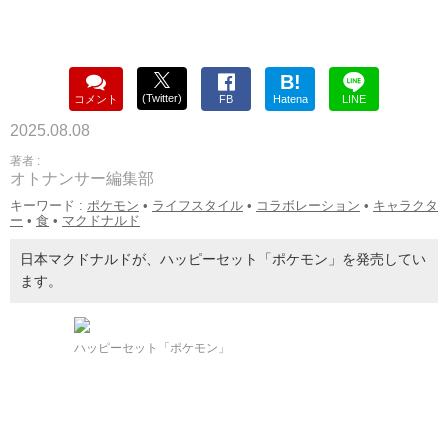
B!
(Twitter)
コメント
FB
Hatena
LINE
2025.08.08
著者 :
オトナンサー編集部
キーワード :
ポケモン
•
ライフスタイル
•
コラボレーション
•
キャラクタ
ー
•
食
•
マクドナルド
日本マクドナルドが、ハッピーセット「ポケモン」を発売してい
ます。
ハッピーセット「ポケモン」