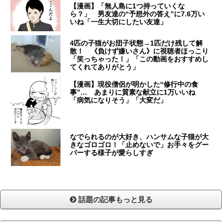
【漫画】「無人島に1つ持っていくな
ら？」 男友達の“予想外の答え”に7.6万い
いね「一生大切にしたい友達」
4匹の子猫がお団子状態→1匹だけ残して解
散！ 《負けず嫌いさん》に視聴者ほっこり
「笑っちゃった！」「この動画をおすすめし
てくれてありがとう」
【漫画】現役僧侶が明かした“修行中の食
事”… あまりに質素な献立に1万いいね
「病気になりそう」「大変だ」
なでられるのが大好き、ハンサムな子猫が大
きなゴロゴロ！「止めないで」お手々をグー
パーする様子が愛らしすぎ
話題の記事もっと見る