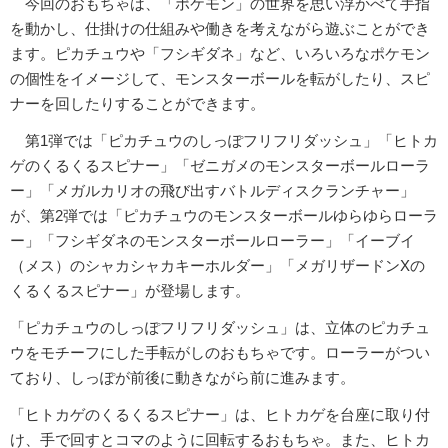
今回のおもちゃは、「ポケモン」の世界を思い浮かべて手指
を動かし、仕掛けの仕組みや働きを考えながら遊ぶことができ
ます。ピカチュウや「フシギダネ」など、いろいろなポケモン
の個性をイメージして、モンスターボールを転がしたり、スピ
ナーを回したりすることができます。
第1弾では「ピカチュウのしっぽフリフリダッシュ」「ヒトカ
ゲのくるくるスピナー」「ゼニガメのモンスターボールローラ
ー」「メガルカリオの飛び出すバトルディスクランチャー」
が、第2弾では「ピカチュウのモンスターボールゆらゆらローラ
ー」「フシギダネのモンスターボールローラー」「イーブイ
（メス）のシャカシャカキーホルダー」「メガリザードンXの
くるくるスピナー」が登場します。
「ピカチュウのしっぽフリフリダッシュ」は、立体のピカチュ
ウをモチーフにした手転がしのおもちゃです。ローラーがつい
ており、しっぽが前後に動きながら前に進みます。
「ヒトカゲのくるくるスピナー」は、ヒトカゲを台座に取り付
け、手で回すとコマのように回転するおもちゃ。また、ヒトカ