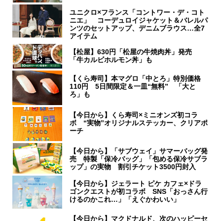
ユニクロ×フランス「コントワー・デ・コト
ニエ」 コーデュロイジャケット＆バレルパ
ンツのセットアップ、デニムブラウス…全7
アイテム
【松屋】630円「松屋の牛焼肉丼」発売
「牛カルビホルモン丼」も
【くら寿司】本マグロ「中とろ」特別価格
110円 5日間限定＆一皿“無料” 「大と
ろ」も
【今日から】くら寿司×ミニオンズ初コラ
ボ “実物”オリジナルステッカー、クリアポ
ーチ
【今日から】「サブウェイ」サマーバッグ発
売 特製「保冷バッグ」「包める保冷サブラ
ップ」の実物 割引チケット3500円封入
【今日から】ジェラート ピケ カフェ×ドラ
ゴンクエストが初コラボ SNS「おっさん行
けるのかこれ…」「えぐかわいい」
【今日から】マクドナルド、次のハッピーセ