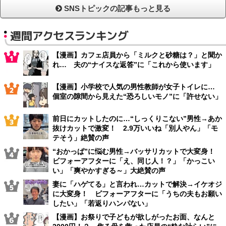
SNSトピックの記事もっと見る
週間アクセスランキング
【漫画】カフェ店員から「ミルクと砂糖は？」と聞か
れ… 夫の“ナイスな返答”に「これから使います」
【漫画】小学校で人気の男性教師が女子トイレに…
個室の隙間から見えた“恐ろしいモノ”に「許せない」
前日にカットしたのに…“しっくりこない”男性→あか
抜けカットで激変！ 2.9万いいね「別人やん」「モ
テそう」絶賛の声
“おかっぱ”に悩む男性→バッサリカットで大変身！
ビフォーアフターに「え、同じ人！？」「かっこい
い」「爽やかすぎる～」大絶賛の声
妻に「ハゲてる」と言われ…カットで解決→イケオジ
に大変身！ ビフォーアフターに「うちの夫もお願い
したい」「若返りハンパない」
【漫画】お祭りで子どもが欲しがったお面、なんと