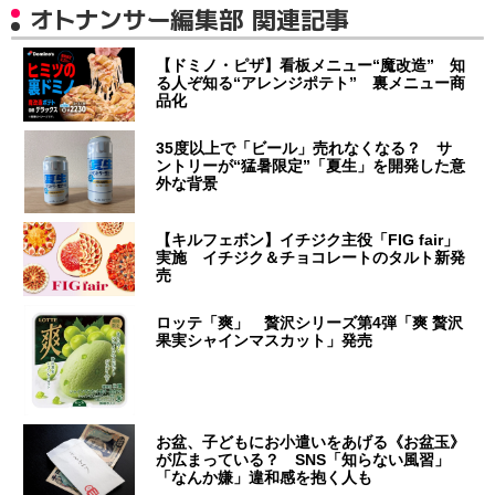
オトナンサー編集部 関連記事
【ドミノ・ピザ】看板メニュー“魔改造” 知
る人ぞ知る“アレンジポテト” 裏メニュー商
品化
35度以上で「ビール」売れなくなる？ サ
ントリーが“猛暑限定”「夏生」を開発した意
外な背景
【キルフェボン】イチジク主役「FIG fair」
実施 イチジク＆チョコレートのタルト新発
売
ロッテ「爽」 贅沢シリーズ第4弾「爽 贅沢
果実シャインマスカット」発売
お盆、子どもにお小遣いをあげる《お盆玉》
が広まっている？ SNS「知らない風習」
「なんか嫌」違和感を抱く人も