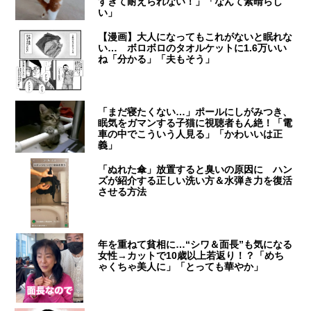
すぎて耐えられない！」「なんて素晴らし
い」
【漫画】大人になってもこれがないと眠れな
い… ボロボロのタオルケットに1.6万いい
ね「分かる」「夫もそう」
「まだ寝たくない…」ポールにしがみつき、
眠気をガマンする子猫に視聴者もん絶！「電
車の中でこういう人見る」「かわいいは正
義」
「ぬれた傘」放置すると臭いの原因に ハン
ズが紹介する正しい洗い方＆水弾き力を復活
させる方法
年を重ねて貧相に…“シワ＆面長”も気になる
女性→カットで10歳以上若返り！？「めち
ゃくちゃ美人に」「とっても華やか」