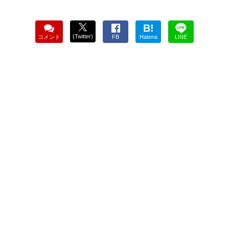
B!
(Twitter)
コメント
FB
Hatena
LINE