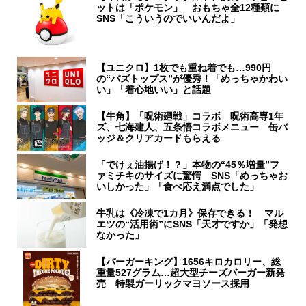
ットは「ポケモン」 おもちゃ全12種類に
SNS「こういうのでいいんだよ」
【ユニクロ】1枚でも重ね着でも…990円
の“バズトップス”が優秀！「めっちゃかわい
い」「着心地いい」と話題
【牛角】「呪術廻戦」コラボ 呪術高専1年
ズ、七海建人、五条悟コラボメニュー 缶バ
ッジ＆クリアカードもらえる
「でけぇ油揚げ！？」本物の“45％増量”フ
ァミチキのサイズに驚愕 SNS「めっちゃお
いしかった」「食べ応え満点でした」
牛乳は《冷凍で1カ月》保存できる！ マル
エツの“活用術”にSNS「天才ですか」「発想
なかった」
【バーガーキング】1656キロカロリー、総
重量527グラム…超大型チーズバーガー新発
売 特製ガーリックマヨソース採用