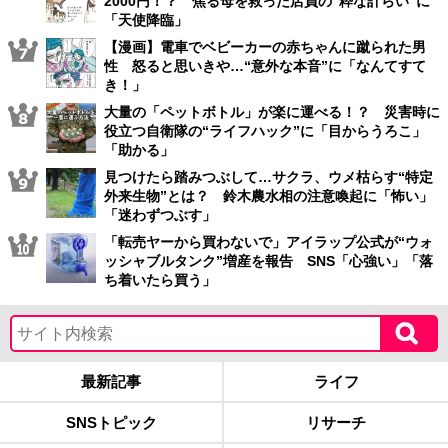
2000円！？ 焦る母を救った店員の“粋な計らい”に
「天使降臨」
【漫画】電車でベビーカーの赤ちゃんに蹴られた男
性 怒ると思いきや…“意外な本音”に「なんてすて
き！」
大量の「ペットボトル」が楽に運べる！？ 災害時に
役立つ自衛隊の“ライフハック”に「目からうろこ」
「助かる」
見つけたら踏みつぶして…サクラ、ウメ枯らす“特定
外来生物”とは？ 鈴木農水相の注意喚起に「怖い」
「迷わずつぶす」
「転売ヤーから買わないで」アイラップ公式が“ウォ
ッシャブルタンク”増産を報告 SNS「心強い」「落
ち着いたら買う」
最新記事
ライフ
SNSトピック
リサーチ