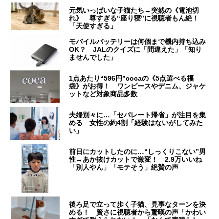
元気いっぱいな子猫たち→突然の《電池切
れ》 尊すぎる“座り寝”に視聴者もん絶！
「天使すぎる」
モバイルバッテリーは何個まで機内持ち込み
OK？ JALのクイズに「間違えた」「知り
ませんでした」
1点あたり“596円”cocaの《5点選べる福
袋》がお得！ ワンピースやデニム、ジャケ
ットなど対象商品多数
夫婦別々に…「セパレート帰省」が注目を集
める 女性の約4割「経験はないがしてみた
い」
前日にカットしたのに…“しっくりこない”男
性→あか抜けカットで激変！ 2.9万いいね
「別人やん」「モテそう」絶賛の声
後ろ足で立って歩く子猫、見事なターンを決
める！ 賢さに視聴者から驚嘆の声「かわい