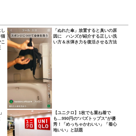
にし
「ぬれた傘」放置すると臭いの原
子猫
因に ハンズが紹介する正しい洗
でこ
い方＆水弾き力を復活させる方法
正
い」
【ユニクロ】1枚でも重ね着で
と
も…990円の“バズトップス”が優
秀！「めっちゃかわいい」「着心
地いい」と話題