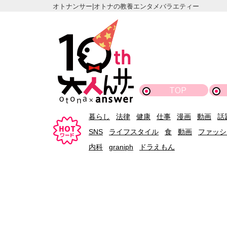
オトナンサー|オトナの教養エンタメバラエティー
TOP
暮らし
法律
健康
仕事
漫画
動画
話
SNS
ライフスタイル
食
動画
ファッシ
内科
graniph
ドラえもん