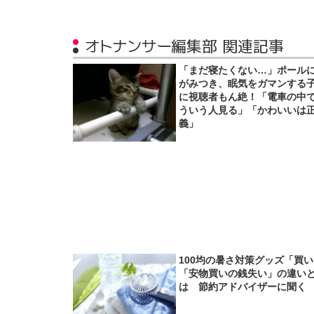
オトナンサー編集部 関連記事
「まだ寝たくない…」ポール
がみつき、眠気をガマンする
に視聴者もん絶！「電車の中
ういう人見る」「かわいいは
義」
100均の暑さ対策グッズ「買
「安物買いの銭失い」の違い
は 節約アドバイザーに聞く