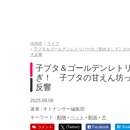
HOME
ライフ
子ブタ＆ゴールデンレトリバーの《初めまして》が
大反響
子ブタ＆ゴールデンレト
ぎ！ 子ブタの甘えん坊
反響
2025.08.06
著者 :
オトナンサー編集部
キーワード :
動物
•
ペット
•
動画
•
犬
コメント
(Twitter)
Facebook
B!
Boo