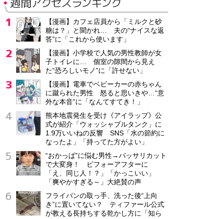
週間アクセスランキング
【漫画】カフェ店員から「ミルクと砂
糖は？」と聞かれ… 夫の“ナイスな返
答”に「これから使います」
【漫画】小学校で人気の男性教師が女
子トイレに… 個室の隙間から見え
た“恐ろしいモノ”に「許せない」
【漫画】電車でベビーカーの赤ちゃん
に蹴られた男性 怒ると思いきや…“意
外な本音”に「なんてすてき！」
熊本地震発生を受け《アイラップ》公
式が紹介「ウォッシャブルタンク」に
1.9万いいねの反響 SNS「水の節約に
なったよ」「持ってた方がよい」
“おかっぱ”に悩む男性→バッサリカット
で大変身！ ビフォーアフターに
「え、同じ人！？」「かっこいい」
「爽やかすぎる～」大絶賛の声
フライパンの取っ手、洗った後“上向
き”に置いてない？ ティファール公式
が教える長持ちする乾かし方に「知ら