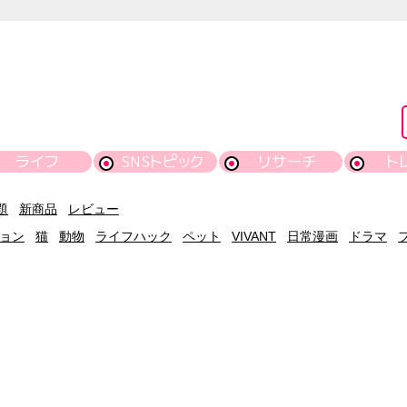
ライフ
SNSトピック
リサーチ
ト
題
新商品
レビュー
ョン
猫
動物
ライフハック
ペット
VIVANT
日常漫画
ドラマ