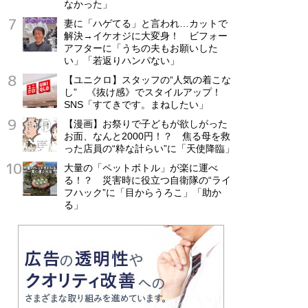
なかった」
妻に「ハゲてる」と言われ…カットで
解決→イケオジに大変身！ ビフォー
アフターに「うちの夫もお願いした
い」「若返りハンパない」
【ユニクロ】スタッフの“人気の着こな
し” 《抜け感》でスタイルアップ！
SNS「すてきです。まねしたい」
【漫画】お祭りで子どもが欲しがった
お面、なんと2000円！？ 焦る母を救
った店員の“粋な計らい”に「天使降臨」
大量の「ペットボトル」が楽に運べ
る！？ 災害時に役立つ自衛隊の“ライ
フハック”に「目からうろこ」「助か
る」