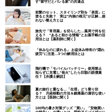
す“留守だとバレる家”の共通点
前髪のセット、スタイリング剤を「表面」に
塗ると失敗？ 実は“内側の根元”が正解…崩
れない整え方とは
旅先で「常用薬」を切らした…薬局で何を伝
える？ “あると助かる情報”とお薬手帳の活
用法とは【薬剤師に聞く】
「休みなのに疲れる」 お盆休み特有の“隠れ
疲労”に注意…3つの解消法とは
飛行機で「モバイルバッテリー」使用禁止
知らずに充電し“発火”したら巨額の賠償責
任？【弁護士解説】
夏の旅行と重なる…「生理」どう乗り切
る？ 月経移動の方法＆鎮痛薬の適切な使い
方とは【医師に聞く】
100均の暑さ対策グッズ「買い」「安物買い