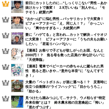
前日にカットしたのに…“しっくりこない”男性→あか
抜けカットで激変！ 2.9万いいね「別人やん」「モ
テそう」絶賛の声
“おかっぱ”に悩む男性→バッサリカットで大変身！
ビフォーアフターに「え、同じ人！？」「かっこい
い」「爽やかすぎる～」大絶賛の声
妻に「ハゲてる」と言われ…カットで解決→イケオジ
に大変身！ ビフォーアフターに「うちの夫もお願い
したい」「若返りハンパない」
【漫画】お祭りで子どもが欲しがったお面、なんと
2000円！？ 焦る母を救った店員の“粋な計らい”に
「天使降臨」
【漫画】電車でベビーカーの赤ちゃんに蹴られた男
性 怒ると思いきや…“意外な本音”に「なんてすて
き！」
大量の「ペットボトル」が楽に運べる！？ 災害時に
役立つ自衛隊の“ライフハック”に「目からうろこ」
「助かる」
見つけたら踏みつぶして…サクラ、ウメ枯らす“特定
外来生物”とは？ 鈴木農水相の注意喚起に「怖い」
「迷わずつぶす」