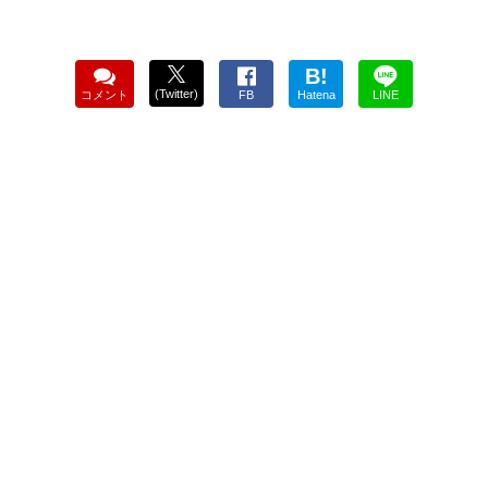
B!
(Twitter)
コメント
FB
Hatena
LINE