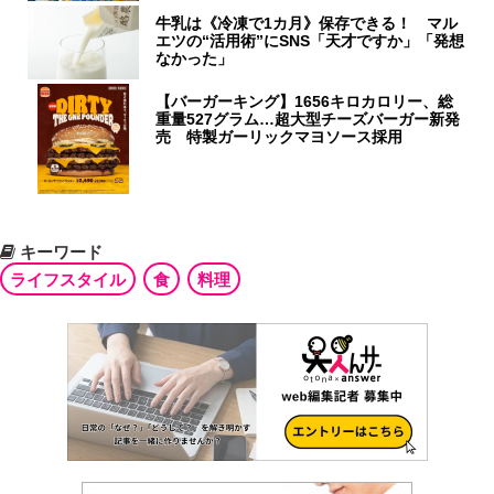
牛乳は《冷凍で1カ月》保存できる！ マル
エツの“活用術”にSNS「天才ですか」「発想
なかった」
【バーガーキング】1656キロカロリー、総
重量527グラム…超大型チーズバーガー新発
売 特製ガーリックマヨソース採用
キーワード
ライフスタイル
食
料理