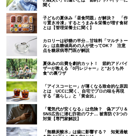
の銭失い」の違いとは 節約アドバイザーに
聞く
子どもの夏休み「昼食問題」が解決？ 「作
り置き冷凍」するとうまみ＆栄養が増す食材
とは【管理栄養士に聞く】
カロリーは砂糖の半分…甘味料「マルチトー
ル」は血糖値高めの人が使ってOK？ 注意
点を糖尿病専門医が解説
夏休みの出費を劇的カット！ 節約アドバイ
ザーが教える「0円レジャー」と“おうち外
食”の裏ワザ
「アイスコーヒー」が薄くなる致命的な原因
とは UCCに聞く、自宅でプロの味を再現
する「蒸らし」と「黄金比」
「電気代が安くなる」は危険？ 偽アプリ＆
SNS広告に潜む詐欺のワナ… 被害防ぐ3つの
対策【専門家解説】
「無糖炭酸水」は歯に影響する？ 知覚過敏