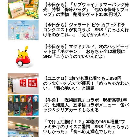
【今日から】「サブウェイ」サマーバッグ発
売 特製「保冷バッグ」「包める保冷サブラ
ップ」の実物 割引チケット3500円封入
【今日から】ジェラート ピケ カフェ×ドラ
ゴンクエストが初コラボ SNS「おっさん行
けるのかこれ…」「えぐかわいい」
【今日から】マクドナルド、次のハッピーセ
ットは「ポケモン」 おもちゃ全12種類に
SNS「こういうのでいいんだよ」
【ユニクロ】1枚でも重ね着でも…990円
の“バズトップス”が優秀！「めっちゃかわい
い」「着心地いい」と話題
【牛角】「呪術廻戦」コラボ 呪術高専1年
ズ、七海建人、五条悟コラボメニュー 缶バ
ッジ＆クリアカードもらえる
「でけぇ油揚げ！？」本物の“45％増量”フ
ァミチキのサイズに驚愕 SNS「めっちゃお
いしかった」「食べ応え満点でした」