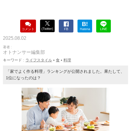
B!
(Twitter)
コメント
FB
Hatena
LINE
2025.08.02
著者 :
オトナンサー編集部
キーワード :
ライフスタイル
•
食
•
料理
「家でよく作る料理」ランキングが公開されました。果たして、
1位になったのは？