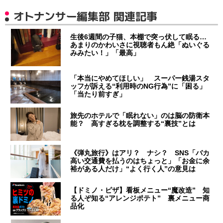
オトナンサー編集部 関連記事
生後6週間の子猫、本棚で突っ伏して眠る…
あまりのかわいさに視聴者もん絶「ぬいぐる
みみたい！」「最高」
「本当にやめてほしい」 スーパー銭湯スタ
ッフが訴える“利用時のNG行為”に「困る」
「当たり前すぎ」
旅先のホテルで「眠れない」のは脳の防衛本
能？ 高すぎる枕を調整する“裏技”とは
《弾丸旅行》はアリ？ ナシ？ SNS「バカ
高い交通費を払うのはちょっと」「お金に余
裕がある人だけ」“よく行く人”の意見は
【ドミノ・ピザ】看板メニュー“魔改造” 知
る人ぞ知る“アレンジポテト” 裏メニュー商
品化