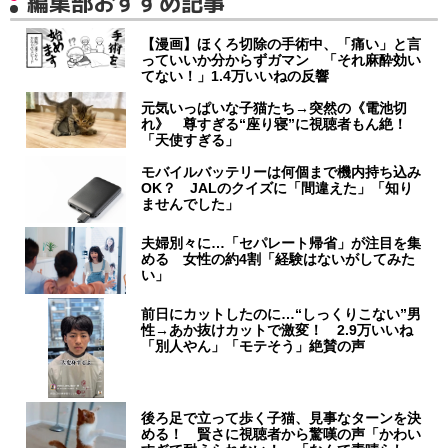
編集部おすすめ記事
【漫画】ほくろ切除の手術中、「痛い」と言
っていいか分からずガマン 「それ麻酔効い
てない！」1.4万いいねの反響
元気いっぱいな子猫たち→突然の《電池切
れ》 尊すぎる“座り寝”に視聴者もん絶！
「天使すぎる」
モバイルバッテリーは何個まで機内持ち込み
OK？ JALのクイズに「間違えた」「知り
ませんでした」
夫婦別々に…「セパレート帰省」が注目を集
める 女性の約4割「経験はないがしてみた
い」
前日にカットしたのに…“しっくりこない”男
性→あか抜けカットで激変！ 2.9万いいね
「別人やん」「モテそう」絶賛の声
後ろ足で立って歩く子猫、見事なターンを決
める！ 賢さに視聴者から驚嘆の声「かわい