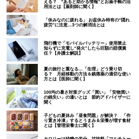
える？ “あると助かる情報”とお薬手帳の活
用法とは【薬剤師に聞く】
「休みなのに疲れる」 お盆休み特有の“隠れ
疲労”に注意…3つの解消法とは
飛行機で「モバイルバッテリー」使用禁止
知らずに充電し“発火”したら巨額の賠償責
任？【弁護士解説】
夏の旅行と重なる…「生理」どう乗り切
る？ 月経移動の方法＆鎮痛薬の適切な使い
方とは【医師に聞く】
100均の暑さ対策グッズ「買い」「安物買い
の銭失い」の違いとは 節約アドバイザーに
聞く
子どもの夏休み「昼食問題」が解決？ 「作
り置き冷凍」するとうまみ＆栄養が増す食材
とは【管理栄養士に聞く】
カロリーは砂糖の半分…甘味料「マルチトー