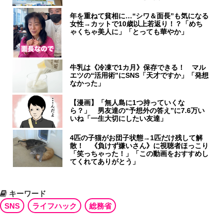
年を重ねて貧相に…“シワ＆面長”も気になる
女性→カットで10歳以上若返り！？「めち
ゃくちゃ美人に」「とっても華やか」
牛乳は《冷凍で1カ月》保存できる！ マル
エツの“活用術”にSNS「天才ですか」「発想
なかった」
【漫画】「無人島に1つ持っていくな
ら？」 男友達の“予想外の答え”に7.6万い
いね「一生大切にしたい友達」
4匹の子猫がお団子状態→1匹だけ残して解
散！ 《負けず嫌いさん》に視聴者ほっこり
「笑っちゃった！」「この動画をおすすめし
てくれてありがとう」
キーワード
SNS
ライフハック
総務省