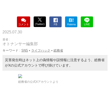
B!
(Twitter)
コメント
FB
Hatena
LINE
2025.07.30
著者 :
オトナンサー編集部
キーワード :
SNS
•
ライフハック
•
総務省
災害発生時はネット上の偽情報や誤情報に注意するよう、総務省
がXの公式アカウントで呼び掛けています。
総務省の公式Xアカウントより