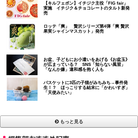
【キルフェボン】イチジク主役「FIG fair」
実施 イチジク＆チョコレートのタルト新発
売
ロッテ「爽」 贅沢シリーズ第4弾「爽 贅沢
果実シャインマスカット」発売
お盆、子どもにお小遣いをあげる《お盆玉》
が広まっている？ SNS「知らない風習」
「なんか嫌」違和感を抱く人も
バスケットに3匹の子猫がみちみち→事件発
生！？ ほっこりする結末に「かわいすぎ」
「天使みたい」
もっと見る