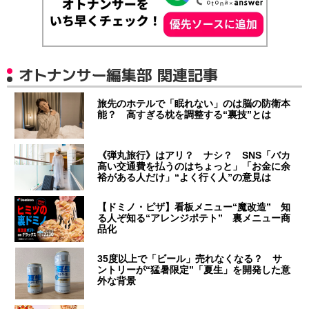
オトナンサー編集部 関連記事
旅先のホテルで「眠れない」のは脳の防衛本
能？ 高すぎる枕を調整する“裏技”とは
《弾丸旅行》はアリ？ ナシ？ SNS「バカ
高い交通費を払うのはちょっと」「お金に余
裕がある人だけ」“よく行く人”の意見は
【ドミノ・ピザ】看板メニュー“魔改造” 知
る人ぞ知る“アレンジポテト” 裏メニュー商
品化
35度以上で「ビール」売れなくなる？ サ
ントリーが“猛暑限定”「夏生」を開発した意
外な背景