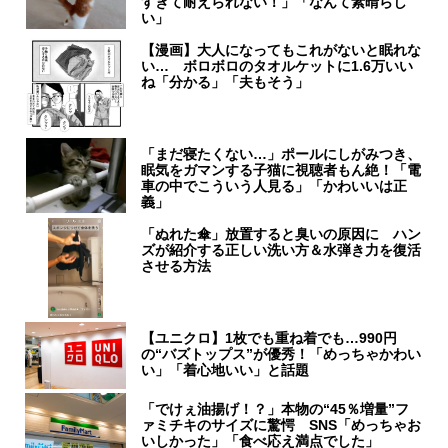
すぎて耐えられない！」「なんて素晴らし
い」
【漫画】大人になってもこれがないと眠れな
い… ボロボロのタオルケットに1.6万いい
ね「分かる」「夫もそう」
「まだ寝たくない…」ポールにしがみつき、
眠気をガマンする子猫に視聴者もん絶！「電
車の中でこういう人見る」「かわいいは正
義」
「ぬれた傘」放置すると臭いの原因に ハン
ズが紹介する正しい洗い方＆水弾き力を復活
させる方法
【ユニクロ】1枚でも重ね着でも…990円
の“バズトップス”が優秀！「めっちゃかわい
い」「着心地いい」と話題
「でけぇ油揚げ！？」本物の“45％増量”フ
ァミチキのサイズに驚愕 SNS「めっちゃお
いしかった」「食べ応え満点でした」