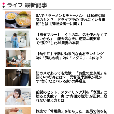
ライフ 最新記事
SAで「ラーメン＆チャーハン」は猛烈な眠
気のもと？ ドライブ中の“疲れにくい食事
術”とは【管理栄養士に聞く】
【帰省ブルー】「うちの親、気を使わなくて
いいから」 能天気な夫に絶望…義実家
で“孤立”した36歳妻の本音
【熱中症】予防に効果的な食材ランキング
3位「鶏むね肉」2位「マグロ」…1位は？
防カメがあっても危険…「お盆の空き巣」を
招くNG行為とは？ 元警視庁刑事が明か
す“留守だとバレる家”の共通点
前髪のセット、スタイリング剤を「表面」に
塗ると失敗？ 実は“内側の根元”が正解…崩
れない整え方とは
旅先で「常用薬」を切らした…薬局で何を伝