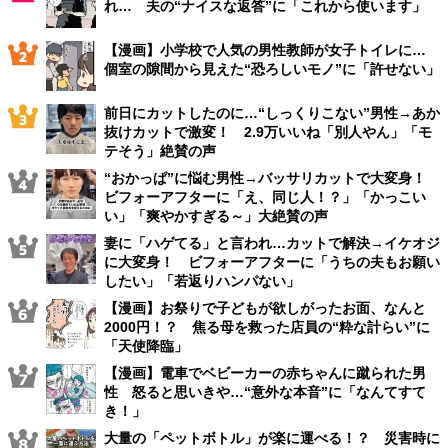
れ… 夫の“ナイスな返答”に「これから使います」
【漫画】小学校で人気の男性教師が女子トイレに…
個室の隙間から見えた“恐ろしいモノ”に「許せない」
前日にカットしたのに…“しっくりこない”男性→あか
抜けカットで激変！ 2.9万いいね「別人やん」「モ
テそう」絶賛の声
“おかっぱ”に悩む男性→バッサリカットで大変身！
ビフォーアフターに「え、同じ人！？」「かっこい
い」「爽やかすぎる～」大絶賛の声
妻に「ハゲてる」と言われ…カットで解決→イケオジ
に大変身！ ビフォーアフターに「うちの夫もお願い
したい」「若返りハンパない」
【漫画】お祭りで子どもが欲しがったお面、なんと
2000円！？ 焦る母を救った店員の“粋な計らい”に
「天使降臨」
【漫画】電車でベビーカーの赤ちゃんに蹴られた男
性 怒ると思いきや…“意外な本音”に「なんてすて
き！」
大量の「ペットボトル」が楽に運べる！？ 災害時に