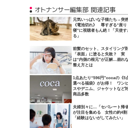
オトナンサー編集部 関連記事
元気いっぱいな子猫たち→突
《電池切れ》 尊すぎる“座り
寝”に視聴者もん絶！「天使す
る」
前髪のセット、スタイリング
「表面」に塗ると失敗？ 実
は“内側の根元”が正解…崩れ
整え方とは
1点あたり“596円”cocaの《5
選べる福袋》がお得！ ワン
スやデニム、ジャケットなど
商品多数
夫婦別々に…「セパレート帰
が注目を集める 女性の約4割
「経験はないがしてみたい」