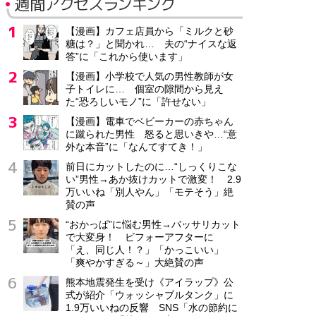
週間アクセスランキング
【漫画】カフェ店員から「ミルクと砂
糖は？」と聞かれ… 夫の“ナイスな返
答”に「これから使います」
【漫画】小学校で人気の男性教師が女
子トイレに… 個室の隙間から見え
た“恐ろしいモノ”に「許せない」
【漫画】電車でベビーカーの赤ちゃん
に蹴られた男性 怒ると思いきや…“意
外な本音”に「なんてすてき！」
前日にカットしたのに…“しっくりこな
い”男性→あか抜けカットで激変！ 2.9
万いいね「別人やん」「モテそう」絶
賛の声
“おかっぱ”に悩む男性→バッサリカット
で大変身！ ビフォーアフターに
「え、同じ人！？」「かっこいい」
「爽やかすぎる～」大絶賛の声
熊本地震発生を受け《アイラップ》公
式が紹介「ウォッシャブルタンク」に
1.9万いいねの反響 SNS「水の節約に