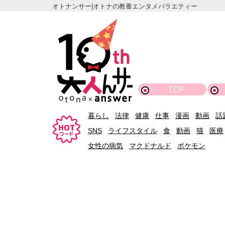
オトナンサー|オトナの教養エンタメバラエティー
TOP
暮らし
法律
健康
仕事
漫画
動画
話
SNS
ライフスタイル
食
動画
猫
医療
女性の病気
マクドナルド
ポケモン