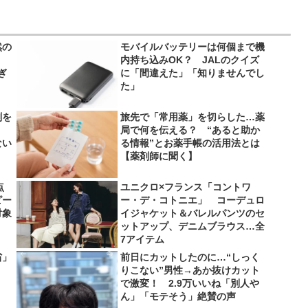
然の
モバイルバッテリーは何個まで機
内持ち込みOK？ JALのクイズ
ぎ
に「間違えた」「知りませんでし
た」
剤を
旅先で「常用薬」を切らした…薬
局で何を伝える？ “あると助か
ない
る情報”とお薬手帳の活用法とは
【薬剤師に聞く】
点
ユニクロ×フランス「コントワ
ピー
ー・デ・コトニエ」 コーデュロ
対象
イジャケット＆バレルパンツのセ
ットアップ、デニムブラウス…全
7アイテム
省」
前日にカットしたのに…“しっく
りこない”男性→あか抜けカット
で激変！ 2.9万いいね「別人や
ん」「モテそう」絶賛の声