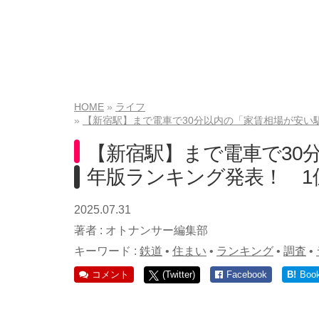
HOME
ライフ
【新宿駅】まで電車で30分以内の「家賃相場が安い駅
【新宿駅】まで電車で30分
年版ランキング発表！ 1
2025.07.31
著者 :
オトナンサー編集部
キーワード :
鉄道
•
住まい
•
ランキング
•
調査
•
コメント
(Twitter)
Facebook
B!
Boo