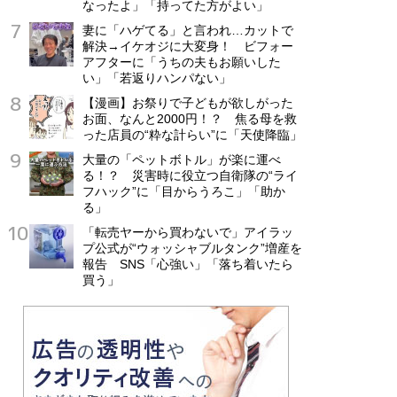
なったよ」「持ってた方がよい」
妻に「ハゲてる」と言われ…カットで
解決→イケオジに大変身！ ビフォー
アフターに「うちの夫もお願いした
い」「若返りハンパない」
【漫画】お祭りで子どもが欲しがった
お面、なんと2000円！？ 焦る母を救
った店員の“粋な計らい”に「天使降臨」
大量の「ペットボトル」が楽に運べ
る！？ 災害時に役立つ自衛隊の“ライ
フハック”に「目からうろこ」「助か
る」
「転売ヤーから買わないで」アイラッ
プ公式が“ウォッシャブルタンク”増産を
報告 SNS「心強い」「落ち着いたら
買う」