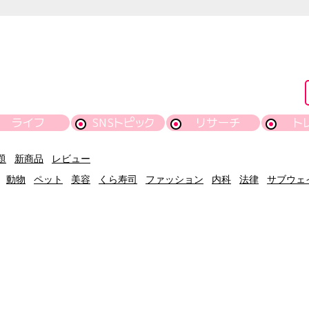
ライフ
SNSトピック
リサーチ
ト
題
新商品
レビュー
動物
ペット
美容
くら寿司
ファッション
内科
法律
サブウェ