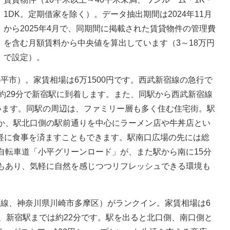
1DK。定期借家を除く）。データ抽出期間は2024年11月
から2025年4月で、同期間に掲載された賃貸物件の管理費
を含む月額賃料から中央値を算出しています（3～18万円
で設定）。
市）。家賃相場は6万1500円です。西武新宿線の急行で
約29分で新宿駅に到着します。また、同駅から西武新宿線
います。同駅の周辺は、ファミリー層も多く住む住宅街。駅
ほか、駅北口側の駅前通りを中心にラーメン店や牛丼店とい
軽に食事を済ますこともできます。駅南口広場の先には総
自転車道「小平グリーンロード」が、また駅から南に15分
園もあり、気軽に自然を感じつつリフレッシュできる環境も
線、神奈川県川崎市多摩区）がランクイン。家賃相場は6
し、新宿駅までは約22分です。駅を出ると北口側、南口側と