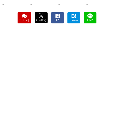
B!
(Twitter)
コメント
FB
Hatena
LINE