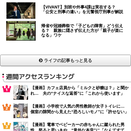
【VIVANT】別班や外事4課は実在する？
「公安と刑事の違い」を元警視庁刑事が解説
帰省や冠婚葬祭で「子どもの障害」どう伝え
る？ 親族に隠さず伝えた方が「親子が楽に
なる」ワケ
ライフの記事もっと見る
週間アクセスランキング
【漫画】カフェ店員から「ミルクと砂糖は？」と聞か
れ… 夫の“ナイスな返答”に「これから使います」
【漫画】小学校で人気の男性教師が女子トイレに…
個室の隙間から見えた“恐ろしいモノ”に「許せない」
【漫画】電車でベビーカーの赤ちゃんに蹴られた男
性 怒ると思いきや…“意外な本音”に「なんてすて