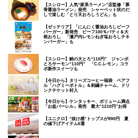
【スシロー】人気“家系ラーメン”店監修「豚
骨醤油ラーメン」発売 シャーベット状のだ
しで楽しむ「とり天おろしうどん」も
【ゼッテリア】「にんにく醤油おろしビーフ
バーガー」新発売 ビーフ100％パティ＆大
根おろし 「瀬戸内レモンねぎ塩おろしチキ
ンバーガー」も
【スシロー】鮪の大とろ“110円” ジャンボ
とろサーモン“110円” 「C.C.レモン」コラ
ボ新作スイーツも
【今日から】タリーズコーヒー福袋 ベアフ
ル「ハグミーボトル」＆刺繍チャーム、ドリ
ンクチケット封入
【今日から】ケンタッキー、ボリューム満点
「お盆バーレル」発売 最大“1210円”お得
【ユニクロ】“抜け感”トップスが990円 夏
の値下げアイテム6選