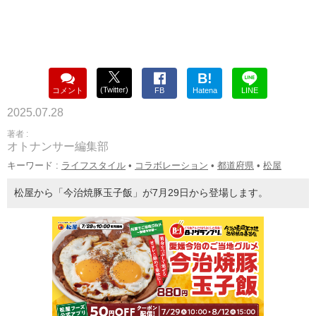
B!
(Twitter)
コメント
FB
Hatena
LINE
2025.07.28
著者 :
オトナンサー編集部
キーワード :
ライフスタイル
•
コラボレーション
•
都道府県
•
松屋
松屋から「今治焼豚玉子飯」が7月29日から登場します。