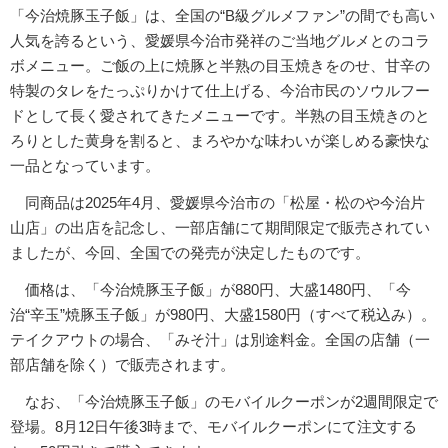
「今治焼豚玉子飯」は、全国の“B級グルメファン”の間でも高い
人気を誇るという、愛媛県今治市発祥のご当地グルメとのコラ
ボメニュー。ご飯の上に焼豚と半熟の目玉焼きをのせ、甘辛の
特製のタレをたっぷりかけて仕上げる、今治市民のソウルフー
ドとして長く愛されてきたメニューです。半熟の目玉焼きのと
ろりとした黄身を割ると、まろやかな味わいが楽しめる豪快な
一品となっています。
同商品は2025年4月、愛媛県今治市の「松屋・松のや今治片
山店」の出店を記念し、一部店舗にて期間限定で販売されてい
ましたが、今回、全国での発売が決定したものです。
価格は、「今治焼豚玉子飯」が880円、大盛1480円、「今
治“辛玉”焼豚玉子飯」が980円、大盛1580円（すべて税込み）。
テイクアウトの場合、「みそ汁」は別途料金。全国の店舗（一
部店舗を除く）で販売されます。
なお、「今治焼豚玉子飯」のモバイルクーポンが2週間限定で
登場。8月12日午後3時まで、モバイルクーポンにて注文する