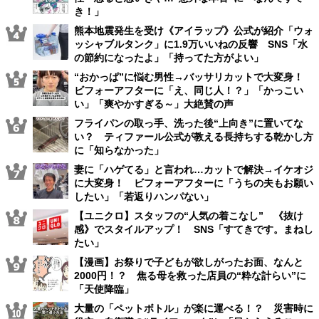
き！」
熊本地震発生を受け《アイラップ》公式が紹介「ウォ
ッシャブルタンク」に1.9万いいねの反響 SNS「水
の節約になったよ」「持ってた方がよい」
“おかっぱ”に悩む男性→バッサリカットで大変身！
ビフォーアフターに「え、同じ人！？」「かっこい
い」「爽やかすぎる～」大絶賛の声
フライパンの取っ手、洗った後“上向き”に置いてな
い？ ティファール公式が教える長持ちする乾かし方
に「知らなかった」
妻に「ハゲてる」と言われ…カットで解決→イケオジ
に大変身！ ビフォーアフターに「うちの夫もお願い
したい」「若返りハンパない」
【ユニクロ】スタッフの“人気の着こなし” 《抜け
感》でスタイルアップ！ SNS「すてきです。まねし
たい」
【漫画】お祭りで子どもが欲しがったお面、なんと
2000円！？ 焦る母を救った店員の“粋な計らい”に
「天使降臨」
大量の「ペットボトル」が楽に運べる！？ 災害時に