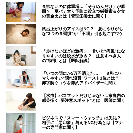
食欲ないのに体重増…「そうめんだけ」が原
因？ 夏バテ太り予防に役立つ栄養素＆夕食
の黄金比とは【管理栄養士に聞く】
風呂上がりのアイスはNG？ 夏にやりがち
な“3つの食習慣”が「不眠」引き起こすワケ
「歩けないほどの激痛」 暑いと“痛風”にな
りやすいのは脱水が原因？ 注意すべき人
の“特徴”とは【医師解説】
「いつの間にか5万円消えた…」 8月にハ
マりやすい“隠れ浪費”ワースト1位とは？
赤字防ぐコツを節約アドバイザーに聞く
【水虫】バスマットだけじゃない…家庭内の
感染招く“要注意スポット”とは 医師に聞く
ビジネスで「スマートウォッチ」は失礼？
相手に「悪印象」与えるNG行為とは【マナ
ーの専門家に聞く】