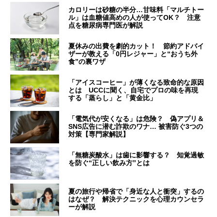
カロリーは砂糖の半分…甘味料「マルチトー
ル」は血糖値高めの人が使ってOK？ 注意
点を糖尿病専門医が解説
夏休みの出費を劇的カット！ 節約アドバイ
ザーが教える「0円レジャー」と“おうち外
食”の裏ワザ
「アイスコーヒー」が薄くなる致命的な原因
とは UCCに聞く、自宅でプロの味を再現
する「蒸らし」と「黄金比」
「電気代が安くなる」は危険？ 偽アプリ＆
SNS広告に潜む詐欺のワナ… 被害防ぐ3つの
対策【専門家解説】
「無糖炭酸水」は歯に影響する？ 知覚過敏
を防ぐ“正しい飲み方”とは
夏の旅行や帰省で「身近な人と衝突」するの
はなぜ？ 解決テクニックを心理カウンセラ
ーが解説