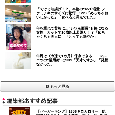
「でけぇ油揚げ！？」本物の“45％増量”フ
ァミチキのサイズに驚愕 SNS「めっちゃお
いしかった」「食べ応え満点でした」
年を重ねて貧相に…“シワ＆面長”も気になる
女性→カットで10歳以上若返り！？「めち
ゃくちゃ美人に」「とっても華やか」
牛乳は《冷凍で1カ月》保存できる！ マル
エツの“活用術”にSNS「天才ですか」「発想
なかった」
もっと見る
編集部おすすめ記事
【バーガーキング】1656キロカロリー、総