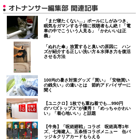
オトナンサー編集部 関連記事
「まだ寝たくない…」ポールにしがみつき、
眠気をガマンする子猫に視聴者もん絶！「電
車の中でこういう人見る」「かわいいは正
義」
「ぬれた傘」放置すると臭いの原因に ハン
ズが紹介する正しい洗い方＆水弾き力を復活
させる方法
100均の暑さ対策グッズ「買い」「安物買い
の銭失い」の違いとは 節約アドバイザーに
聞く
【ユニクロ】1枚でも重ね着でも…990円
の“バズトップス”が優秀！「めっちゃかわい
い」「着心地いい」と話題
【牛角】「呪術廻戦」コラボ 呪術高専1年
ズ、七海建人、五条悟コラボメニュー 缶バ
ッジ＆クリアカードもらえる