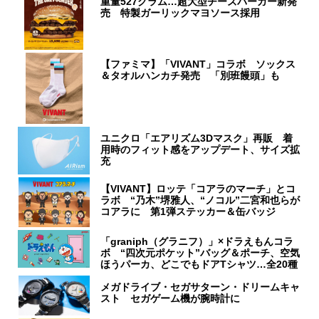
重量527グラム…超大型チーズバーガー新発
売 特製ガーリックマヨソース採用
【ファミマ】「VIVANT」コラボ ソックス
＆タオルハンカチ発売 「別班饅頭」も
ユニクロ「エアリズム3Dマスク」再販 着
用時のフィット感をアップデート、サイズ拡
充
【VIVANT】ロッテ「コアラのマーチ」とコ
ラボ “乃木”堺雅人、“ノコル”二宮和也らが
コアラに 第1弾ステッカー＆缶バッジ
「graniph（グラニフ）」×ドラえもんコラ
ボ “四次元ポケット”バッグ＆ポーチ、空気
ほうパーカ、どこでもドアTシャツ…全20種
メガドライブ・セガサターン・ドリームキャ
スト セガゲーム機が腕時計に