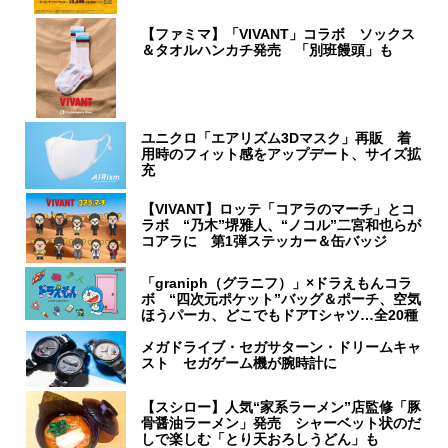
【ファミマ】「VIVANT」コラボ ソックス
＆タオルハンカチ発売 「別班饅頭」も
ユニクロ「エアリズム3Dマスク」再販 着
用時のフィット感をアップデート、サイズ拡
充
【VIVANT】ロッテ「コアラのマーチ」とコ
ラボ “乃木”堺雅人、“ノコル”二宮和也らが
コアラに 第1弾ステッカー＆缶バッジ
「graniph（グラニフ）」×ドラえもんコラ
ボ “四次元ポケット”バッグ＆ポーチ、空気
ほうパーカ、どこでもドアTシャツ…全20種
メガドライブ・セガサターン・ドリームキャ
スト セガゲーム機が腕時計に
【スシロー】人気“家系ラーメン”店監修「豚
骨醤油ラーメン」発売 シャーベット状のだ
しで楽しむ「とり天おろしうどん」も