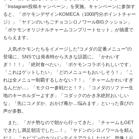
「Instagram投稿キャンペーン」を実施。キャンペーンに参加す
ると、「ポケモンデザインKOMECA（1000円分ポイントチャー
ジ）」「ヤドンのいちごチョコシロノワールBIGクッション」
「ポケモンオリジナルチャームコンプリートセット」が抽選で
もらえます。
人気ポケモンたちをイメージした“コメダの定番メニュー”の
登場に、SNSでは発表時から大きな話題に。「かわいす
ぎ！！！」「絶対食べたい」「ポケモンコラボうれしいです」
「これはゲットしたい」「どのメニューもおいしそう！」「こ
れは全メニュー制覇するしかない？！」「チャームかわいすぎ
るんだが…」「モクロー参戦だと！？」「コメダのソファー生
地のキーホルダーよすぎ」「コダックのかき氷絶対おいしい
な」「先にコメダか、おかげ庵か…悩みます」といった喜びの
声が多数。
また、「ガチ勢なので朝から行ってきた」「チャームもGET
できたし満足朝活でした…！」「ヤドンのシロノワールを頼ん
だよ」「カビゴンのカツパンテイクアウトしたけど、想像より