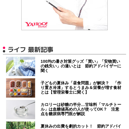
ライフ 最新記事
100均の暑さ対策グッズ「買い」「安物買い
の銭失い」の違いとは 節約アドバイザーに
聞く
子どもの夏休み「昼食問題」が解決？ 「作
り置き冷凍」するとうまみ＆栄養が増す食材
とは【管理栄養士に聞く】
カロリーは砂糖の半分…甘味料「マルチトー
ル」は血糖値高めの人が使ってOK？ 注意
点を糖尿病専門医が解説
夏休みの出費を劇的カット！ 節約アドバイ