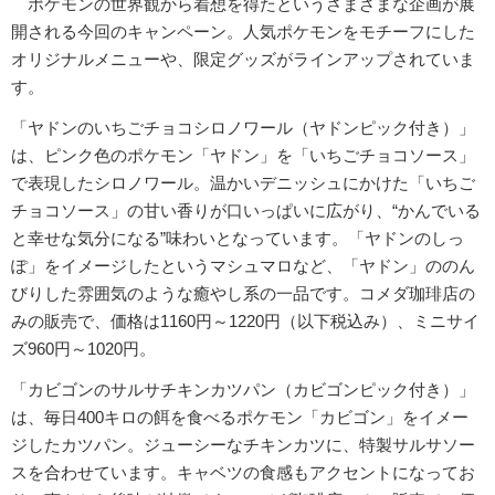
ポケモンの世界観から着想を得たというさまざまな企画が展
開される今回のキャンペーン。人気ポケモンをモチーフにした
オリジナルメニューや、限定グッズがラインアップされていま
す。
「ヤドンのいちごチョコシロノワール（ヤドンピック付き）」
は、ピンク色のポケモン「ヤドン」を「いちごチョコソース」
で表現したシロノワール。温かいデニッシュにかけた「いちご
チョコソース」の甘い香りが口いっぱいに広がり、“かんでいる
と幸せな気分になる”味わいとなっています。「ヤドンのしっ
ぽ」をイメージしたというマシュマロなど、「ヤドン」ののん
びりした雰囲気のような癒やし系の一品です。コメダ珈琲店の
みの販売で、価格は1160円～1220円（以下税込み）、ミニサイ
ズ960円～1020円。
「カビゴンのサルサチキンカツパン（カビゴンピック付き）」
は、毎日400キロの餌を食べるポケモン「カビゴン」をイメー
ジしたカツパン。ジューシーなチキンカツに、特製サルサソー
スを合わせています。キャベツの食感もアクセントになってお