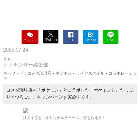
B!
(Twitter)
コメント
FB
Hatena
LINE
2025.07.24
著者 :
オトナンサー編集部
キーワード :
コメダ珈琲店
•
ポケモン
•
ライフスタイル
•
コラボレーショ
ン
コメダ珈琲店が「ポケモン」とコラボした「ポケモンと、たっぷ
りくつろご。」キャンペーンを実施中です。
注文すると「オリジナルチャーム」がもらえる！