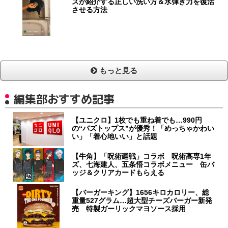
ズが紹介する正しい洗い方＆水弾き力を復活
させる方法
もっと見る
編集部おすすめ記事
【ユニクロ】1枚でも重ね着でも…990円
の“バズトップス”が優秀！「めっちゃかわい
い」「着心地いい」と話題
【牛角】「呪術廻戦」コラボ 呪術高専1年
ズ、七海建人、五条悟コラボメニュー 缶バ
ッジ＆クリアカードもらえる
【バーガーキング】1656キロカロリー、総
重量527グラム…超大型チーズバーガー新発
売 特製ガーリックマヨソース採用