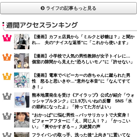
ライフの記事もっと見る
週間アクセスランキング
【漫画】カフェ店員から「ミルクと砂糖は？」と聞か
れ… 夫の“ナイスな返答”に「これから使います」
【漫画】小学校で人気の男性教師が女子トイレに…
個室の隙間から見えた“恐ろしいモノ”に「許せない」
【漫画】電車でベビーカーの赤ちゃんに蹴られた男
性 怒ると思いきや…“意外な本音”に「なんてすて
き！」
熊本地震発生を受け《アイラップ》公式が紹介「ウォ
ッシャブルタンク」に1.9万いいねの反響 SNS「水
の節約になったよ」「持ってた方がよい」
“おかっぱ”に悩む男性→バッサリカットで大変身！
ビフォーアフターに「え、同じ人！？」「かっこい
い」「爽やかすぎる～」大絶賛の声
フライパンの取っ手、洗った後“上向き”に置いてな