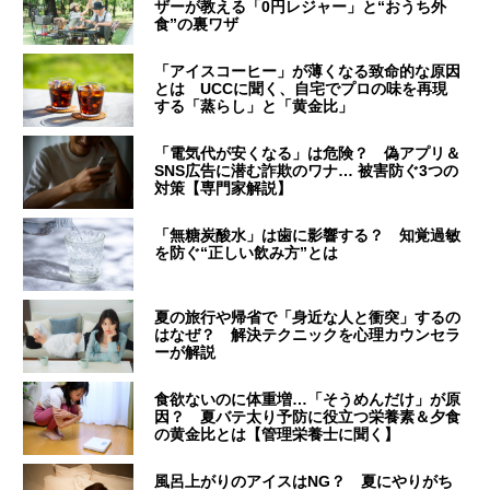
ザーが教える「0円レジャー」と“おうち外
食”の裏ワザ
「アイスコーヒー」が薄くなる致命的な原因
とは UCCに聞く、自宅でプロの味を再現
する「蒸らし」と「黄金比」
「電気代が安くなる」は危険？ 偽アプリ＆
SNS広告に潜む詐欺のワナ… 被害防ぐ3つの
対策【専門家解説】
「無糖炭酸水」は歯に影響する？ 知覚過敏
を防ぐ“正しい飲み方”とは
夏の旅行や帰省で「身近な人と衝突」するの
はなぜ？ 解決テクニックを心理カウンセラ
ーが解説
食欲ないのに体重増…「そうめんだけ」が原
因？ 夏バテ太り予防に役立つ栄養素＆夕食
の黄金比とは【管理栄養士に聞く】
風呂上がりのアイスはNG？ 夏にやりがち