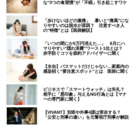
な“3つの食習慣”が「不眠」引き起こすワケ
「歩けないほどの激痛」 暑いと“痛風”にな
りやすいのは脱水が原因？ 注意すべき人
の“特徴”とは【医師解説】
「いつの間にか5万円消えた…」 8月にハ
マりやすい“隠れ浪費”ワースト1位とは？
赤字防ぐコツを節約アドバイザーに聞く
【水虫】バスマットだけじゃない…家庭内の
感染招く“要注意スポット”とは 医師に聞く
ビジネスで「スマートウォッチ」は失礼？
相手に「悪印象」与えるNG行為とは【マナ
ーの専門家に聞く】
【VIVANT】別班や外事4課は実在する？
「公安と刑事の違い」を元警視庁刑事が解説