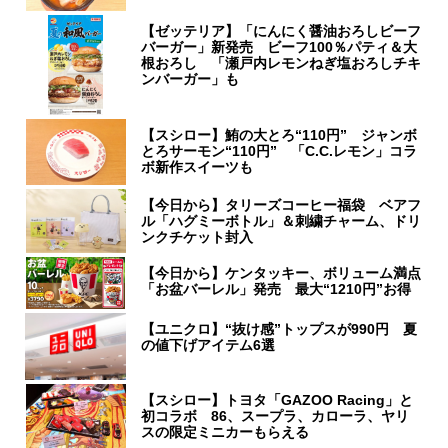
【ゼッテリア】「にんにく醤油おろしビーフ
バーガー」新発売 ビーフ100％パティ＆大
根おろし 「瀬戸内レモンねぎ塩おろしチキ
ンバーガー」も
【スシロー】鮪の大とろ“110円” ジャンボ
とろサーモン“110円” 「C.C.レモン」コラ
ボ新作スイーツも
【今日から】タリーズコーヒー福袋 ベアフ
ル「ハグミーボトル」＆刺繍チャーム、ドリ
ンクチケット封入
【今日から】ケンタッキー、ボリューム満点
「お盆バーレル」発売 最大“1210円”お得
【ユニクロ】“抜け感”トップスが990円 夏
の値下げアイテム6選
【スシロー】トヨタ「GAZOO Racing」と
初コラボ 86、スープラ、カローラ、ヤリ
スの限定ミニカーもらえる