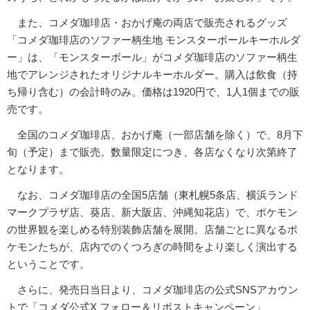
また、コメダ珈琲店・おかげ庵の両店で販売されるグッズ
「コメダ珈琲店のソファー柄生地 モンスターボールキーホルダ
ー」は、「モンスターボール」がコメダ珈琲店のソファー柄生
地でアレンジされたオリジナルキーホルダー。購入は飲食（持
ち帰り含む）の会計時のみ。価格は1920円で、1人1個までの販
売です。
全国のコメダ珈琲店、おかげ庵（一部店舗を除く）で、8月下
旬（予定）まで販売。数量限定につき、各店なくなり次第終了
となります。
なお、コメダ珈琲店の全国5店舗（東札幌5条店、横浜ランド
マークプラザ店、葵店、新大阪店、沖縄知花店）で、ポケモン
の世界観を楽しめる特別装飾店舗を展開。店舗ごとに異なるポ
ケモンたちが、店内でのくつろぎの時間をより楽しく演出する
ということです。
さらに、発売日当日より、コメダ珈琲店の公式SNSアカウン
トで「コメダ公式X フォロー＆リポストキャンペーン」