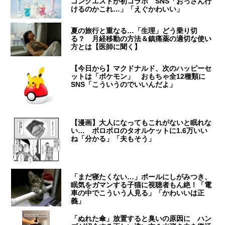
ゴンクエストが初コラボ SNS「おっさん行
けるのかこれ…」「えぐかわいい」
夏の旅行と重なる…「生理」どう乗り切
る？ 月経移動の方法＆鎮痛薬の適切な使い
方とは【医師に聞く】
【今日から】マクドナルド、次のハッピーセ
ットは「ポケモン」 おもちゃ全12種類に
SNS「こういうのでいいんだよ」
【漫画】大人になってもこれがないと眠れな
い… ボロボロのタオルケットに1.6万いい
ね「分かる」「夫もそう」
「まだ寝たくない…」ポールにしがみつき、
眠気をガマンする子猫に視聴者もん絶！「電
車の中でこういう人見る」「かわいいは正
義」
「ぬれた傘」放置すると臭いの原因に ハン