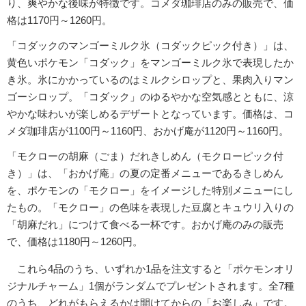
り、爽やかな後味が特徴です。コメダ珈琲店のみの販売で、価
格は1170円～1260円。
「コダックのマンゴーミルク氷（コダックピック付き）」は、
黄色いポケモン「コダック」をマンゴーミルク氷で表現したか
き氷。氷にかかっているのはミルクシロップと、果肉入りマン
ゴーシロップ。「コダック」のゆるやかな空気感とともに、涼
やかな味わいが楽しめるデザートとなっています。価格は、コ
メダ珈琲店が1100円～1160円、おかげ庵が1120円～1160円。
「モクローの胡麻（ごま）だれきしめん（モクローピック付
き）」は、「おかげ庵」の夏の定番メニューであるきしめん
を、ポケモンの「モクロー」をイメージした特別メニューにし
たもの。「モクロー」の色味を表現した豆腐とキュウリ入りの
「胡麻だれ」につけて食べる一杯です。おかげ庵のみの販売
で、価格は1180円～1260円。
これら4品のうち、いずれか1品を注文すると「ポケモンオリ
ジナルチャーム」1個がランダムでプレゼントされます。全7種
のうち、どれがもらえるかは開けてからの「お楽しみ」です。