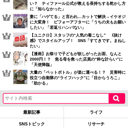
い？ ティファール公式が教える長持ちする乾かし方
に「知らなかった」
妻に「ハゲてる」と言われ…カットで解決→イケオジ
に大変身！ ビフォーアフターに「うちの夫もお願い
したい」「若返りハンパない」
【ユニクロ】スタッフの“人気の着こなし” 《抜け
感》でスタイルアップ！ SNS「すてきです。まねし
たい」
【漫画】お祭りで子どもが欲しがったお面、なんと
2000円！？ 焦る母を救った店員の“粋な計らい”に
「天使降臨」
大量の「ペットボトル」が楽に運べる！？ 災害時に
役立つ自衛隊の“ライフハック”に「目からうろこ」
「助かる」
最新記事
ライフ
SNSトピック
リサーチ