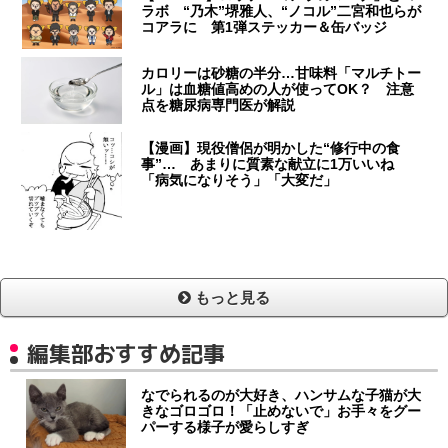
ラボ “乃木”堺雅人、“ノコル”二宮和也らが
コアラに 第1弾ステッカー＆缶バッジ
カロリーは砂糖の半分…甘味料「マルチトー
ル」は血糖値高めの人が使ってOK？ 注意
点を糖尿病専門医が解説
【漫画】現役僧侶が明かした“修行中の食
事”… あまりに質素な献立に1万いいね
「病気になりそう」「大変だ」
もっと見る
編集部おすすめ記事
なでられるのが大好き、ハンサムな子猫が大
きなゴロゴロ！「止めないで」お手々をグー
パーする様子が愛らしすぎ