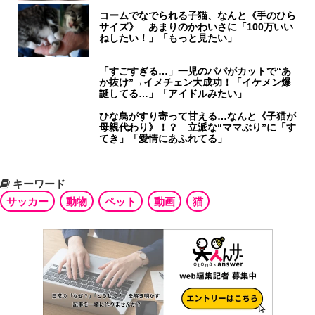
コームでなでられる子猫、なんと《手のひら
サイズ》 あまりのかわいさに「100万いい
ねしたい！」「もっと見たい」
「すごすぎる…」一児のパパがカットで“あ
か抜け”→イメチェン大成功！「イケメン爆
誕してる…」「アイドルみたい」
ひな鳥がすり寄って甘える…なんと《子猫が
母親代わり》！？ 立派な“ママぶり”に「す
てき」「愛情にあふれてる」
キーワード
サッカー
動物
ペット
動画
猫