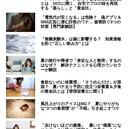
とは UCCに聞く、自宅でプロの味を再現
する「蒸らし」と「黄金比」
「電気代が安くなる」は危険？ 偽アプリ＆
SNS広告に潜む詐欺のワナ… 被害防ぐ3つの
対策【専門家解説】
「無糖炭酸水」は歯に影響する？ 知覚過敏
を防ぐ“正しい飲み方”とは
夏の旅行や帰省で「身近な人と衝突」するの
はなぜ？ 解決テクニックを心理カウンセラ
ーが解説
食欲ないのに体重増…「そうめんだけ」が原
因？ 夏バテ太り予防に役立つ栄養素＆夕食
の黄金比とは【管理栄養士に聞く】
風呂上がりのアイスはNG？ 夏にやりがち
な“3つの食習慣”が「不眠」引き起こすワケ
「歩けないほどの激痛」 暑いと“痛風”にな