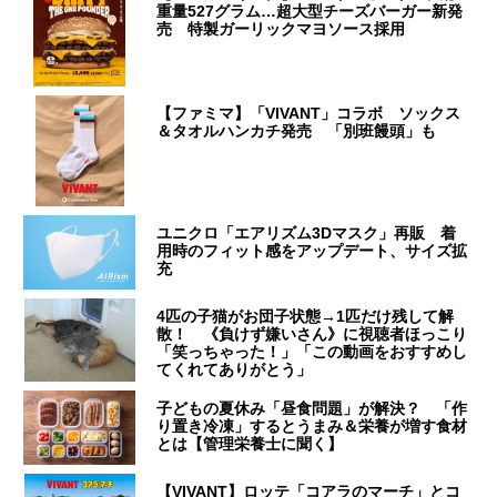
重量527グラム…超大型チーズバーガー新発
売 特製ガーリックマヨソース採用
【ファミマ】「VIVANT」コラボ ソックス
＆タオルハンカチ発売 「別班饅頭」も
ユニクロ「エアリズム3Dマスク」再販 着
用時のフィット感をアップデート、サイズ拡
充
4匹の子猫がお団子状態→1匹だけ残して解
散！ 《負けず嫌いさん》に視聴者ほっこり
「笑っちゃった！」「この動画をおすすめし
てくれてありがとう」
子どもの夏休み「昼食問題」が解決？ 「作
り置き冷凍」するとうまみ＆栄養が増す食材
とは【管理栄養士に聞く】
【VIVANT】ロッテ「コアラのマーチ」とコ