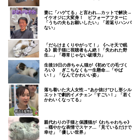
妻に「ハゲてる」と言われ…カットで解決→
イケオジに大変身！ ビフォーアフターに
「うちの夫もお願いしたい」「若返りハンパ
ない」
「だらけまくりやがって！」《へそ天で眠
る》親子猫に視聴者もん絶！「失われた野
生…」「尋常じゃない破壊力」
生後19日の赤ちゃん猫が《初めての毛づく
ろい》 ぎこちなくも一生懸命…「やば
い！」「なんてかわいい姿」
落ち着いた大人女性→“あか抜け”ひし形シル
エットで劇的イメチェン「すごい！」「若く
かわいくなってる」
親代わりの子猫と保護猫が《わちゃわちゃ》
→穏やかな表情でスヤァ…「見ているだけで
幸せ」「優しい世界」