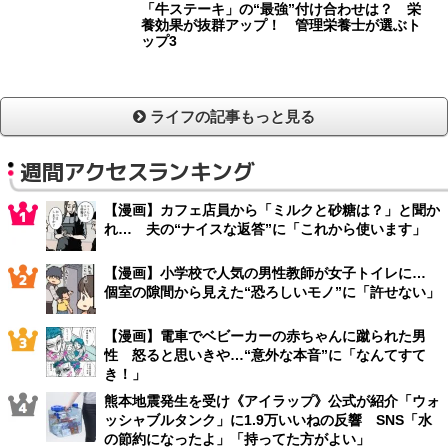
「牛ステーキ」の“最強”付け合わせは？ 栄
養効果が抜群アップ！ 管理栄養士が選ぶト
ップ3
ライフの記事もっと見る
週間アクセスランキング
【漫画】カフェ店員から「ミルクと砂糖は？」と聞か
れ… 夫の“ナイスな返答”に「これから使います」
【漫画】小学校で人気の男性教師が女子トイレに…
個室の隙間から見えた“恐ろしいモノ”に「許せない」
【漫画】電車でベビーカーの赤ちゃんに蹴られた男
性 怒ると思いきや…“意外な本音”に「なんてすて
き！」
熊本地震発生を受け《アイラップ》公式が紹介「ウォ
ッシャブルタンク」に1.9万いいねの反響 SNS「水
の節約になったよ」「持ってた方がよい」