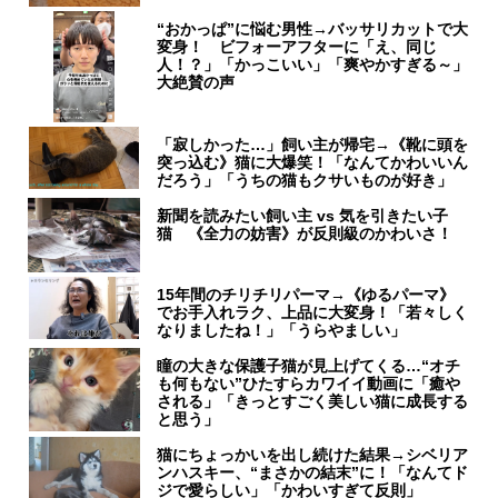
“おかっぱ”に悩む男性→バッサリカットで大
変身！ ビフォーアフターに「え、同じ
人！？」「かっこいい」「爽やかすぎる～」
大絶賛の声
「寂しかった…」飼い主が帰宅→《靴に頭を
突っ込む》猫に大爆笑！「なんてかわいいん
だろう」「うちの猫もクサいものが好き」
新聞を読みたい飼い主 vs 気を引きたい子
猫 《全力の妨害》が反則級のかわいさ！
15年間のチリチリパーマ→《ゆるパーマ》
でお手入れラク、上品に大変身！「若々しく
なりましたね！」「うらやましい」
瞳の大きな保護子猫が見上げてくる…“オチ
も何もない”ひたすらカワイイ動画に「癒や
される」「きっとすごく美しい猫に成長する
と思う」
猫にちょっかいを出し続けた結果→シベリア
ンハスキー、“まさかの結末”に！「なんてド
ジで愛らしい」「かわいすぎて反則」