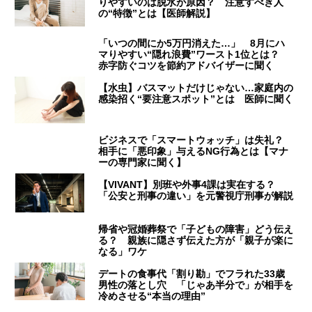
りやすいのは脱水が原因？ 注意すべき人
の“特徴”とは【医師解説】
「いつの間にか5万円消えた…」 8月にハ
マりやすい“隠れ浪費”ワースト1位とは？
赤字防ぐコツを節約アドバイザーに聞く
【水虫】バスマットだけじゃない…家庭内の
感染招く“要注意スポット”とは 医師に聞く
ビジネスで「スマートウォッチ」は失礼？
相手に「悪印象」与えるNG行為とは【マナ
ーの専門家に聞く】
【VIVANT】別班や外事4課は実在する？
「公安と刑事の違い」を元警視庁刑事が解説
帰省や冠婚葬祭で「子どもの障害」どう伝え
る？ 親族に隠さず伝えた方が「親子が楽に
なる」ワケ
デートの食事代「割り勘」でフラれた33歳
男性の落とし穴 「じゃあ半分で」が相手を
冷めさせる“本当の理由”