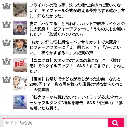
フライパンの取っ手、洗った後“上向き”に置いてな
い？ ティファール公式が教える長持ちする乾かし方
に「知らなかった」
妻に「ハゲてる」と言われ…カットで解決→イケオジ
に大変身！ ビフォーアフターに「うちの夫もお願い
したい」「若返りハンパない」
“おかっぱ”に悩む男性→バッサリカットで大変身！
ビフォーアフターに「え、同じ人！？」「かっこい
い」「爽やかすぎる～」大絶賛の声
【ユニクロ】スタッフの“人気の着こなし” 《抜け
感》でスタイルアップ！ SNS「すてきです。まねし
たい」
【漫画】お祭りで子どもが欲しがったお面、なんと
2000円！？ 焦る母を救った店員の“粋な計らい”に
「天使降臨」
「転売ヤーから買わないで」アイラップ公式が“ウォ
ッシャブルタンク”増産を報告 SNS「心強い」「落
ち着いたら買う」