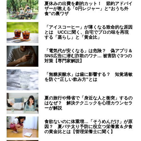
夏休みの出費を劇的カット！ 節約アドバイ
ザーが教える「0円レジャー」と“おうち外
食”の裏ワザ
「アイスコーヒー」が薄くなる致命的な原因
とは UCCに聞く、自宅でプロの味を再現
する「蒸らし」と「黄金比」
「電気代が安くなる」は危険？ 偽アプリ＆
SNS広告に潜む詐欺のワナ… 被害防ぐ3つの
対策【専門家解説】
「無糖炭酸水」は歯に影響する？ 知覚過敏
を防ぐ“正しい飲み方”とは
夏の旅行や帰省で「身近な人と衝突」するの
はなぜ？ 解決テクニックを心理カウンセラ
ーが解説
食欲ないのに体重増…「そうめんだけ」が原
因？ 夏バテ太り予防に役立つ栄養素＆夕食
の黄金比とは【管理栄養士に聞く】