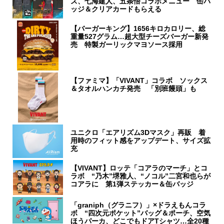
ズ、七海建人、五条悟コラボメニュー 缶バ
ッジ＆クリアカードもらえる
【バーガーキング】1656キロカロリー、総
重量527グラム…超大型チーズバーガー新発
売 特製ガーリックマヨソース採用
【ファミマ】「VIVANT」コラボ ソックス
＆タオルハンカチ発売 「別班饅頭」も
ユニクロ「エアリズム3Dマスク」再販 着
用時のフィット感をアップデート、サイズ拡
充
【VIVANT】ロッテ「コアラのマーチ」とコ
ラボ “乃木”堺雅人、“ノコル”二宮和也らが
コアラに 第1弾ステッカー＆缶バッジ
「graniph（グラニフ）」×ドラえもんコラ
ボ “四次元ポケット”バッグ＆ポーチ、空気
ほうパーカ、どこでもドアTシャツ…全20種