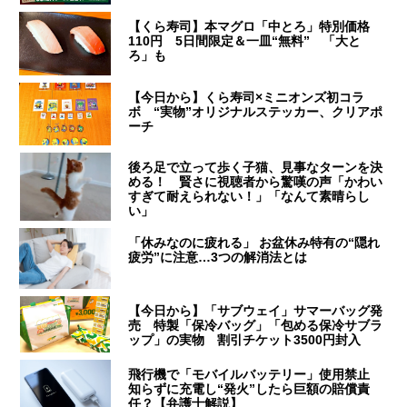
【くら寿司】本マグロ「中とろ」特別価格
110円 5日間限定＆一皿“無料” 「大と
ろ」も
【今日から】くら寿司×ミニオンズ初コラ
ボ “実物”オリジナルステッカー、クリアポ
ーチ
後ろ足で立って歩く子猫、見事なターンを決
める！ 賢さに視聴者から驚嘆の声「かわい
すぎて耐えられない！」「なんて素晴らし
い」
「休みなのに疲れる」 お盆休み特有の“隠れ
疲労”に注意…3つの解消法とは
【今日から】「サブウェイ」サマーバッグ発
売 特製「保冷バッグ」「包める保冷サブラ
ップ」の実物 割引チケット3500円封入
飛行機で「モバイルバッテリー」使用禁止
知らずに充電し“発火”したら巨額の賠償責
任？【弁護士解説】