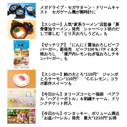
メガドライブ・セガサターン・ドリームキャ
スト セガゲーム機が腕時計に
【スシロー】人気“家系ラーメン”店監修「豚
骨醤油ラーメン」発売 シャーベット状のだ
しで楽しむ「とり天おろしうどん」も
【ゼッテリア】「にんにく醤油おろしビーフ
バーガー」新発売 ビーフ100％パティ＆大
根おろし 「瀬戸内レモンねぎ塩おろしチキ
ンバーガー」も
【スシロー】鮪の大とろ“110円” ジャンボ
とろサーモン“110円” 「C.C.レモン」コラ
ボ新作スイーツも
【今日から】タリーズコーヒー福袋 ベアフ
ル「ハグミーボトル」＆刺繍チャーム、ドリ
ンクチケット封入
【今日から】ケンタッキー、ボリューム満点
「お盆バーレル」発売 最大“1210円”お得