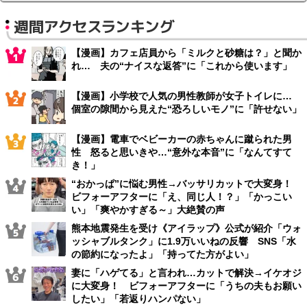
週間アクセスランキング
【漫画】カフェ店員から「ミルクと砂糖は？」と聞か
れ… 夫の“ナイスな返答”に「これから使います」
【漫画】小学校で人気の男性教師が女子トイレに…
個室の隙間から見えた“恐ろしいモノ”に「許せない」
【漫画】電車でベビーカーの赤ちゃんに蹴られた男
性 怒ると思いきや…“意外な本音”に「なんてすて
き！」
“おかっぱ”に悩む男性→バッサリカットで大変身！
ビフォーアフターに「え、同じ人！？」「かっこい
い」「爽やかすぎる～」大絶賛の声
熊本地震発生を受け《アイラップ》公式が紹介「ウォ
ッシャブルタンク」に1.9万いいねの反響 SNS「水
の節約になったよ」「持ってた方がよい」
妻に「ハゲてる」と言われ…カットで解決→イケオジ
に大変身！ ビフォーアフターに「うちの夫もお願い
したい」「若返りハンパない」