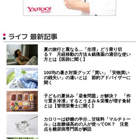
ライフ 最新記事
夏の旅行と重なる…「生理」どう乗り切
る？ 月経移動の方法＆鎮痛薬の適切な使い
方とは【医師に聞く】
100均の暑さ対策グッズ「買い」「安物買い
の銭失い」の違いとは 節約アドバイザーに
聞く
子どもの夏休み「昼食問題」が解決？ 「作
り置き冷凍」するとうまみ＆栄養が増す食材
とは【管理栄養士に聞く】
カロリーは砂糖の半分…甘味料「マルチトー
ル」は血糖値高めの人が使ってOK？ 注意
点を糖尿病専門医が解説