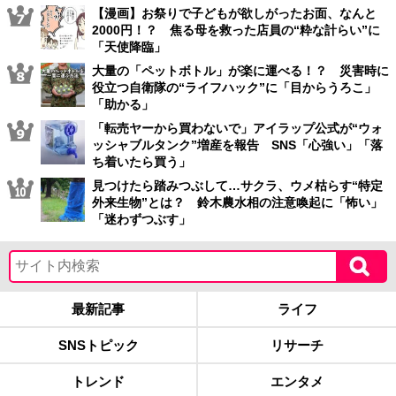
【漫画】お祭りで子どもが欲しがったお面、なんと
2000円！？ 焦る母を救った店員の“粋な計らい”に
「天使降臨」
大量の「ペットボトル」が楽に運べる！？ 災害時に
役立つ自衛隊の“ライフハック”に「目からうろこ」
「助かる」
「転売ヤーから買わないで」アイラップ公式が“ウォ
ッシャブルタンク”増産を報告 SNS「心強い」「落
ち着いたら買う」
見つけたら踏みつぶして…サクラ、ウメ枯らす“特定
外来生物”とは？ 鈴木農水相の注意喚起に「怖い」
「迷わずつぶす」
最新記事
ライフ
SNSトピック
リサーチ
トレンド
エンタメ