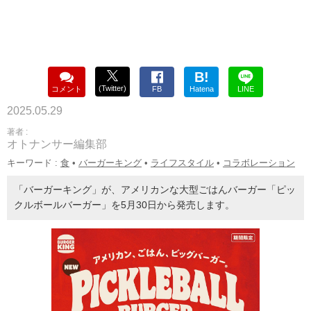
B!
(Twitter)
コメント
FB
Hatena
LINE
2025.05.29
著者 :
オトナンサー編集部
キーワード :
食
•
バーガーキング
•
ライフスタイル
•
コラボレーション
「バーガーキング」が、アメリカンな大型ごはんバーガー「ピッ
クルボールバーガー」を5月30日から発売します。