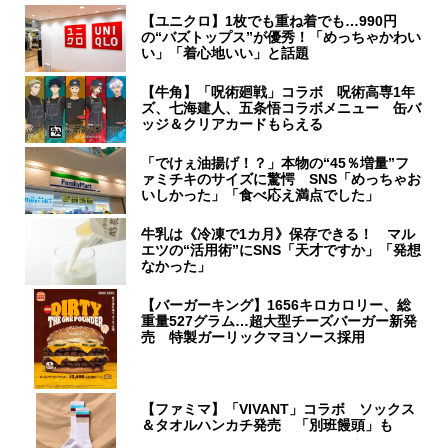
【ユニクロ】1枚でも重ね着でも…990円
の“バズトップス”が優秀！「めっちゃかわい
い」「着心地いい」と話題
【牛角】「呪術廻戦」コラボ 呪術高専1年
ズ、七海建人、五条悟コラボメニュー 缶バ
ッジ＆クリアカードもらえる
「でけぇ油揚げ！？」本物の“45％増量”フ
ァミチキのサイズに驚愕 SNS「めっちゃお
いしかった」「食べ応え満点でした」
牛乳は《冷凍で1カ月》保存できる！ マル
エツの“活用術”にSNS「天才ですか」「発想
なかった」
【バーガーキング】1656キロカロリー、総
重量527グラム…超大型チーズバーガー新発
売 特製ガーリックマヨソース採用
【ファミマ】「VIVANT」コラボ ソックス
＆タオルハンカチ発売 「別班饅頭」も