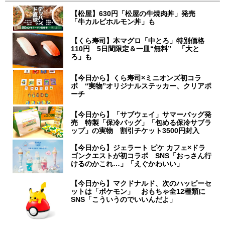
【松屋】630円「松屋の牛焼肉丼」発売
「牛カルビホルモン丼」も
【くら寿司】本マグロ「中とろ」特別価格
110円 5日間限定＆一皿“無料” 「大と
ろ」も
【今日から】くら寿司×ミニオンズ初コラ
ボ “実物”オリジナルステッカー、クリアポ
ーチ
【今日から】「サブウェイ」サマーバッグ発
売 特製「保冷バッグ」「包める保冷サブラ
ップ」の実物 割引チケット3500円封入
【今日から】ジェラート ピケ カフェ×ドラ
ゴンクエストが初コラボ SNS「おっさん行
けるのかこれ…」「えぐかわいい」
【今日から】マクドナルド、次のハッピーセ
ットは「ポケモン」 おもちゃ全12種類に
SNS「こういうのでいいんだよ」