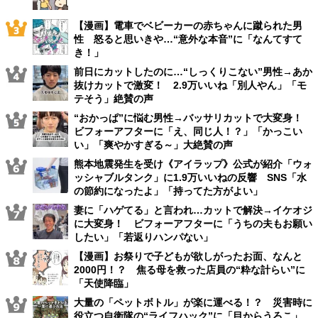
【漫画】電車でベビーカーの赤ちゃんに蹴られた男
性 怒ると思いきや…“意外な本音”に「なんてすて
き！」
前日にカットしたのに…“しっくりこない”男性→あか
抜けカットで激変！ 2.9万いいね「別人やん」「モ
テそう」絶賛の声
“おかっぱ”に悩む男性→バッサリカットで大変身！
ビフォーアフターに「え、同じ人！？」「かっこい
い」「爽やかすぎる～」大絶賛の声
熊本地震発生を受け《アイラップ》公式が紹介「ウォ
ッシャブルタンク」に1.9万いいねの反響 SNS「水
の節約になったよ」「持ってた方がよい」
妻に「ハゲてる」と言われ…カットで解決→イケオジ
に大変身！ ビフォーアフターに「うちの夫もお願い
したい」「若返りハンパない」
【漫画】お祭りで子どもが欲しがったお面、なんと
2000円！？ 焦る母を救った店員の“粋な計らい”に
「天使降臨」
大量の「ペットボトル」が楽に運べる！？ 災害時に
役立つ自衛隊の“ライフハック”に「目からうろこ」