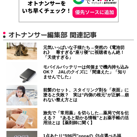
オトナンサー編集部 関連記事
元気いっぱいな子猫たち→突然の《電池切
れ》 尊すぎる“座り寝”に視聴者もん絶！
「天使すぎる」
モバイルバッテリーは何個まで機内持ち込み
OK？ JALのクイズに「間違えた」「知り
ませんでした」
前髪のセット、スタイリング剤を「表面」に
塗ると失敗？ 実は“内側の根元”が正解…崩
れない整え方とは
旅先で「常用薬」を切らした…薬局で何を伝
える？ “あると助かる情報”とお薬手帳の活
用法とは【薬剤師に聞く】
1点あたり“596円”cocaの《5点選べる福