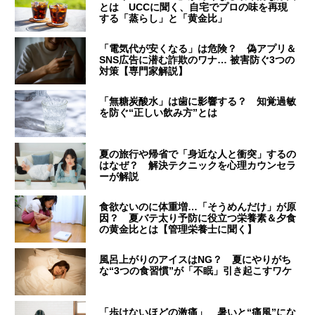
とは UCCに聞く、自宅でプロの味を再現
する「蒸らし」と「黄金比」
「電気代が安くなる」は危険？ 偽アプリ＆
SNS広告に潜む詐欺のワナ… 被害防ぐ3つの
対策【専門家解説】
「無糖炭酸水」は歯に影響する？ 知覚過敏
を防ぐ“正しい飲み方”とは
夏の旅行や帰省で「身近な人と衝突」するの
はなぜ？ 解決テクニックを心理カウンセラ
ーが解説
食欲ないのに体重増…「そうめんだけ」が原
因？ 夏バテ太り予防に役立つ栄養素＆夕食
の黄金比とは【管理栄養士に聞く】
風呂上がりのアイスはNG？ 夏にやりがち
な“3つの食習慣”が「不眠」引き起こすワケ
「歩けないほどの激痛」 暑いと“痛風”にな