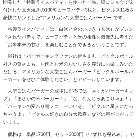
開発した「特製ライスパティ」を使った一品。塩コショウで味
付けした直火焼きの100％ビーフパティ3枚と、ピクルス11枚を
豪快にサンドした“アメリカンな大型ごはんバーガー”です。
「特製ライスパティ」は、白米と金のいぶき（玄米）がブレン
ドされたパティで、ビーフパティと米の相性を最優先に考えた
「お米本来の甘さ」を楽しむことができるということです。
同社は「バーガーキングファンの皆さまも、ピックルボール
好きの皆さまも、お肉とお米のおいしさを存分にお楽しみいた
だける、アメリカンな大型ごはんバーガー『ピックルボールバ
ーガー』をぜひご体験ください」とアピールしています。
大型ごはんバーガーの登場にSNSでは「さすがバーガーキン
グ」「まさかの米バーガー！」「な、なんじゃあこりゃぁ！」
「バーキンの変わり種メニューいいぞ」「ピクルス星人になっ
ちゃうよ」「ピクルス好きの自分大歓喜」などの声が上がって
います。
価格は、単品1790円、セット2090円（いずれも税込み）。セ