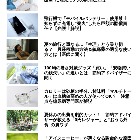
疲労”に注意…3つの解消法とは
飛行機で「モバイルバッテリー」使用禁止
知らずに充電し“発火”したら巨額の賠償責
任？【弁護士解説】
夏の旅行と重なる…「生理」どう乗り切
る？ 月経移動の方法＆鎮痛薬の適切な使い
方とは【医師に聞く】
100均の暑さ対策グッズ「買い」「安物買い
の銭失い」の違いとは 節約アドバイザーに
聞く
カロリーは砂糖の半分…甘味料「マルチトー
ル」は血糖値高めの人が使ってOK？ 注意
点を糖尿病専門医が解説
夏休みの出費を劇的カット！ 節約アドバイ
ザーが教える「0円レジャー」と“おうち外
食”の裏ワザ
「アイスコーヒー」が薄くなる致命的な原因