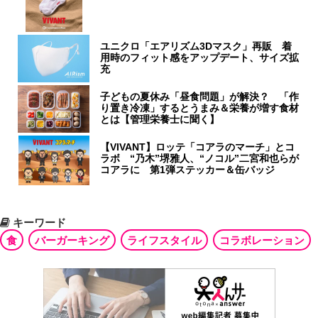
ユニクロ「エアリズム3Dマスク」再販 着
用時のフィット感をアップデート、サイズ拡
充
子どもの夏休み「昼食問題」が解決？ 「作
り置き冷凍」するとうまみ＆栄養が増す食材
とは【管理栄養士に聞く】
【VIVANT】ロッテ「コアラのマーチ」とコ
ラボ “乃木”堺雅人、“ノコル”二宮和也らが
コアラに 第1弾ステッカー＆缶バッジ
キーワード
食
バーガーキング
ライフスタイル
コラボレーション