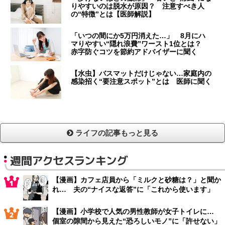
りやすいのは脱水が原因？ 注意すべき人
の“特徴”とは【医師解説】
「いつの間にか5万円消えた…」 8月にハ
マりやすい“隠れ浪費”ワースト1位とは？
赤字防ぐコツを節約アドバイザーに聞く
【水虫】バスマットだけじゃない…家庭内の
感染招く“要注意スポット”とは 医師に聞く
ライフの記事もっと見る
週間アクセスランキング
【漫画】カフェ店員から「ミルクと砂糖は？」と聞か
れ… 夫の“ナイスな返答”に「これから使います」
【漫画】小学校で人気の男性教師が女子トイレに…
個室の隙間から見えた“恐ろしいモノ”に「許せない」