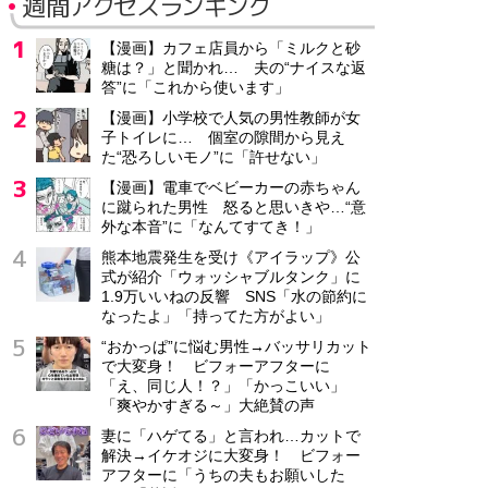
週間アクセスランキング
【漫画】カフェ店員から「ミルクと砂
糖は？」と聞かれ… 夫の“ナイスな返
答”に「これから使います」
【漫画】小学校で人気の男性教師が女
子トイレに… 個室の隙間から見え
た“恐ろしいモノ”に「許せない」
【漫画】電車でベビーカーの赤ちゃん
に蹴られた男性 怒ると思いきや…“意
外な本音”に「なんてすてき！」
熊本地震発生を受け《アイラップ》公
式が紹介「ウォッシャブルタンク」に
1.9万いいねの反響 SNS「水の節約に
なったよ」「持ってた方がよい」
“おかっぱ”に悩む男性→バッサリカット
で大変身！ ビフォーアフターに
「え、同じ人！？」「かっこいい」
「爽やかすぎる～」大絶賛の声
妻に「ハゲてる」と言われ…カットで
解決→イケオジに大変身！ ビフォー
アフターに「うちの夫もお願いした