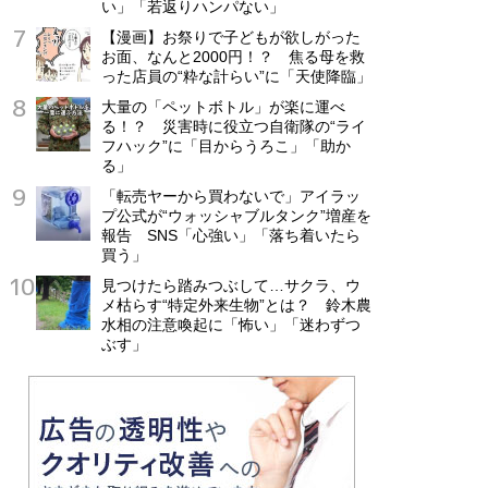
い」「若返りハンパない」
【漫画】お祭りで子どもが欲しがった
お面、なんと2000円！？ 焦る母を救
った店員の“粋な計らい”に「天使降臨」
大量の「ペットボトル」が楽に運べ
る！？ 災害時に役立つ自衛隊の“ライ
フハック”に「目からうろこ」「助か
る」
「転売ヤーから買わないで」アイラッ
プ公式が“ウォッシャブルタンク”増産を
報告 SNS「心強い」「落ち着いたら
買う」
見つけたら踏みつぶして…サクラ、ウ
メ枯らす“特定外来生物”とは？ 鈴木農
水相の注意喚起に「怖い」「迷わずつ
ぶす」