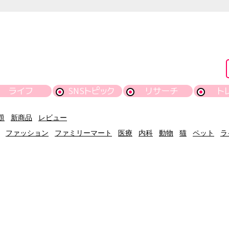
ライフ
SNSトピック
リサーチ
ト
題
新商品
レビュー
ファッション
ファミリーマート
医療
内科
動物
猫
ペット
ラ