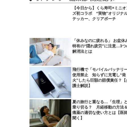
【今日から】くら寿司×ミニオ
ズ初コラボ “実物”オリジナ
テッカー、クリアポーチ
「休みなのに疲れる」 お盆休
特有の“隠れ疲労”に注意…3つ
解消法とは
飛行機で「モバイルバッテリ
使用禁止 知らずに充電し“発
火”したら巨額の賠償責任？【
護士解説】
夏の旅行と重なる…「生理」
乗り切る？ 月経移動の方法
痛薬の適切な使い方とは【医
聞く】