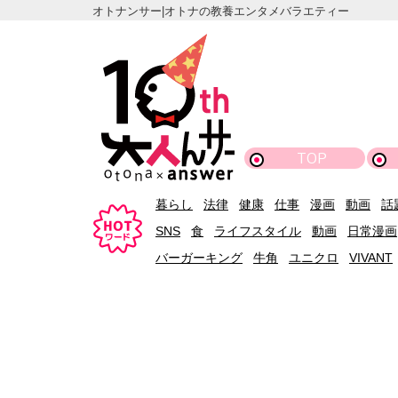
オトナンサー|オトナの教養エンタメバラエティー
TOP
暮らし
法律
健康
仕事
漫画
動画
話
SNS
食
ライフスタイル
動画
日常漫画
バーガーキング
牛角
ユニクロ
VIVANT