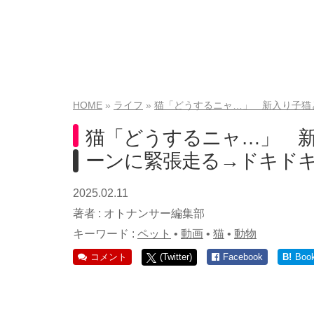
HOME
ライフ
猫「どうするニャ…」 新入り子猫
猫「どうするニャ…」 新
ーンに緊張走る→ドキド
2025.02.11
著者 :
オトナンサー編集部
キーワード :
ペット
•
動画
•
猫
•
動物
コメント
(Twitter)
Facebook
B!
Boo