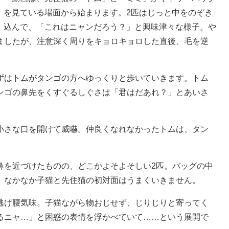
を見ている場面から始まります。2匹はじっと中をのぞき
込んで、「これはニャンだろう？」と興味津々な様子。や
ましたが、注意深く周りをキョロキョロした直後、毛を逆
はトムがタンゴの方へゆっくりと歩いていきます。トム
ンゴの鼻先をくすぐるしぐさは「君はだあれ？」とあいさ
さな口を開けて威嚇。仲良くなれなかったトムは、タン
を近づけたものの、どこかよそよそしい2匹。バッグの中
、なかなか子猫と先住猫の初対面はうまくいきません。
げ腰気味。子猫ながら物おじせず、じりじりと寄ってく
るニャ…」と困惑の表情を浮かべていて……という展開で