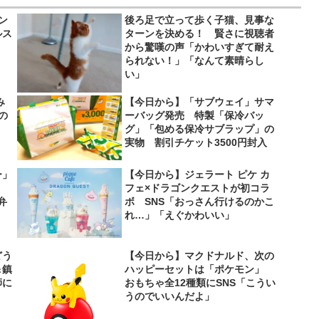
ン
後ろ足で立って歩く子猫、見事な
ルス
ターンを決める！ 賢さに視聴者
から驚嘆の声「かわいすぎて耐え
られない！」「なんて素晴らし
い」
み
【今日から】「サブウェイ」サマ
の
ーバッグ発売 特製「保冷バッ
グ」「包める保冷サブラップ」の
実物 割引チケット3500円封入
ー」
【今日から】ジェラート ピケ カ
フェ×ドラゴンクエストが初コラ
弁
ボ SNS「おっさん行けるのかこ
れ…」「えぐかわいい」
どう
【今日から】マクドナルド、次の
＆鎮
ハッピーセットは「ポケモン」
師に
おもちゃ全12種類にSNS「こうい
うのでいいんだよ」