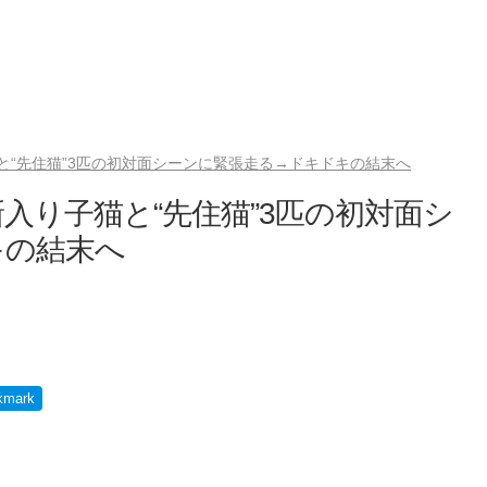
と“先住猫”3匹の初対面シーンに緊張走る→ドキドキの結末へ
入り子猫と“先住猫”3匹の初対面シ
キの結末へ
kmark