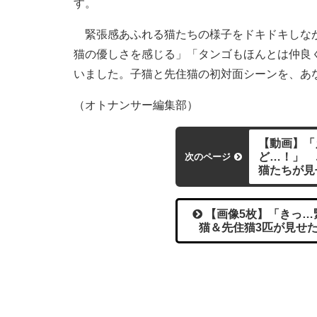
す。
緊張感あふれる猫たちの様子をドキドキしなが
猫の優しさを感じる」「タンゴもほんとは仲良
いました。子猫と先住猫の初対面シーンを、あ
（オトナンサー編集部）
【動画】「
ど…！」 
次のページ
猫たちが見
【画像5枚】「きっ…
猫＆先住猫3匹が見せた